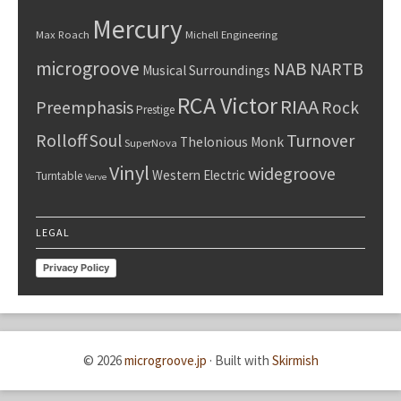
Mercury
Max Roach
Michell Engineering
microgroove
NAB
NARTB
Musical Surroundings
RCA Victor
RIAA
Preemphasis
Rock
Prestige
Rolloff
Turnover
Soul
Thelonious Monk
SuperNova
Vinyl
widegroove
Western Electric
Turntable
Verve
LEGAL
Privacy Policy
© 2026
microgroove.jp
·
Built with
Skirmish