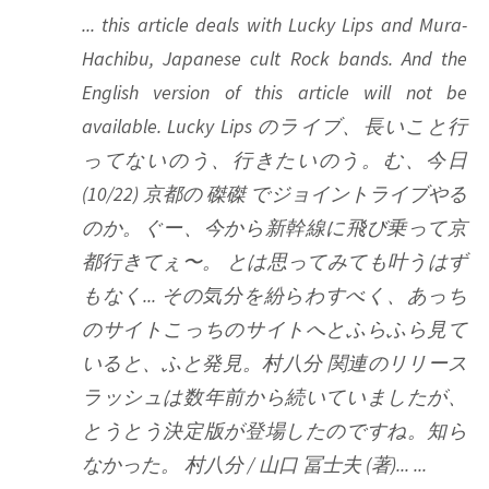
... this article deals with Lucky Lips and Mura-
Hachibu, Japanese cult Rock bands. And the
English version of this article will not be
available. Lucky Lips のライブ、長いこと行
ってないのう、行きたいのう。む、今日
(10/22) 京都の 磔磔 でジョイントライブやる
のか。ぐー、今から新幹線に飛び乗って京
都行きてぇ〜。 とは思ってみても叶うはず
もなく... その気分を紛らわすべく、あっち
のサイトこっちのサイトへとふらふら見て
いると、ふと発見。村八分 関連のリリース
ラッシュは数年前から続いていましたが、
とうとう決定版が登場したのですね。知ら
なかった。 村八分 / 山口 冨士夫 (著)... ...