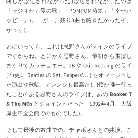
曲しか放送されなかった (放送されなかったのは
「ラジオから愛の歌」「POMPOM蒸気」「幸せハ
ッピー」)。 がー、残り3曲も聴きたかったぞ。
がっくし。
とはいっても、これは忌野さんがメインのライブ
ですからね。とにかく忌野さん、最初から飛ばし
まくりでカッチョエー。JB や Otis Redding のライ
ブ (更に Beatles の Sgt. Peppers’… ) をオマージュし
た演出や歌唱、アレンジも最高だし (僕が唯一行っ
たことのある忌野さんのライブは、あの
Booker T
& The MGs
とジョイントだった、1992年4月、大阪
厚生年金会館でのものでした)。
そして最後の数曲での、
チャボ
さんとの共演。こ