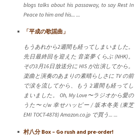
blogs talks about his passaway, to say Rest In
Peace to him and his... ...
「平成の歌謡曲」
もうあれから2週間も経ってしまいました。
先日最終回を迎えた 音楽夢くらぶ (NHK)。
その3月16日放送分に HIS が出演してから。
楽曲と演奏のあまりの素晴らしさに TV の前
で涙を流してから、もう 2週間も経ってし
まいました。 Oh, My Love〜ラジオから愛の
うた〜 c/w 幸せハッピー / 坂本冬美 (東芝
EMI TOCT-4878) Amazon.co.jp で買う... ...
村八分 Box – Go rush and pre-order!