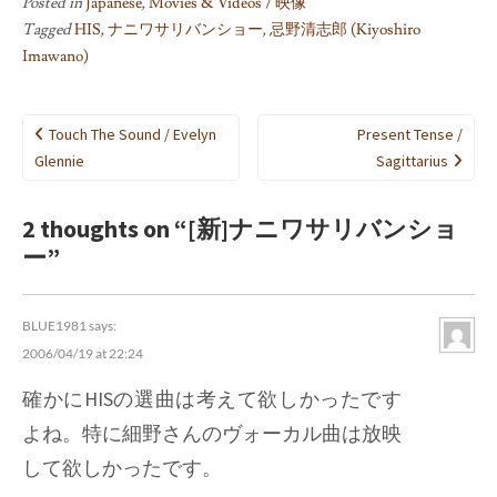
Posted in
Japanese
,
Movies & Videos / 映像
Tagged
HIS
,
ナニワサリバンショー
,
忌野清志郎 (Kiyoshiro
Imawano)
Post
Touch The Sound / Evelyn
Present Tense /
navigation
Glennie
Sagittarius
2 thoughts on “
[新]ナニワサリバンショ
ー
”
BLUE1981
says:
2006/04/19 at 22:24
確かにHISの選曲は考えて欲しかったです
よね。特に細野さんのヴォーカル曲は放映
して欲しかったです。