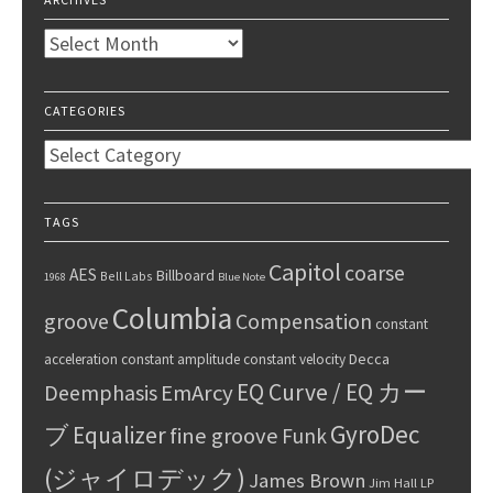
Archives
CATEGORIES
Categories
TAGS
Capitol
coarse
AES
Billboard
Bell Labs
1968
Blue Note
Columbia
groove
Compensation
constant
Decca
acceleration
constant amplitude
constant velocity
EQ Curve / EQ カー
Deemphasis
EmArcy
GyroDec
ブ
Equalizer
fine groove
Funk
(ジャイロデック)
James Brown
Jim Hall
LP