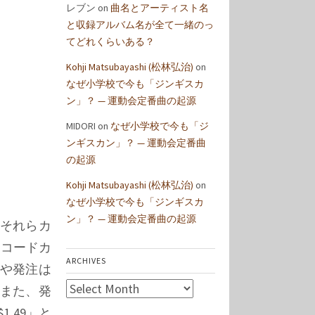
レブン
on
曲名とアーティスト名
と収録アルバム名が全て一緒のっ
てどれくらいある？
Kohji Matsubayashi (松林弘治)
on
なぜ小学校で今も「ジンギスカ
ン」？ — 運動会定番曲の起源
MIDORI
on
なぜ小学校で今も「ジ
ンギスカン」？ — 運動会定番曲
の起源
Kohji Matsubayashi (松林弘治)
on
なぜ小学校で今も「ジンギスカ
ン」？ — 運動会定番曲の起源
それらカ
レコードカ
ARCHIVES
や発注は
Archives
また、発
.49」と