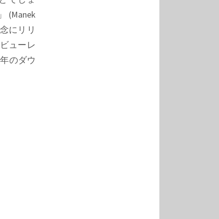
 (
Manek
記念にリリ
デビューレ
6年のダウ