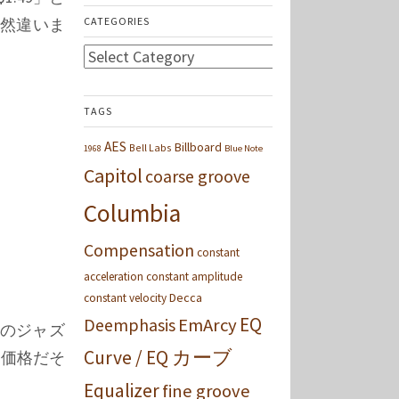
CATEGORIES
全然違いま
Categories
TAGS
AES
Billboard
Bell Labs
1968
Blue Note
Capitol
coarse groove
Columbia
Compensation
constant
acceleration
constant amplitude
Decca
constant velocity
EQ
Deemphasis
EmArcy
のジャズ
Curve / EQ カーブ
価格だそ
Equalizer
fine groove