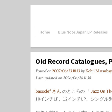
Home
Blue Note Japan LP Releases
Old Record Catalogues, P
Posted on
2007/06/23 18:13
by
Kohji Matsub
Last updated on
2026/06/26 11:38
bassclef さん
のところの 「
Jazz On Th
10インチLP、12インチLP、シング