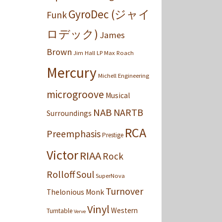
GyroDec (ジャイ
Funk
ロデック)
James
Brown
Jim Hall
LP
Max Roach
Mercury
Michell Engineering
microgroove
Musical
NAB
NARTB
Surroundings
RCA
Preemphasis
Prestige
Victor
RIAA
Rock
Rolloff
Soul
SuperNova
Turnover
Thelonious Monk
Vinyl
Western
Turntable
Verve