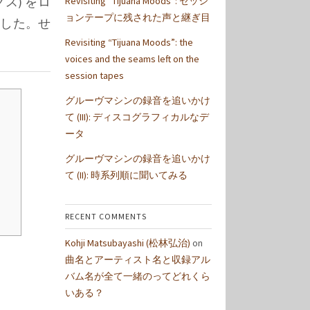
ス) をロ
Revisiting “Tijuana Moods”: セッシ
ョンテープに残された声と継ぎ目
ました。せ
Revisiting “Tijuana Moods”: the
voices and the seams left on the
session tapes
グルーヴマシンの録音を追いかけ
て (III): ディスコグラフィカルなデ
ータ
グルーヴマシンの録音を追いかけ
て (II): 時系列順に聞いてみる
RECENT COMMENTS
Kohji Matsubayashi (松林弘治)
on
曲名とアーティスト名と収録アル
バム名が全て一緒のってどれくら
いある？