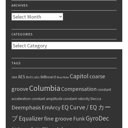
ARCHIVES
Archives
CATEGORIES
Categories
TAGS
Capitol
coarse
AES
Billboard
Bell Labs
1968
Blue Note
Columbia
groove
Compensation
constant
Decca
acceleration
constant amplitude
constant velocity
EQ Curve / EQ カー
Deemphasis
EmArcy
GyroDec
ブ
Equalizer
fine groove
Funk