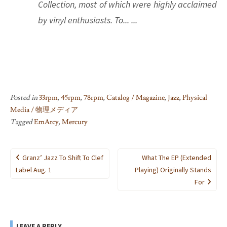
Collection, most of which were highly acclaimed
by vinyl enthusiasts. To... ...
Posted in
33rpm
,
45rpm
,
78rpm
,
Catalog / Magazine
,
Jazz
,
Physical
Media / 物理メディア
Tagged
EmArcy
,
Mercury
Post
Granz’ Jazz To Shift To Clef
What The EP (Extended
navigation
Label Aug. 1
Playing) Originally Stands
For
LEAVE A REPLY