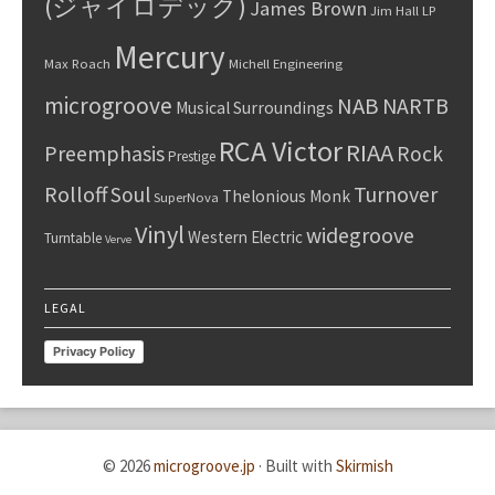
(ジャイロデック)
James Brown
Jim Hall
LP
Mercury
Max Roach
Michell Engineering
microgroove
NAB
NARTB
Musical Surroundings
RCA Victor
RIAA
Preemphasis
Rock
Prestige
Rolloff
Turnover
Soul
Thelonious Monk
SuperNova
Vinyl
widegroove
Western Electric
Turntable
Verve
LEGAL
Privacy Policy
© 2026
microgroove.jp
·
Built with
Skirmish