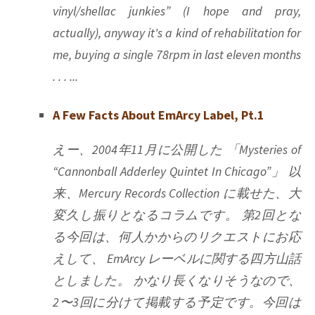
vinyl/shellac junkies” (I hope and pray,
actually), anyway it's a kind of rehabilitation for
me, buying a single 78rpm in last eleven months
. . . ...
A Few Facts About EmArcy Label, Pt.1
えー、2004年11月に公開した 「Mysteries of
“Cannonball Adderley Quintet In Chicago”」 以
来、Mercury Records Collection に載せた、大
変久し振りとなるコラムです。 第2回とな
る今回は、何人かからのリクエストにお応
えして、 EmArcy レーベルに関する四方山話
としました。 かなり長くなりそうなので、
2〜3回に分けて掲載する予定です。今回は