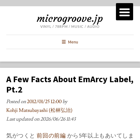
microgroove.jp
VINYL / 78RPM / MUSIC / AUDIO
Menu
A Few Facts About EmArcy Label,
Pt.2
Posted on
2012/01/25 12:00
by
Kohji Matsubayashi (松林弘治)
Last updated on
2026/06/26 11:43
気がつくと
前回の前編
から5年以上もあいてしま