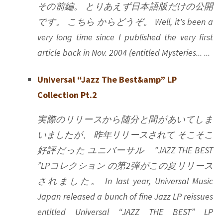
その前編。 とりあえず日本語版だけの公開
です。 こちら からどうぞ。 Well, it's been a
very long time since I published the very first
article back in Nov. 2004 (entitled Mysteries... ...
Universal “Jazz The Best&amp” LP
Collection Pt.2
実際のリリースから随分と間があいてしま
いましたが、 昨年リリースされて そこそこ
好評だった ユニバーサル ”JAZZ THE BEST
”LPコレクション の第2弾がこの夏リリース
されました。 In last year, Universal Music
Japan released a bunch of fine Jazz LP reissues
entitled Universal “JAZZ THE BEST” LP