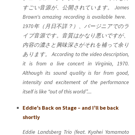
すごい音源が、公開されています。 James
Brown‘s amazing recording is available here.
1970年（月日不詳？）、バージニアでのラ
イブ音源です。音質はかなり悪いですが、
内容の濃さと興味深さがそれを補って余り
あります。 According to the video description,
it is from a live concert in Virginia, 1970.
Although its sound quality is far from good,
intensity and excitement of the performance
itself is like “out of this world”....
Eddie’s Back on Stage – and I’ll be back
shortly
Eddie Landsberg Trio (feat. Kyohei Yamamoto