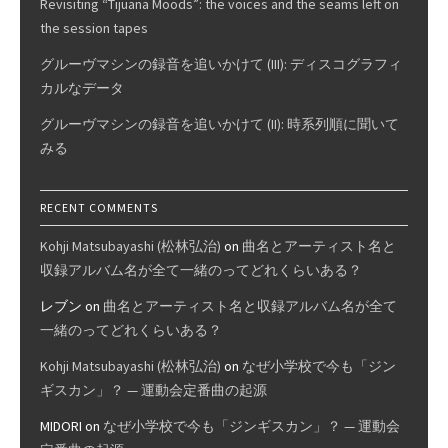
Revisiting “Tijuana Moods”: the voices and the seams left on
the session tapes
グルーヴマシンの録音を追いかけて (III): ディスコグラフィ
カルなデータ
グルーヴマシンの録音を追いかけて (II): 時系列順に聞いて
みる
RECENT COMMENTS
Kohji Matsubayashi (松林弘治)
on
曲名とアーティスト名と
収録アルバム名が全て一緒のってどれくらいある？
レブン
on
曲名とアーティスト名と収録アルバム名が全て
一緒のってどれくらいある？
Kohji Matsubayashi (松林弘治)
on
なぜ小学校で今も「ジン
ギスカン」？ — 運動会定番曲の起源
MIDORI
on
なぜ小学校で今も「ジンギスカン」？ — 運動会