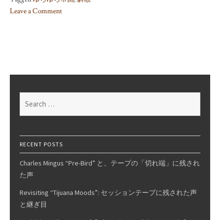
Leave a Comment
on
ゆ
ら
ゆ
ら
帝
国
Search
解
for:
散
RECENT POSTS
Charles Mingus “Pre-Bird” と、テープの「切れ端」に残され
た声
Revisiting “Tijuana Moods”: セッションテープに残された声
と継ぎ目