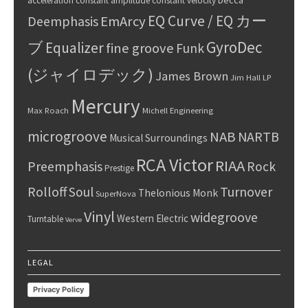
acceleration
constant amplitude
constant velocity
EQ Curve / EQ カー
Deemphasis
EmArcy
GyroDec
ブ
Equalizer
fine groove
Funk
(ジャイロデック)
James Brown
Jim Hall
LP
Mercury
Max Roach
Michell Engineering
microgroove
NAB
NARTB
Musical Surroundings
RCA Victor
RIAA
Preemphasis
Rock
Prestige
Rolloff
Turnover
Soul
Thelonious Monk
SuperNova
Vinyl
widegroove
Western Electric
Turntable
Verve
LEGAL
Privacy Policy