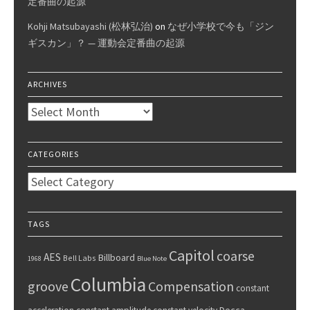
定番曲の起源
Kohji Matsubayashi (松林弘治)
on
なぜ小学校で今も「ジン
ギスカン」？ — 運動会定番曲の起源
ARCHIVES
Archives
CATEGORIES
Categories
TAGS
Capitol
coarse
AES
Billboard
Bell Labs
1968
Blue Note
Columbia
groove
Compensation
constant
Decca