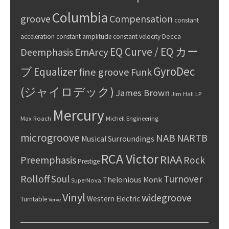
Columbia
groove
Compensation
constant
Decca
acceleration
constant amplitude
constant velocity
EQ Curve / EQ カー
Deemphasis
EmArcy
GyroDec
ブ
Equalizer
fine groove
Funk
(ジャイロデック)
James Brown
Jim Hall
LP
Mercury
Max Roach
Michell Engineering
microgroove
NAB
NARTB
Musical Surroundings
RCA Victor
RIAA
Preemphasis
Rock
Prestige
Rolloff
Turnover
Soul
Thelonious Monk
SuperNova
Vinyl
widegroove
Western Electric
Turntable
Verve