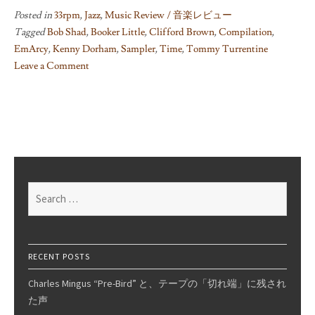
Posted in
33rpm
,
Jazz
,
Music Review / 音楽レビュー
Tagged
Bob Shad
,
Booker Little
,
Clifford Brown
,
Compilation
,
EmArcy
,
Kenny Dorham
,
Sampler
,
Time
,
Tommy Turrentine
Leave a Comment
on
Various
V.A.
LPs,
Pt.2
–
Jazz
Search
Series
for:
Vol.8
RECENT POSTS
Charles Mingus “Pre-Bird” と、テープの「切れ端」に残され
た声