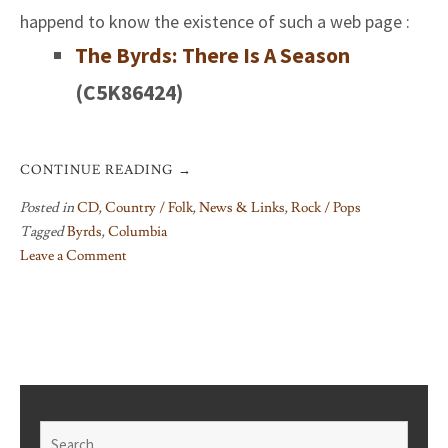
happend to know the existence of such a web page :
The Byrds: There Is A Season
(C5K86424)
CONTINUE READING
→
Posted in
CD
,
Country / Folk
,
News & Links
,
Rock / Pops
Tagged
Byrds
,
Columbia
Leave a Comment
on
The
Revised
Byrds
Box
Set?
Search