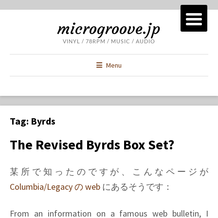
microgroove.jp
VINYL / 78RPM / MUSIC / AUDIO
Menu
Tag:
Byrds
The Revised Byrds Box Set?
某所で知ったのですが、こんなページが
Columbia/Legacy の web
にあるそうです：
From an information on a famous web bulletin, I