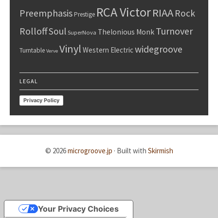
RCA Victor
RIAA
Preemphasis
Rock
Prestige
Rolloff
Turnover
Soul
Thelonious Monk
SuperNova
Vinyl
widegroove
Western Electric
Turntable
Verve
LEGAL
Privacy Policy
© 2026
microgroove.jp
·
Built with
Skirmish
Your Privacy Choices