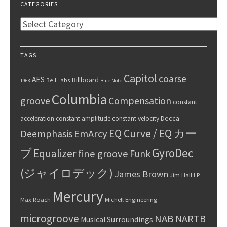
CATEGORIES
Categories
TAGS
Capitol
coarse
AES
Billboard
Bell Labs
1968
Blue Note
Columbia
groove
Compensation
constant
Decca
acceleration
constant amplitude
constant velocity
EQ Curve / EQ カー
Deemphasis
EmArcy
GyroDec
ブ
Equalizer
fine groove
Funk
(ジャイロデック)
James Brown
Jim Hall
LP
Mercury
Max Roach
Michell Engineering
microgroove
NAB
NARTB
Musical Surroundings