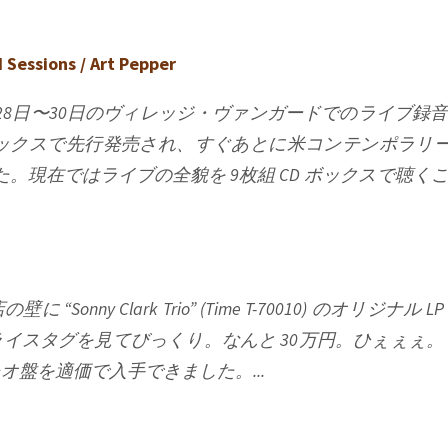
 Sessions / Art Pepper
月28日〜30日のヴィレッジ・ヴァンガードでのライブ録音。
 ボックスで先行発売され、すぐあとに米コンテンポラリー
した。現在ではライブの全貌を 9枚組 CD ボックスで聴く
nny Clark Trio” (Time T-70010) のオリジナル 
イスタグを見てびっくり。なんと 30万円。ひぇぇぇ。
盤を適価で入手できました。...