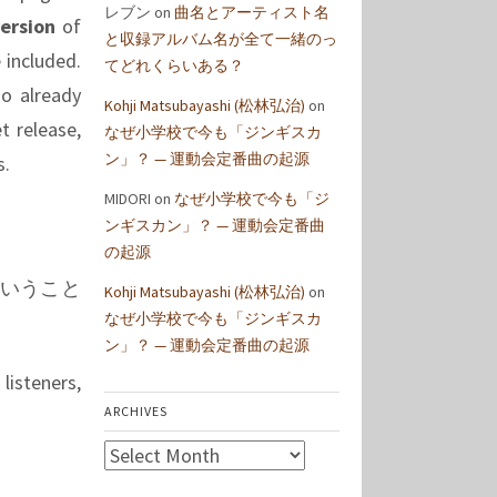
レブン
on
曲名とアーティスト名
ersion
of
と収録アルバム名が全て一緒のっ
 included.
てどれくらいある？
ho already
Kohji Matsubayashi (松林弘治)
on
t release,
なぜ小学校で今も「ジンギスカ
ン」？ — 運動会定番曲の起源
s.
MIDORI
on
なぜ小学校で今も「ジ
ンギスカン」？ — 運動会定番曲
の起源
いうこと
Kohji Matsubayashi (松林弘治)
on
なぜ小学校で今も「ジンギスカ
ン」？ — 運動会定番曲の起源
listeners,
ARCHIVES
Archives