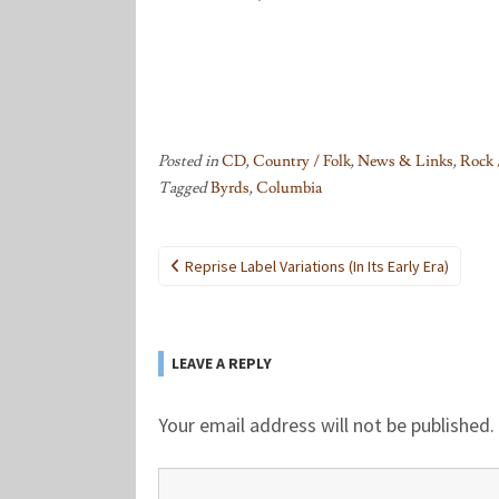
Posted in
CD
,
Country / Folk
,
News & Links
,
Rock 
Tagged
Byrds
,
Columbia
Post
Reprise Label Variations (in Its Early Era)
navigation
LEAVE A REPLY
Your email address will not be published.