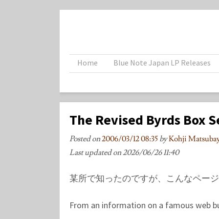
Home
Blue Note Japan LP Releases
The Revised Byrds Box S
Posted on
2006/03/12 08:35
by
Kohji Matsub
Last updated on
2026/06/26 11:40
某所で知ったのですが、こんなペー
From an information on a famous web bul