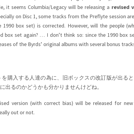
lie, it seems Columbia/Legacy will be releasing a
revised v
ecially on Disc 1, some tracks from the Preflyte session are
e 1990 box set) is corrected. However, will the people (w
d box set again? … I don’t think so: since the 1990 box se
ases of the Byrds’ original albums with several bonus track
トを購入する人達の為に、旧ボックスの改訂版が出ると
に出るのかどうかも分かりませんけどね。
sed version (with correct bias) will be released for new 
eally out or not.