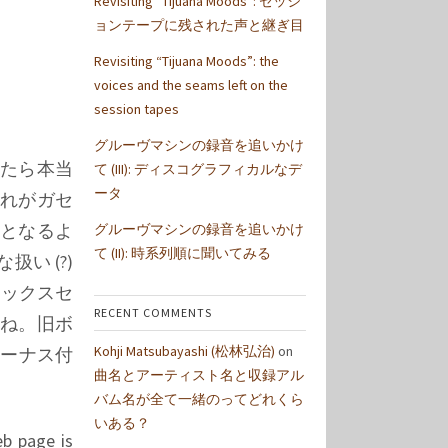
Revisiting “Tijuana Moods”: セッシ
ョンテープに残された声と継ぎ目
Revisiting “Tijuana Moods”: the
voices and the seams left on the
session tapes
グルーヴマシンの録音を追いかけ
したら本当
て (III): ディスコグラフィカルなデ
ータ
これがガセ
となるよ
グルーヴマシンの録音を追いかけ
て (II): 時系列順に聞いてみる
扱い (?)
ボックスセ
RECENT COMMENTS
うね。旧ボ
Kohji Matsubayashi (松林弘治)
on
ーナス付
曲名とアーティスト名と収録アル
バム名が全て一緒のってどれくら
いある？
eb page is