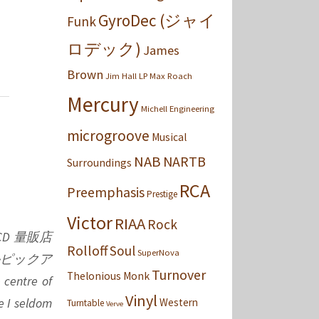
GyroDec (ジャイ
Funk
ロデック)
James
Brown
Jim Hall
LP
Max Roach
Mercury
Michell Engineering
microgroove
Musical
NAB
NARTB
Surroundings
RCA
Preemphasis
Prestige
Victor
RIAA
Rock
D 量販店
Rolloff
Soul
SuperNova
かピックア
Turnover
Thelonious Monk
ntre of
Vinyl
e I seldom
Western
Turntable
Verve