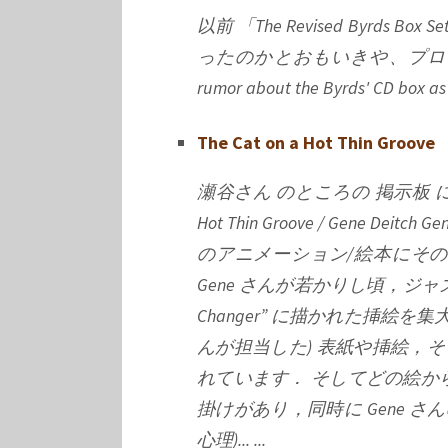
以前 「The Revised Byrds
ったのかとおもいきや、プロモ盤が出回り
rumor about the Byrds' CD box as “
The Cat on a Hot Thin Groove
瀬谷さん のところの 掲示板 に書
Hot Thin Groove / Gene D
のアニメーション/絵本にそ
Gene さんが若かりし頃，ジャ
Changer” に描かれた挿絵を集
んが担当した) 表紙や挿絵，そ
れています． そしてどの絵
掛けがあり，同時に Gene 
心理)... ...