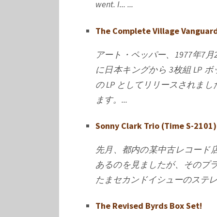
went. I... ...
The Complete Village Vanguard
アート・ペッパー、1977年7
に日本キングから 3枚組 LP
の LP としてリリースされま
ます。...
Sonny Clark Trio (Time S-2101)
先月、都内の某中古レコード店の壁に “So
あるのを見ましたが、そのプラ
たまセカンドイシューのステレオ
The Revised Byrds Box Set!