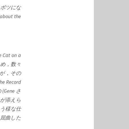
クス、ボツにな
ut the
t on a
出をはじめ，数々
すが，その
ecord
Gene さ
想が添えら
まう様な仕
の屈曲した