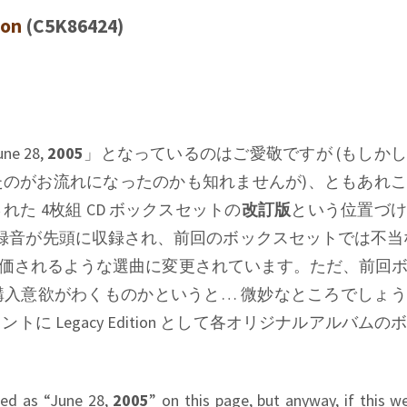
son
(C5K86424)
une 28,
2005
」となっているのはご愛敬ですが (もしか
ったのがお流れになったのかも知れませんが)、ともあれ
れた 4枚組 CD ボックスセットの
改訂版
という位置づけ
te 時代の録音が先頭に収録され、前回のボックスセットでは不当な
価されるような選曲に変更されています。ただ、前回
入意欲がわくものかというと… 微妙なところでしょ
タントに
Legacy Edition
として各オリジナルアルバムのボ
oted as “June 28,
2005
” on this page, but anyway, if this w