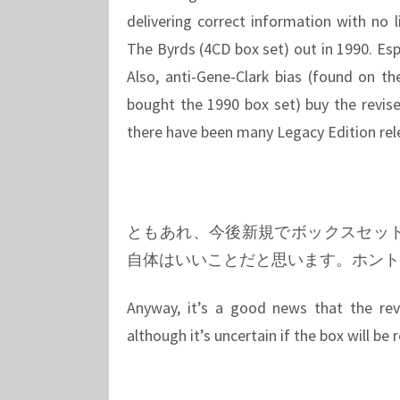
delivering correct information with no 
The Byrds (4CD box set) out in 1990. Esp
Also, anti-Gene-Clark bias (found on th
bought the 1990 box set) buy the revise
there have been many Legacy Edition rele
ともあれ、今後新規でボックスセッ
自体はいいことだと思います。ホント
Anyway, it’s a good news that the revi
although it’s uncertain if the box will be r