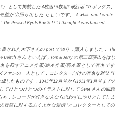
 Box Set?」 として掲載した 4枚組? 5枚組? 改訂版 CD ボッ
出した らしいです。 A while ago I wrote abo
 The Revised Byrds Box Set? ”. I thought it was banned... ...
かれた木下さんの post で知り，購入しました． The Ca
eitch Gene Deitch さん といえば，Tom & Jerry の第二期演
の名を残すアニメ作家/絵本作家/脚本家として有名で
ズファンの一人として，コレクター向けの有名な雑誌 “The R
大成したものです． 1945年12月号から1951年1月号までの (
してひとつひとつのイラストに対して Gene さんの回
からも，レコードが好きな人なら思わずにやりとしてし
さんの音楽に対するふくよかな愛情 (とコレクターとして