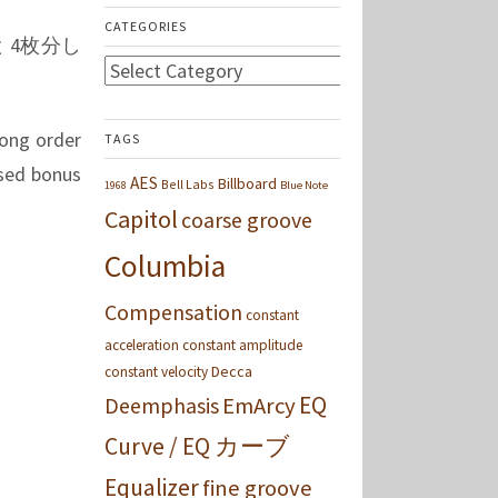
CATEGORIES
 4枚分し
Categories
song order
TAGS
ased bonus
AES
Billboard
Bell Labs
1968
Blue Note
Capitol
coarse groove
Columbia
Compensation
constant
acceleration
constant amplitude
Decca
constant velocity
EQ
Deemphasis
EmArcy
Curve / EQ カーブ
Equalizer
fine groove