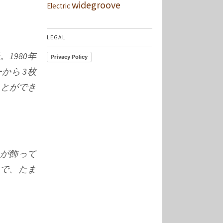
widegroove
Electric
LEGAL
1980年
Privacy Policy
から 3枚
ことができ
LP が飾って
 で、たま