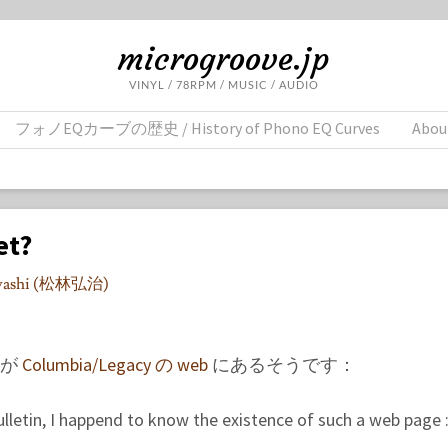
microgroove.jp
VINYL / 78RPM / MUSIC / AUDIO
フォノEQカーブの歴史 / History of Phono EQ Curves
Abou
et?
ayashi (松林弘治)
ジが
Columbia/Legacy の web
にあるそうです：
letin, I happend to know the existence of such a web page 