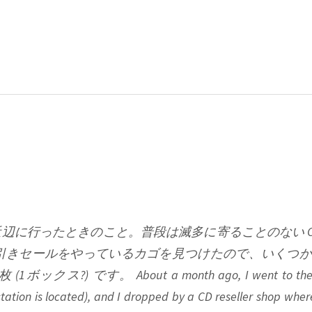
辺に行ったときのこと。普段は滅多に寄ることのない C
% 引きセールをやっているカゴを見つけたので、いくつ
) です。 About a month ago, I went to the ce
 station is located), and I dropped by a CD reseller shop wher