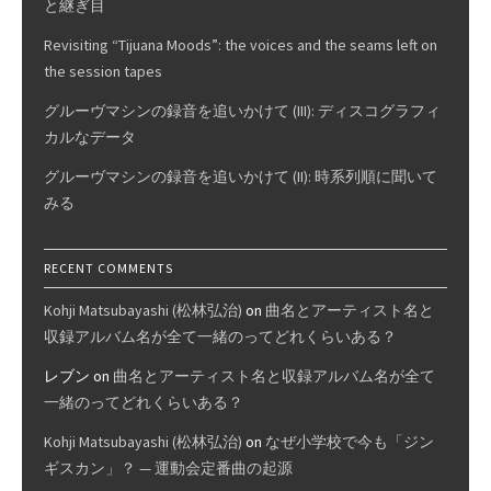
と継ぎ目
Revisiting “Tijuana Moods”: the voices and the seams left on
the session tapes
グルーヴマシンの録音を追いかけて (III): ディスコグラフィ
カルなデータ
グルーヴマシンの録音を追いかけて (II): 時系列順に聞いて
みる
RECENT COMMENTS
Kohji Matsubayashi (松林弘治)
on
曲名とアーティスト名と
収録アルバム名が全て一緒のってどれくらいある？
レブン
on
曲名とアーティスト名と収録アルバム名が全て
一緒のってどれくらいある？
Kohji Matsubayashi (松林弘治)
on
なぜ小学校で今も「ジン
ギスカン」？ — 運動会定番曲の起源