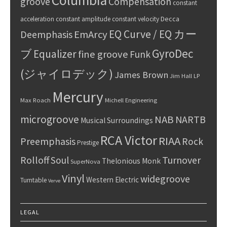
Columbia
groove
Compensation
constant
Decca
acceleration
constant amplitude
constant velocity
EQ Curve / EQ カー
Deemphasis
EmArcy
GyroDec
ブ
Equalizer
fine groove
Funk
(ジャイロデック)
James Brown
Jim Hall
LP
Mercury
Max Roach
Michell Engineering
microgroove
NAB
NARTB
Musical Surroundings
RCA Victor
RIAA
Preemphasis
Rock
Prestige
Rolloff
Turnover
Soul
Thelonious Monk
SuperNova
Vinyl
widegroove
Western Electric
Turntable
Verve
LEGAL