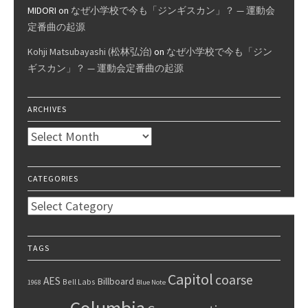
MIDORI
on
なぜ小学校で今も「ジンギスカン」？ — 運動会
定番曲の起源
Kohji Matsubayashi (松林弘治)
on
なぜ小学校で今も「ジン
ギスカン」？ — 運動会定番曲の起源
ARCHIVES
Archives
CATEGORIES
Categories
TAGS
Capitol
coarse
AES
Billboard
Bell Labs
1968
Blue Note