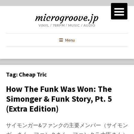
microgroove.jp
VINYL / 78RPM / MUSIC / AUDIO
Menu
Tag:
Cheap Tric
How The Funk Was Won: The
Simonger & Funk Story, Pt. 5
(Extra Edition)
サイモンガー&ファンクの主要メンバー（サイモン