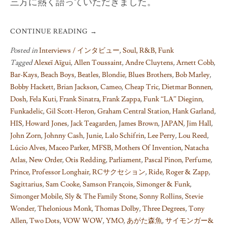
三方に熱く語っていただきました。
CONTINUE READING
→
Posted in
Interviews / インタビュー
,
Soul, R&B, Funk
Tagged
Alexeï Aïgui
,
Allen Toussaint
,
Andre Cluytens
,
Arnett Cobb
,
Bar-Kays
,
Beach Boys
,
Beatles
,
Blondie
,
Blues Brothers
,
Bob Marley
,
Bobby Hackett
,
Brian Jackson
,
Cameo
,
Cheap Tric
,
Dietmar Bonnen
,
Dosh
,
Fela Kuti
,
Frank Sinatra
,
Frank Zappa
,
Funk “LA” Dieginn
,
Funkadelic
,
Gil Scott-Heron
,
Graham Central Station
,
Hank Garland
,
HIS
,
Howard Jones
,
Jack Teagarden
,
James Brown
,
JAPAN
,
Jim Hall
,
John Zorn
,
Johnny Cash
,
Junie
,
Lalo Schifrin
,
Lee Perry
,
Lou Reed
,
Lúcio Alves
,
Maceo Parker
,
MFSB
,
Mothers Of Invention
,
Natacha
Atlas
,
New Order
,
Otis Redding
,
Parliament
,
Pascal Pinon
,
Perfume
,
Prince
,
Professor Longhair
,
RCサクセション
,
Ride
,
Roger & Zapp
,
Sagittarius
,
Sam Cooke
,
Samson François
,
Simonger & Funk
,
Simonger Mobile
,
Sly & The Family Stone
,
Sonny Rollins
,
Stevie
Wonder
,
Thelonious Monk
,
Thomas Dolby
,
Three Degrees
,
Tony
Allen
,
Two Dots
,
VOW WOW
,
YMO
,
あがた森魚
,
サイモンガー&