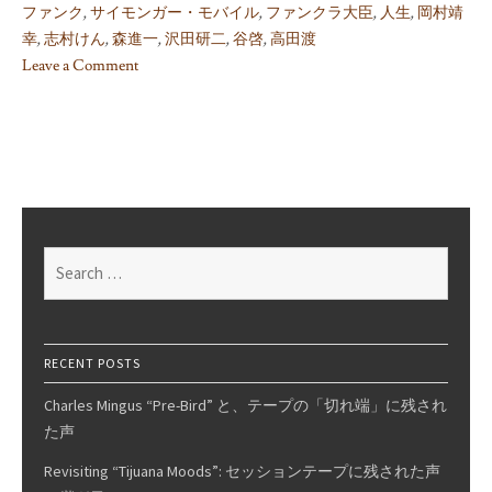
ファンク
,
サイモンガー・モバイル
,
ファンクラ大臣
,
人生
,
岡村靖
幸
,
志村けん
,
森進一
,
沢田研二
,
谷啓
,
高田渡
Leave a Comment
on
How
The
Funk
Was
Won:
The
Search
Simonger
for:
&
Funk
Story,
RECENT POSTS
Pt.
Charles Mingus “Pre-Bird” と、テープの「切れ端」に残され
5
た声
(Extra
Edition)
Revisiting “Tijuana Moods”: セッションテープに残された声