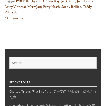
Tagged
1958
,
Billy Higgins
,
Connie Kay
,
Joe Castro
,
John Lewis
,
Leroy Vinnegar
,
MetroJazz
,
Percy Heath
,
Sonny Rollins
,
Teddy
Edwards
6 Comments
on
Sonny
Rollins
At
Music
Inn
Search
for:
RECENT POSTS
Charles Mingus “Pre-Bird” と、テープの「切れ端」に残され
た声
Revisiting “Tijuana Moods”: セッションテープに残された声