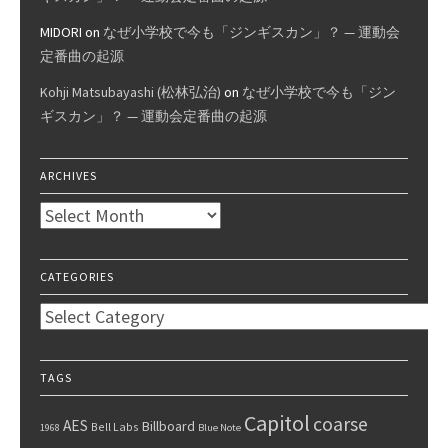
MIDORI
on
なぜ小学校で今も「ジンギスカン」？ — 運動会
定番曲の起源
Kohji Matsubayashi (松林弘治)
on
なぜ小学校で今も「ジン
ギスカン」？ — 運動会定番曲の起源
ARCHIVES
Archives
CATEGORIES
Categories
TAGS
Capitol
coarse
AES
Billboard
Bell Labs
1968
Blue Note