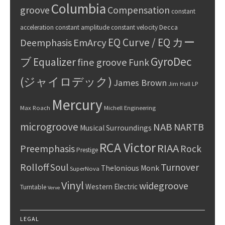
Columbia
groove
Compensation
constant
Decca
acceleration
constant amplitude
constant velocity
EQ Curve / EQ カー
Deemphasis
EmArcy
GyroDec
ブ
Equalizer
fine groove
Funk
(ジャイロデック)
James Brown
Jim Hall
LP
Mercury
Max Roach
Michell Engineering
microgroove
NAB
NARTB
Musical Surroundings
RCA Victor
RIAA
Preemphasis
Rock
Prestige
Rolloff
Turnover
Soul
Thelonious Monk
SuperNova
Vinyl
widegroove
Western Electric
Turntable
Verve
LEGAL