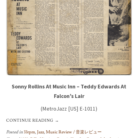
Sonny Rollins At Music Inn – Teddy Edwards At
Falcon’s Lair
(MetroJazz [US] E-1011)
CONTINUE READING
→
Posted in
33rpm
,
Jazz
,
Music Review / 音楽レビュー