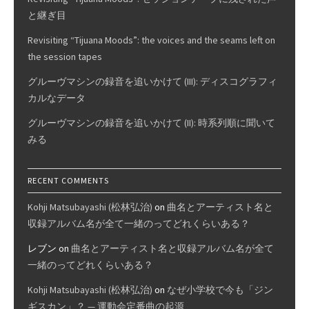
と継ぎ目
Revisiting “Tijuana Moods”: the voices and the seams left on
the session tapes
グルーヴマシンの録音を追いかけて (III): ディスコグラフィ
カルなデータ
グルーヴマシンの録音を追いかけて (II): 時系列順に聞いて
みる
RECENT COMMENTS
Kohji Matsubayashi (松林弘治)
on
曲名とアーティスト名と
収録アルバム名が全て一緒のってどれくらいある？
レブン
on
曲名とアーティスト名と収録アルバム名が全て
一緒のってどれくらいある？
Kohji Matsubayashi (松林弘治)
on
なぜ小学校で今も「ジン
ギスカン」？ — 運動会定番曲の起源