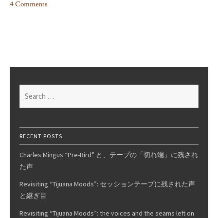
4 Comments
on
The
Real
Thing
/
Houston
Person
Search
for:
RECENT POSTS
Charles Mingus “Pre-Bird” と、テープの「切れ端」に残され
た声
Revisiting “Tijuana Moods”: セッションテープに残された声
と継ぎ目
Revisiting “Tijuana Moods”: the voices and the seams left on