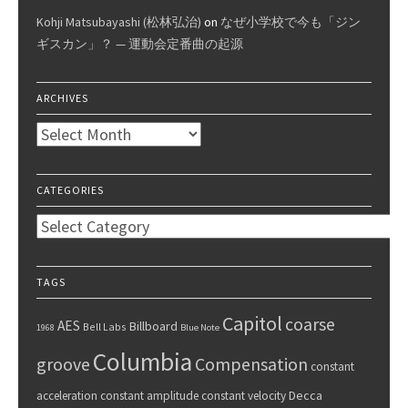
Kohji Matsubayashi (松林弘治)
on
なぜ小学校で今も「ジン
ギスカン」？ — 運動会定番曲の起源
ARCHIVES
Archives
CATEGORIES
Categories
TAGS
Capitol
coarse
AES
Billboard
Bell Labs
1968
Blue Note
Columbia
groove
Compensation
constant
Decca
acceleration
constant amplitude
constant velocity