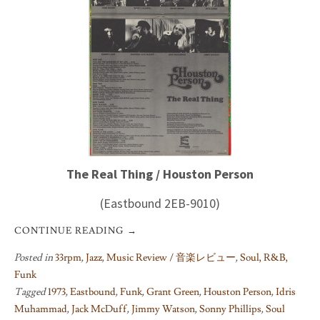
The Real Thing / Houston Person
(Eastbound 2EB-9010)
CONTINUE READING
→
Posted in
33rpm
,
Jazz
,
Music Review / 音楽レビュー
,
Soul, R&B,
Funk
Tagged
1973
,
Eastbound
,
Funk
,
Grant Green
,
Houston Person
,
Idris
Muhammad
,
Jack McDuff
,
Jimmy Watson
,
Sonny Phillips
,
Soul