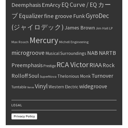
EQ Curve / EQ カー
Deemphasis
EmArcy
GyroDec
ブ
Equalizer
fine groove
Funk
(ジャイロデック)
James Brown
Jim Hall
LP
Mercury
Max Roach
Michell Engineering
microgroove
NAB
NARTB
Musical Surroundings
RCA Victor
RIAA
Preemphasis
Rock
Prestige
Rolloff
Turnover
Soul
Thelonious Monk
SuperNova
Vinyl
widegroove
Western Electric
Turntable
Verve
LEGAL
Privacy Policy