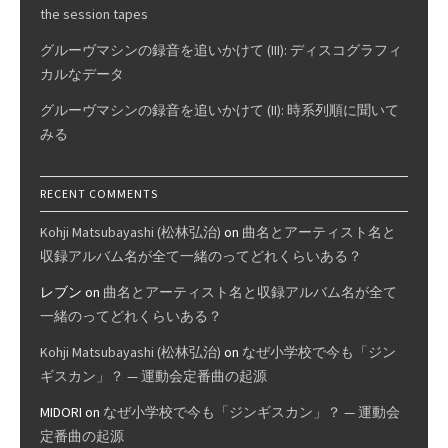
the session tapes
グルーヴマシンの録音を追いかけて (III): ディスコグラフィ
カルなデータ
グルーヴマシンの録音を追いかけて (II): 時系列順に聞いて
みる
RECENT COMMENTS
Kohji Matsubayashi (松林弘治)
on
曲名とアーティスト名と
収録アルバム名が全て一緒のってどれくらいある？
レブン
on
曲名とアーティスト名と収録アルバム名が全て
一緒のってどれくらいある？
Kohji Matsubayashi (松林弘治)
on
なぜ小学校で今も「ジン
ギスカン」？ — 運動会定番曲の起源
MIDORI
on
なぜ小学校で今も「ジンギスカン」？ — 運動会
定番曲の起源