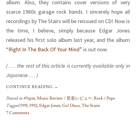
album. Also, they contains cover versions of very
scarce 1960s garage rock bands. I sincerely hope all
recordings by The Stairs will be reissued on CD! Now is
the time, I believe, simply because Edgar Jones
released his first solo album last year, and the album
“
Right In The Back Of Your Mind
” is out now.
( . . . the rest of this article is currently available only in
Japanese . . . )
CONTINUE READING
→
Posted in
45rpm
,
Music Review / 音楽レビュー
,
Rock / Pops
Tagged
1991
,
1992
,
Edgar Jones
,
Go! Discs
,
The Stairs
7 Comments
on
The
Stairs’