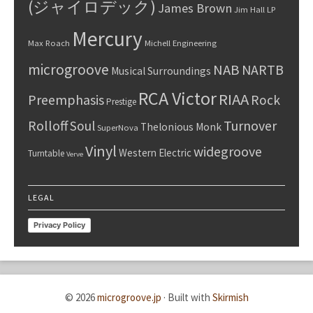
(ジャイロデック)
James Brown
Jim Hall
LP
Mercury
Max Roach
Michell Engineering
microgroove
NAB
NARTB
Musical Surroundings
RCA Victor
RIAA
Preemphasis
Rock
Prestige
Rolloff
Turnover
Soul
Thelonious Monk
SuperNova
Vinyl
widegroove
Western Electric
Turntable
Verve
LEGAL
Privacy Policy
© 2026
microgroove.jp
·
Built with
Skirmish