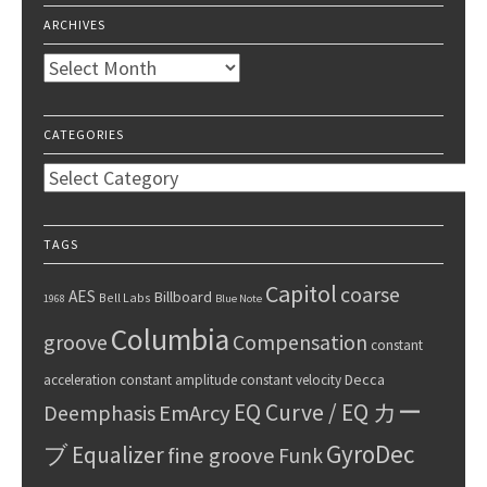
ARCHIVES
Archives
CATEGORIES
Categories
TAGS
Capitol
coarse
AES
Billboard
Bell Labs
1968
Blue Note
Columbia
groove
Compensation
constant
Decca
acceleration
constant amplitude
constant velocity
EQ Curve / EQ カー
Deemphasis
EmArcy
GyroDec
ブ
Equalizer
fine groove
Funk