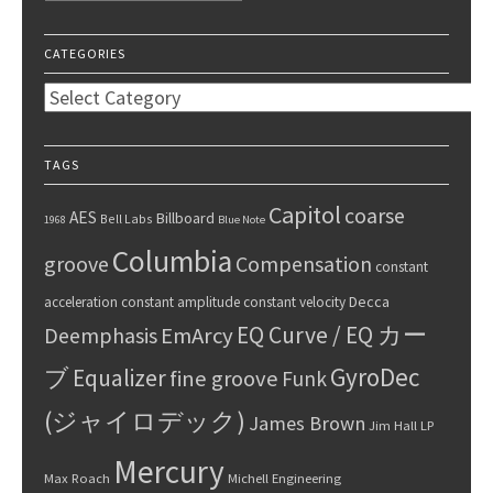
CATEGORIES
Categories
TAGS
Capitol
coarse
AES
Billboard
Bell Labs
1968
Blue Note
Columbia
groove
Compensation
constant
Decca
acceleration
constant amplitude
constant velocity
EQ Curve / EQ カー
Deemphasis
EmArcy
GyroDec
ブ
Equalizer
fine groove
Funk
(ジャイロデック)
James Brown
Jim Hall
LP
Mercury
Max Roach
Michell Engineering