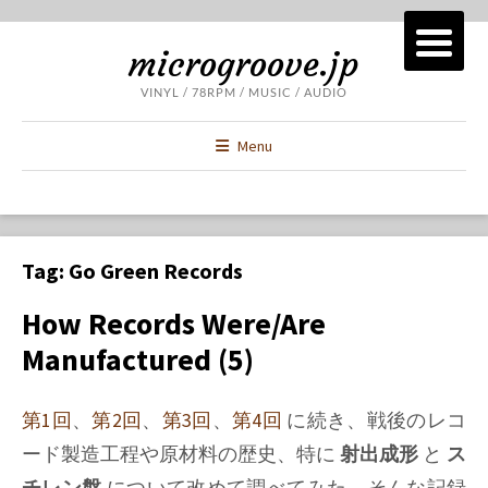
microgroove.jp
VINYL / 78RPM / MUSIC / AUDIO
Menu
Tag:
Go Green Records
How Records Were/Are
Manufactured (5)
第1回
、
第2回
、
第3回
、
第4回
に続き、戦後のレコ
ード製造工程や原材料の歴史、特に
射出成形
と
ス
チレン盤
について改めて調べてみた、そんな記録