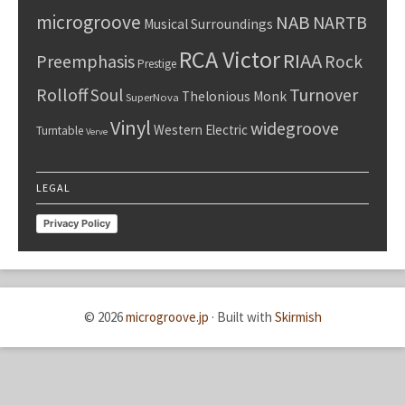
microgroove
NAB
NARTB
Musical Surroundings
RCA Victor
RIAA
Preemphasis
Rock
Prestige
Rolloff
Turnover
Soul
Thelonious Monk
SuperNova
Vinyl
widegroove
Western Electric
Turntable
Verve
LEGAL
Privacy Policy
© 2026
microgroove.jp
·
Built with
Skirmish