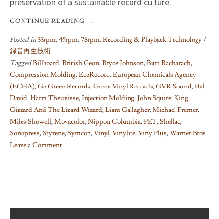
preservation of a sustainable record culture.
CONTINUE READING
→
Posted in
33rpm
,
45rpm
,
78rpm
,
Recording & Playback Technology /
録音再生技術
Tagged
Billboard
,
British Geon
,
Bryce Johnson
,
Burt Bacharach
,
Compression Molding
,
EcoRecord
,
European Chemicals Agency
(ECHA)
,
Go Green Records
,
Green Vinyl Records
,
GVR Sound
,
Hal
David
,
Harm Theunisse
,
Injection Molding
,
John Squire
,
King
Gizzard And The Lizard Wizard
,
Liam Gallagher
,
Michael Fremer
,
Miles Showell
,
Movacolor
,
Nippon Columbia
,
PET
,
Shellac
,
Sonopress
,
Styrene
,
Symcon
,
Vinyl
,
Vinylite
,
VinylPlus
,
Warner Bros
Leave a Comment
on
How
Records
Were/Are
Manufactured
(5)