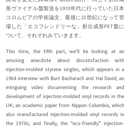
形ヴァイナル盤製造を1970年代に行っていた日本
コロムビアの学術論文、最後に21世紀になって登
場した「エコフレンドリーな」射出成形PET盤に
ついて、それぞれみていきます。
This time, the fifth part, we’ll be looking at an
amusing anecdote about dissatisfaction with
injection-molded styrene singles, which appears in a
1964 interview with Burt Bacharach and Hal David; an
intriguing video documenting the research and
development of injection-molded vinyl records in the
UK; an academic paper from Nippon Columbia, which
also manufactured injection-molded vinyl records in
the 1970s; and finally, the “eco-friendly” injection-