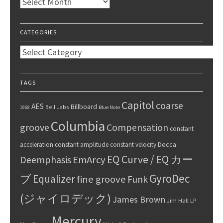
Archives
CATEGORIES
Categories
TAGS
Capitol
coarse
AES
Billboard
Bell Labs
1968
Blue Note
Columbia
groove
Compensation
constant
Decca
acceleration
constant amplitude
constant velocity
EQ Curve / EQ カー
Deemphasis
EmArcy
GyroDec
ブ
Equalizer
fine groove
Funk
(ジャイロデック)
James Brown
Jim Hall
LP
Mercury