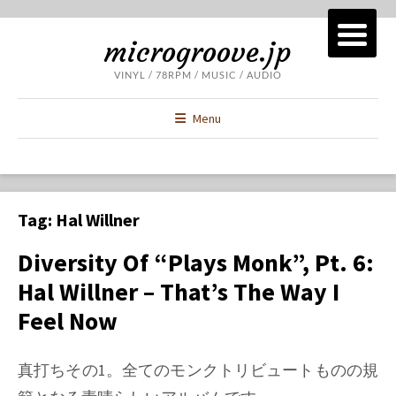
microgroove.jp
VINYL / 78RPM / MUSIC / AUDIO
Menu
Tag:
Hal Willner
Diversity Of “Plays Monk”, Pt. 6:
Hal Willner – That’s The Way I
Feel Now
真打ちその1。全てのモンクトリビュートものの規