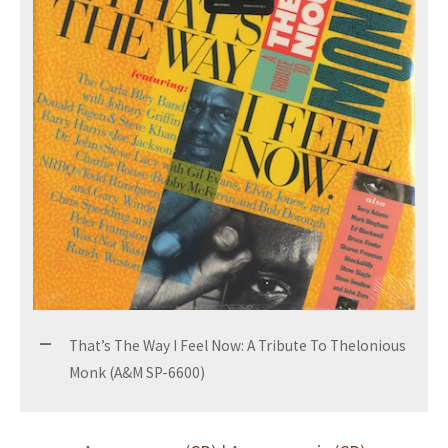
That’s The Way I Feel Now: A Tribute To Thelonious
Monk (A&M SP-6600)