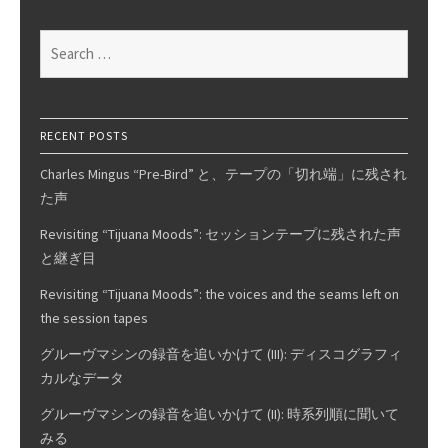
Pt.
6:
Search
Hal
for:
Willner
–
That’s
RECENT POSTS
The
Charles Mingus “Pre-Bird” と、テープの「切れ端」に残され
Way
た声
I
Feel
Revisiting “Tijuana Moods”: セッションテープに残された声
Now
と継ぎ目
Revisiting “Tijuana Moods”: the voices and the seams left on
the session tapes
グルーヴマシンの録音を追いかけて (III): ディスコグラフィ
カルなデータ
グルーヴマシンの録音を追いかけて (II): 時系列順に聞いて
みる