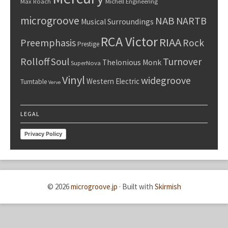
Max Roach
Michell Engineering
microgroove
NAB
NARTB
Musical Surroundings
RCA Victor
RIAA
Preemphasis
Rock
Prestige
Rolloff
Turnover
Soul
Thelonious Monk
SuperNova
Vinyl
widegroove
Western Electric
Turntable
Verve
LEGAL
Privacy Policy
© 2026
microgroove.jp
·
Built with
Skirmish