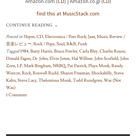
Amazon.com (
CD
) | Amazon.co.jp (
CD
)
find this at MusicStack.com
CONTINUE READING
→
Posted in
33rpm
,
CD
,
Electronica / Post Rock
,
Jazz
,
Music Review /
音楽レビュー
,
Rock / Pops
,
Soul, R&B, Funk
Tagged
1984
,
Barry Harris
,
Bruce Fowler
,
Carla Bley
,
Charlie Rouse
,
Donald Fagen
,
Dr. John
,
Elvin Jones
,
Hal Willner
,
John Scofield
,
John
Zorn
,
LP
,
Mark Bingham
,
NRBQ
,
Pat Patrick
,
Plays Monk
,
Randy
Weston
,
Rock
,
Roswell Rudd
,
Sharon Freeman
,
Shockabilly
,
Steve
Kahn
,
Steve Lacy
,
Thelonious Monk
,
Todd Rundgren
,
Was (Not
Was)
1 Comment
on
Diversity
of
“Plays
Monk”,