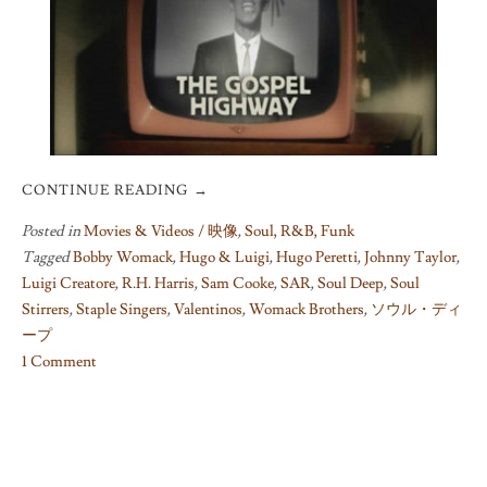
CONTINUE READING
→
Posted in
Movies & Videos / 映像
,
Soul, R&B, Funk
Tagged
Bobby Womack
,
Hugo & Luigi
,
Hugo Peretti
,
Johnny Taylor
,
Luigi Creatore
,
R.H. Harris
,
Sam Cooke
,
SAR
,
Soul Deep
,
Soul
Stirrers
,
Staple Singers
,
Valentinos
,
Womack Brothers
,
ソウル・ディ
ープ
1 Comment
on
A
few
supplements