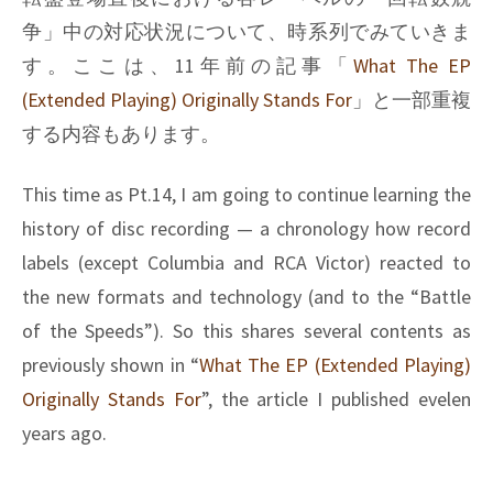
争」中の対応状況について、時系列でみていきま
す。ここは、11年前の記事「
What The EP
(Extended Playing) Originally Stands For
」と一部重複
する内容もあります。
This time as Pt.14, I am going to continue learning the
history of disc recording — a chronology how record
labels (except Columbia and RCA Victor) reacted to
the new formats and technology (and to the “Battle
of the Speeds”). So this shares several contents as
previously shown in “
What The EP (Extended Playing)
Originally Stands For
”, the article I published evelen
years ago.