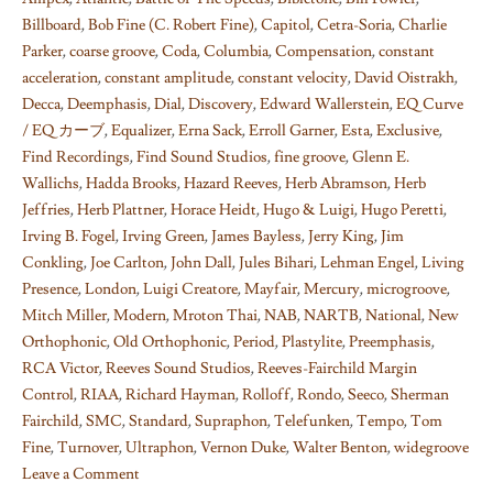
Billboard
,
Bob Fine (C. Robert Fine)
,
Capitol
,
Cetra-Soria
,
Charlie
Parker
,
coarse groove
,
Coda
,
Columbia
,
Compensation
,
constant
acceleration
,
constant amplitude
,
constant velocity
,
David Oistrakh
,
Decca
,
Deemphasis
,
Dial
,
Discovery
,
Edward Wallerstein
,
EQ Curve
/ EQ カーブ
,
Equalizer
,
Erna Sack
,
Erroll Garner
,
Esta
,
Exclusive
,
Find Recordings
,
Find Sound Studios
,
fine groove
,
Glenn E.
Wallichs
,
Hadda Brooks
,
Hazard Reeves
,
Herb Abramson
,
Herb
Jeffries
,
Herb Plattner
,
Horace Heidt
,
Hugo & Luigi
,
Hugo Peretti
,
Irving B. Fogel
,
Irving Green
,
James Bayless
,
Jerry King
,
Jim
Conkling
,
Joe Carlton
,
John Dall
,
Jules Bihari
,
Lehman Engel
,
Living
Presence
,
London
,
Luigi Creatore
,
Mayfair
,
Mercury
,
microgroove
,
Mitch Miller
,
Modern
,
Mroton Thai
,
NAB
,
NARTB
,
National
,
New
Orthophonic
,
Old Orthophonic
,
Period
,
Plastylite
,
Preemphasis
,
RCA Victor
,
Reeves Sound Studios
,
Reeves-Fairchild Margin
Control
,
RIAA
,
Richard Hayman
,
Rolloff
,
Rondo
,
Seeco
,
Sherman
Fairchild
,
SMC
,
Standard
,
Supraphon
,
Telefunken
,
Tempo
,
Tom
Fine
,
Turnover
,
Ultraphon
,
Vernon Duke
,
Walter Benton
,
widegroove
Leave a Comment