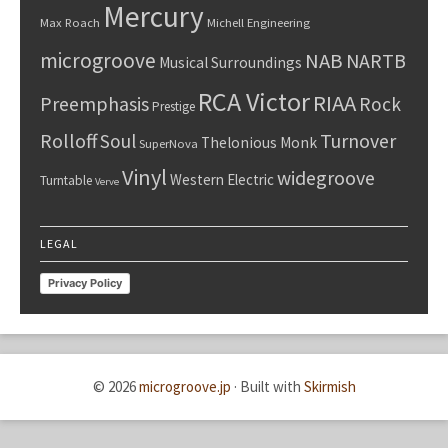
Mercury
Max Roach
Michell Engineering
microgroove
NAB
NARTB
Musical Surroundings
RCA Victor
RIAA
Preemphasis
Rock
Prestige
Rolloff
Turnover
Soul
Thelonious Monk
SuperNova
Vinyl
widegroove
Western Electric
Turntable
Verve
LEGAL
Privacy Policy
© 2026
microgroove.jp
·
Built with
Skirmish