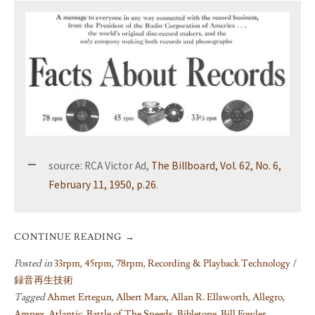
source: RCA Victor Ad,
The Billboard, Vol. 62, No. 6,
February 11, 1950, p.26
.
CONTINUE READING
→
Posted in
33rpm
,
45rpm
,
78rpm
,
Recording & Playback Technology /
録音再生技術
Tagged
Ahmet Ertegun
,
Albert Marx
,
Allan R. Ellsworth
,
Allegro
,
Ampex
,
Atlantic
,
Battle of The Speeds
,
Bibletone
,
Bill Fowler
,