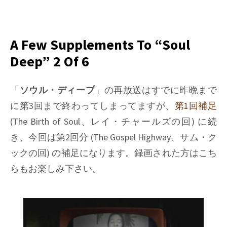
on
Things
I
learned
A Few Supplements To “Soul
on
Deep” 2 Of 6
Phono
EQ
curves,
「
ソウル・ディープ
」の再放送はすでに昨晩まで
Pt.14
に第3回まで終わってしまってますが、
第1回補足
(The Birth of Soul、レイ・チャールズの回) に続
き、今回は第2回分 (The Gospel Highway、サム・ク
ックの回) の補足になります。録画された方はこち
らもお楽しみ下さい。