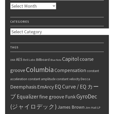
Archives
CATEGORIES
Categories
TAGS
Capitol
coarse
AES
Billboard
Bell Labs
1968
Blue Note
Columbia
groove
Compensation
constant
Decca
acceleration
constant amplitude
constant velocity
EQ Curve / EQ カー
Deemphasis
EmArcy
GyroDec
ブ
Equalizer
fine groove
Funk
(ジャイロデック)
James Brown
Jim Hall
LP