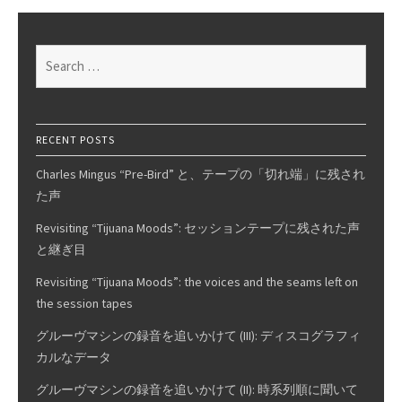
to
“Soul
Deep”
Search
2
for:
of
6
RECENT POSTS
Charles Mingus “Pre-Bird” と、テープの「切れ端」に残され
た声
Revisiting “Tijuana Moods”: セッションテープに残された声
と継ぎ目
Revisiting “Tijuana Moods”: the voices and the seams left on
the session tapes
グルーヴマシンの録音を追いかけて (III): ディスコグラフィ
カルなデータ
グルーヴマシンの録音を追いかけて (II): 時系列順に聞いて