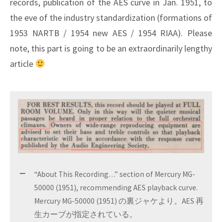
records, publication of the AES curve in Jan. 1951, to
the eve of the industry standardization (formations of
1953 NARTB / 1954 new AES / 1954 RIAA). Please
note, this part is going to be an extraordinarily lengthy
article
“About This Recording…” section of Mercury MG-
50000 (1951), recommending AES playback curve.
Mercury MG-50000 (1951) の裏ジャケより。AES 再
生カーブが指定されている。