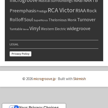
microgroove
NAB
NARTB
Musical Surroundings
RCA Victor
RIAA
Preemphasis
Rock
Prestige
Rolloff
Turnover
Soul
Thelonious Monk
SuperNova
Vinyl
widegroove
Western Electric
Turntable
Verve
LEGAL
Privacy Policy
© 2026
microgroove.jp
·
Built with
Skirmish
Your Privacy Choices