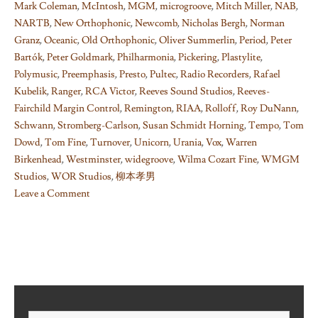
Mark Coleman
,
McIntosh
,
MGM
,
microgroove
,
Mitch Miller
,
NAB
,
NARTB
,
New Orthophonic
,
Newcomb
,
Nicholas Bergh
,
Norman
Granz
,
Oceanic
,
Old Orthophonic
,
Oliver Summerlin
,
Period
,
Peter
Bartók
,
Peter Goldmark
,
Philharmonia
,
Pickering
,
Plastylite
,
Polymusic
,
Preemphasis
,
Presto
,
Pultec
,
Radio Recorders
,
Rafael
Kubelik
,
Ranger
,
RCA Victor
,
Reeves Sound Studios
,
Reeves-
Fairchild Margin Control
,
Remington
,
RIAA
,
Rolloff
,
Roy DuNann
,
Schwann
,
Stromberg-Carlson
,
Susan Schmidt Horning
,
Tempo
,
Tom
Dowd
,
Tom Fine
,
Turnover
,
Unicorn
,
Urania
,
Vox
,
Warren
Birkenhead
,
Westminster
,
widegroove
,
Wilma Cozart Fine
,
WMGM
Studios
,
WOR Studios
,
柳本孝男
Leave a Comment
on
Things
I
learned
on
Phono
EQ