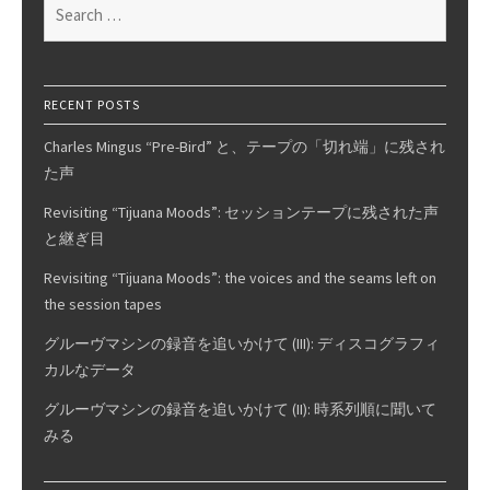
Search
curves,
for:
Pt.
17
RECENT POSTS
Charles Mingus “Pre-Bird” と、テープの「切れ端」に残され
た声
Revisiting “Tijuana Moods”: セッションテープに残された声
と継ぎ目
Revisiting “Tijuana Moods”: the voices and the seams left on
the session tapes
グルーヴマシンの録音を追いかけて (III): ディスコグラフィ
カルなデータ
グルーヴマシンの録音を追いかけて (II): 時系列順に聞いて
みる