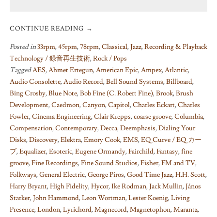
CONTINUE READING
→
Posted in
33rpm
,
45rpm
,
78rpm
,
Classical
,
Jazz
,
Recording & Playback
Technology / 録音再生技術
,
Rock / Pops
Tagged
AES
,
Ahmet Ertegun
,
American Epic
,
Ampex
,
Atlantic
,
Audio Consolette
,
Audio Record
,
Bell Sound Systems
,
Billboard
,
Bing Crosby
,
Blue Note
,
Bob Fine (C. Robert Fine)
,
Brook
,
Brush
Development
,
Caedmon
,
Canyon
,
Capitol
,
Charles Eckart
,
Charles
Fowler
,
Cinema Engineering
,
Clair Krepps
,
coarse groove
,
Columbia
,
Compensation
,
Contemporary
,
Decca
,
Deemphasis
,
Dialing Your
Disks
,
Discovery
,
Elektra
,
Emory Cook
,
EMS
,
EQ Curve / EQ カー
ブ
,
Equalizer
,
Esoteric
,
Eugene Ormandy
,
Fairchild
,
Fantasy
,
fine
groove
,
Fine Recordings
,
Fine Sound Studios
,
Fisher
,
FM and TV
,
Folkways
,
General Electric
,
George Piros
,
Good Time Jazz
,
H.H. Scott
,
Harry Bryant
,
High Fidelity
,
Hycor
,
Ike Rodman
,
Jack Mullin
,
János
Starker
,
John Hammond
,
Leon Wortman
,
Lester Koenig
,
Living
Presence
,
London
,
Lyrichord
,
Magnecord
,
Magnetophon
,
Marantz
,