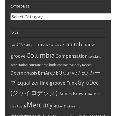
CATEGORIES
Categories
TAGS
Capitol
coarse
AES
Billboard
Bell Labs
1968
Blue Note
Columbia
groove
Compensation
constant
Decca
acceleration
constant amplitude
constant velocity
EQ Curve / EQ カー
Deemphasis
EmArcy
GyroDec
ブ
Equalizer
fine groove
Funk
(ジャイロデック)
James Brown
Jim Hall
LP
Mercury
Max Roach
Michell Engineering