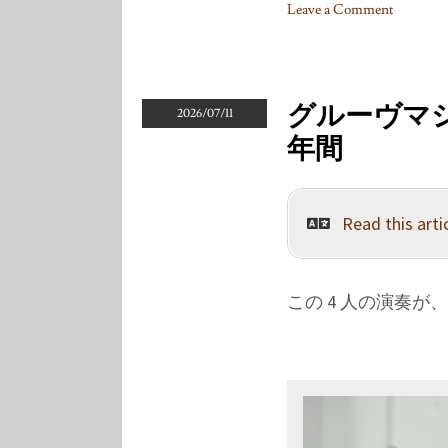
Leave a Comment
on
グ
ル
ー
グルーヴマシ
2026/07/11
ヴ
年間
マ
シ
ン
Read this artic
の
録
音
を
この 4 人の演奏
追
い
か
け
て
(II):