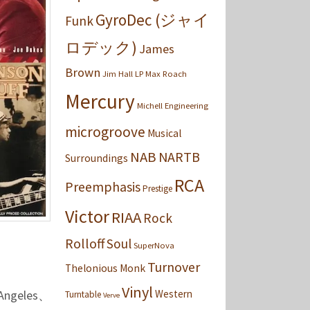
GyroDec (ジャイ
Funk
ロデック)
James
Brown
Jim Hall
LP
Max Roach
Mercury
Michell Engineering
microgroove
Musical
NAB
NARTB
Surroundings
RCA
Preemphasis
Prestige
Victor
RIAA
Rock
Rolloff
Soul
SuperNova
Turnover
Thelonious Monk
Vinyl
Angeles、
Western
Turntable
Verve