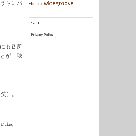
widegroove
間のうちにバ
Electric
LEGAL
Privacy Policy
にも各所
ことが、聴
（笑）。
e Dukes
,