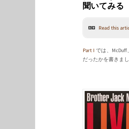
ヴ
聞いてみる
マ
シ
ン
Read this artic
の
録
音
を
Part I
では、McDuff
追
だったかを書きまし
い
か
け
て
(III):
デ
ィ
ス
コ
グ