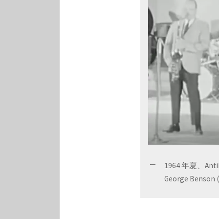
時
系
列
順
に
聞
い
て
み
る
1964 年夏、Antib
George Benson 