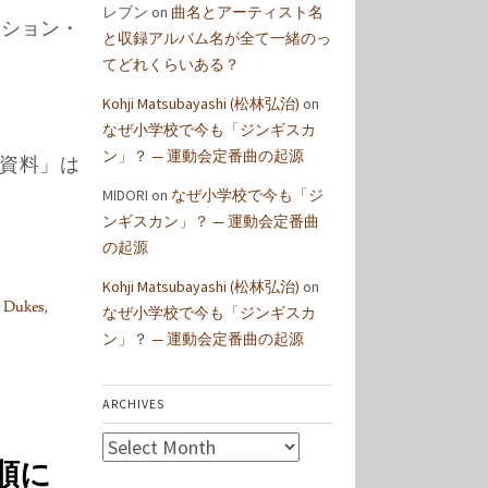
レブン
on
曲名とアーティスト名
ッション・
と収録アルバム名が全て一緒のっ
てどれくらいある？
Kohji Matsubayashi (松林弘治)
on
なぜ小学校で今も「ジンギスカ
ン」？ — 運動会定番曲の起源
資料」は
MIDORI
on
なぜ小学校で今も「ジ
ンギスカン」？ — 運動会定番曲
の起源
Kohji Matsubayashi (松林弘治)
on
e Dukes
,
なぜ小学校で今も「ジンギスカ
ン」？ — 運動会定番曲の起源
ARCHIVES
Archives
列順に