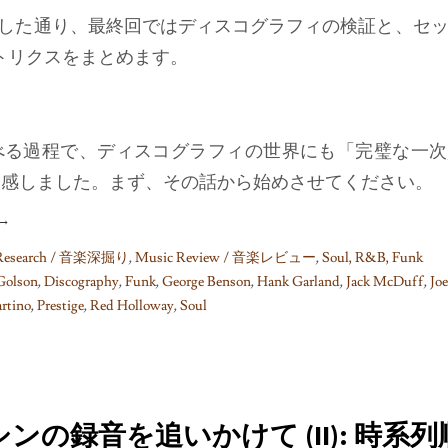
した通り、最終回ではディスコグラフィの検証と、セ
マトリクスをまとめます。
べる過程で、ディスコグラフィの世界にも「完璧な一次
痛感しました。まず、その話から始めさせてください。
→
 Research / 音楽深掘り
,
Music Review / 音楽レビュー
,
Soul, R&B, Funk
Golson
,
Discography
,
Funk
,
George Benson
,
Hank Garland
,
Jack McDuff
,
Jo
rtino
,
Prestige
,
Red Holloway
,
Soul
ンの録音を追いかけて (II): 時系