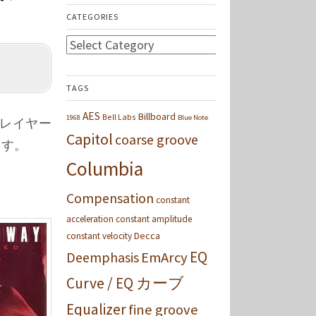
CATEGORIES
Categories
TAGS
AES
Billboard
Bell Labs
1968
Blue Note
なプレイヤー
Capitol
coarse groove
ます。
Columbia
Compensation
constant
acceleration
constant amplitude
Decca
constant velocity
EQ
Deemphasis
EmArcy
Curve / EQ カーブ
Equalizer
fine groove