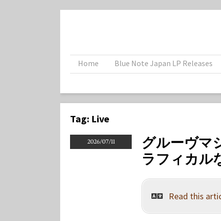
Home
Blue Note Japan LP Releases
Tag:
Live
グルーヴマシ
2026/07/11
ラフィカル
Read this artic