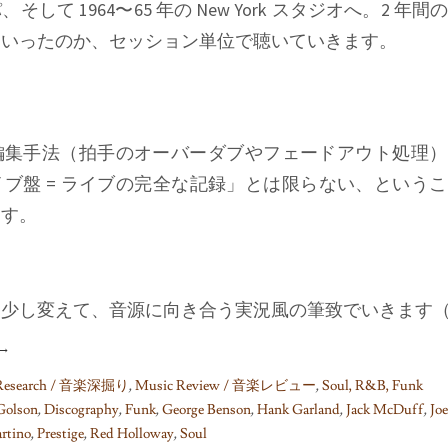
して 1964〜65 年の New York スタジオへ。2 年
ていったのか、セッション単位で聴いていきます。
編集手法（拍手のオーバーダブやフェードアウト処理）
ブ盤 = ライブの完全な記録」とは限らない、という
ます。
を少し変えて、音源に向き合う実況風の筆致でいきます
→
 Research / 音楽深掘り
,
Music Review / 音楽レビュー
,
Soul, R&B, Funk
Golson
,
Discography
,
Funk
,
George Benson
,
Hank Garland
,
Jack McDuff
,
Jo
rtino
,
Prestige
,
Red Holloway
,
Soul