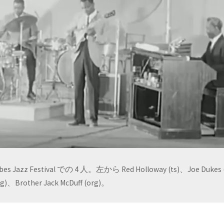
es Jazz Festival での 4 人。左から Red Holloway (ts)、Joe Dukes 
(g)、Brother Jack McDuff (org)。