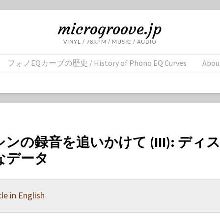
microgroove.jp
VINYL / 78RPM / MUSIC / AUDIO
フォノEQカーブの歴史 / History of Phono EQ Curves
Abou
ンの録音を追いかけて (III): ディ
なデータ
le in English