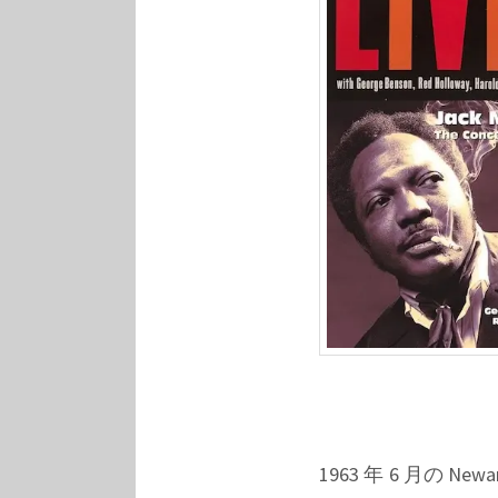
ラ
フ
ィ
カ
ル
な
デ
ー
タ
1963 年 6 月の Newa