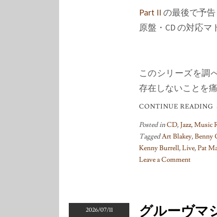
Part II
の最後で予告
原盤・CD の対応
このシリーズを調
存在しないことを
CONTINUE READING
Posted in
CD
,
Jazz
,
Music
Tagged
Art Blakey
,
Benny 
Kenny Burrell
,
Live
,
Pat Ma
Leave a Comment
on
グ
ル
ー
グルーヴマシ
2026/07/11