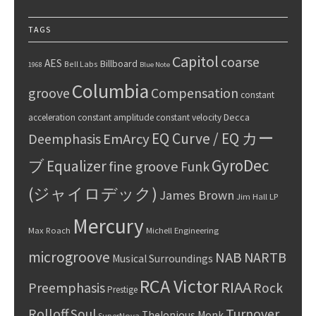
TAGS
Capitol
coarse
AES
Billboard
Bell Labs
1968
Blue Note
Columbia
groove
Compensation
constant
Decca
acceleration
constant amplitude
constant velocity
EQ Curve / EQ カー
Deemphasis
EmArcy
GyroDec
ブ
Equalizer
fine groove
Funk
(ジャイロデック)
James Brown
Jim Hall
LP
Mercury
Max Roach
Michell Engineering
microgroove
NAB
NARTB
Musical Surroundings
RCA Victor
RIAA
Preemphasis
Rock
Prestige
Rolloff
Turnover
Soul
Thelonious Monk
SuperNova