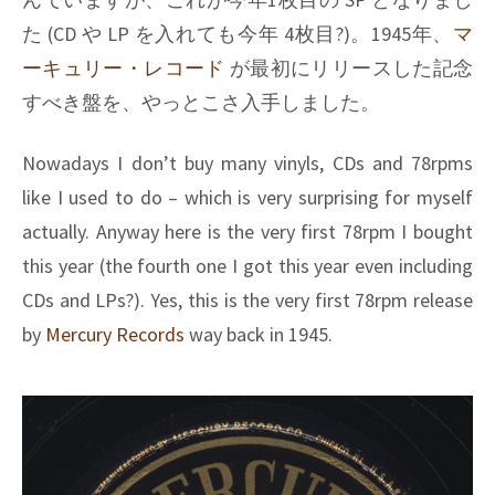
た (CD や LP を入れても今年 4枚目?)。1945年、
マ
ーキュリー・レコード
が最初にリリースした記念
すべき盤を、やっとこさ入手しました。
Nowadays I don’t buy many vinyls, CDs and 78rpms
like I used to do – which is very surprising for myself
actually. Anyway here is the very first 78rpm I bought
this year (the fourth one I got this year even including
CDs and LPs?). Yes, this is the very first 78rpm release
by
Mercury Records
way back in 1945.