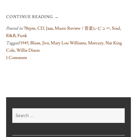
CONTINUE READING
→
Posted in
78rpm
,
CD
,
Jazz
,
Music Review / 音楽レビュー
,
Soul,
R&B, Funk
Tagged
1945
,
Blues
,
Jive
,
Mary Lou Williams
,
Mercury
,
Nat King
Cole
,
Willie Dixon
1 Comment
on
Satchelmouth
Baby
/
Four
Jumps
of
Search
Jive
for: