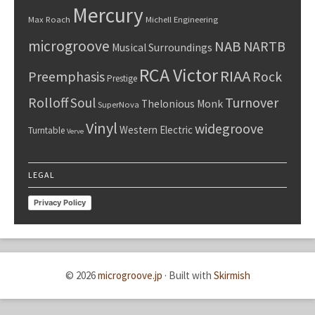
Mercury
Max Roach
Michell Engineering
microgroove
NAB
NARTB
Musical Surroundings
RCA Victor
RIAA
Preemphasis
Rock
Prestige
Rolloff
Turnover
Soul
Thelonious Monk
SuperNova
Vinyl
widegroove
Western Electric
Turntable
Verve
LEGAL
Privacy Policy
© 2026
microgroove.jp
·
Built with
Skirmish