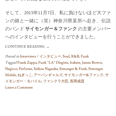
そして、2015年11月7日、私に負けないほど大ファ
ンの娘と一緒に（笑）神奈川県某所へ赴き、伝説
のバンド
サイモンガー＆ファンク
の主要メンバー
へのインタビューを行うことができました。
CONTINUE READING
→
Posted in
Interviews / インタビュー
,
Soul, R&B, Funk
Tagged
Frank Zappa
,
Funk “LA” Dieginn
,
Irakere
,
James Brown
,
Negicco
,
Perfume
,
Seikou Nagaoka
,
Simonger & Funk
,
Simonger
Mobile
,
ねぎっこ
,
アーバンギャルズ
,
サイモンガー&ファンク
,
サ
イモンガー・モバイル
,
ファンクラ大臣
,
長岡成貢
Leave a Comment
on
How
The
Funk