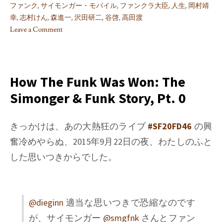
ファンク
,
サイモンガー・モバイル
,
ファンクラ大臣
,
人生
,
岡村靖
幸
,
志村けん
,
森進一
,
沢田研二
,
谷啓
,
高田渡
Leave a Comment
on
How
The
Funk
How The Funk Was Won: The
Was
Simonger & Funk Story, Pt. 0
Won:
The
Simonger
きっかけは、あの大熱狂のライブ
#SF20FD46
の興
&
奮冷めやらぬ、2015年9月22日の夜、わたしのふと
Funk
した思いつきからでした。
Story,
Pt.
5
(Extra
@dieginn
適当な思いつきで恐縮なのです
Edition)
が、サイモンガー
@smgfnk
さんとファン