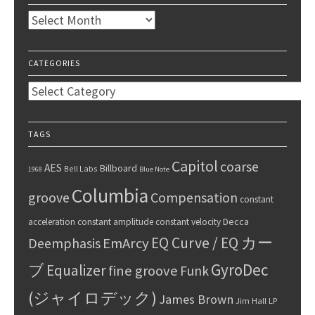
Archives
CATEGORIES
Categories
TAGS
Capitol
coarse
AES
Billboard
Bell Labs
1968
Blue Note
Columbia
groove
Compensation
constant
Decca
acceleration
constant amplitude
constant velocity
EQ Curve / EQ カー
Deemphasis
EmArcy
GyroDec
ブ
Equalizer
fine groove
Funk
(ジャイロデック)
James Brown
Jim Hall
LP