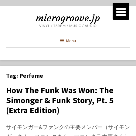
microgroove.jp
VINYL / 78RPM / MUSIC / AUDIO
Menu
Tag:
Perfume
How The Funk Was Won: The
Simonger & Funk Story, Pt. 5
(Extra Edition)
サイモンガー&ファンクの主要メンバー（サイモン