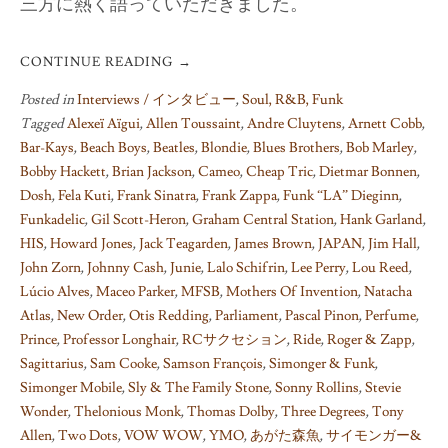
三方に熱く語っていただきました。
CONTINUE READING
→
Posted in
Interviews / インタビュー
,
Soul, R&B, Funk
Tagged
Alexeï Aïgui
,
Allen Toussaint
,
Andre Cluytens
,
Arnett Cobb
,
Bar-Kays
,
Beach Boys
,
Beatles
,
Blondie
,
Blues Brothers
,
Bob Marley
,
Bobby Hackett
,
Brian Jackson
,
Cameo
,
Cheap Tric
,
Dietmar Bonnen
,
Dosh
,
Fela Kuti
,
Frank Sinatra
,
Frank Zappa
,
Funk “LA” Dieginn
,
Funkadelic
,
Gil Scott-Heron
,
Graham Central Station
,
Hank Garland
,
HIS
,
Howard Jones
,
Jack Teagarden
,
James Brown
,
JAPAN
,
Jim Hall
,
John Zorn
,
Johnny Cash
,
Junie
,
Lalo Schifrin
,
Lee Perry
,
Lou Reed
,
Lúcio Alves
,
Maceo Parker
,
MFSB
,
Mothers Of Invention
,
Natacha
Atlas
,
New Order
,
Otis Redding
,
Parliament
,
Pascal Pinon
,
Perfume
,
Prince
,
Professor Longhair
,
RCサクセション
,
Ride
,
Roger & Zapp
,
Sagittarius
,
Sam Cooke
,
Samson François
,
Simonger & Funk
,
Simonger Mobile
,
Sly & The Family Stone
,
Sonny Rollins
,
Stevie
Wonder
,
Thelonious Monk
,
Thomas Dolby
,
Three Degrees
,
Tony
Allen
,
Two Dots
,
VOW WOW
,
YMO
,
あがた森魚
,
サイモンガー&