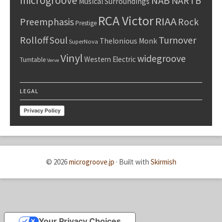
microgroove
NAB
NARTB
Musical Surroundings
RCA Victor
RIAA
Preemphasis
Rock
Prestige
Rolloff
Turnover
Soul
Thelonious Monk
SuperNova
Vinyl
widegroove
Western Electric
Turntable
Verve
LEGAL
Privacy Policy
© 2026
microgroove.jp
·
Built with
Skirmish
Your Privacy Choices