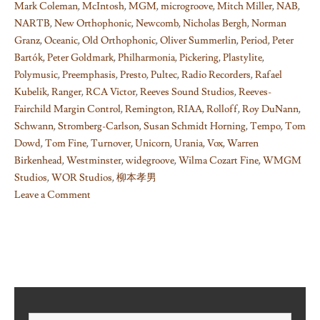
Mark Coleman
,
McIntosh
,
MGM
,
microgroove
,
Mitch Miller
,
NAB
,
NARTB
,
New Orthophonic
,
Newcomb
,
Nicholas Bergh
,
Norman
Granz
,
Oceanic
,
Old Orthophonic
,
Oliver Summerlin
,
Period
,
Peter
Bartók
,
Peter Goldmark
,
Philharmonia
,
Pickering
,
Plastylite
,
Polymusic
,
Preemphasis
,
Presto
,
Pultec
,
Radio Recorders
,
Rafael
Kubelik
,
Ranger
,
RCA Victor
,
Reeves Sound Studios
,
Reeves-
Fairchild Margin Control
,
Remington
,
RIAA
,
Rolloff
,
Roy DuNann
,
Schwann
,
Stromberg-Carlson
,
Susan Schmidt Horning
,
Tempo
,
Tom
Dowd
,
Tom Fine
,
Turnover
,
Unicorn
,
Urania
,
Vox
,
Warren
Birkenhead
,
Westminster
,
widegroove
,
Wilma Cozart Fine
,
WMGM
Studios
,
WOR Studios
,
柳本孝男
Leave a Comment
on
Things
I
learned
on
Phono
EQ