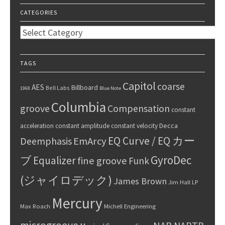
CATEGORIES
Categories
TAGS
Capitol
coarse
AES
Billboard
Bell Labs
1968
Blue Note
Columbia
groove
Compensation
constant
Decca
acceleration
constant amplitude
constant velocity
EQ Curve / EQ カー
Deemphasis
EmArcy
GyroDec
ブ
Equalizer
fine groove
Funk
(ジャイロデック)
James Brown
Jim Hall
LP
Mercury
Max Roach
Michell Engineering