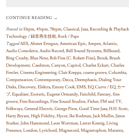
CONTINUE READING
→
Posted in
33rpm
,
45rpm
,
78rpm
,
Classical
,
Jazz
,
Recording & Playback
Technology / 録音再生技術
,
Rock / Pops
Tagged
AES
,
Ahmet Ertegun
,
American Epic
,
Ampex
,
Atlantic
,
Audio Consolette
,
Audio Record
,
Bell Sound Systems
,
Billboard
,
Bing Crosby
,
Blue Note
,
Bob Fine (C. Robert Fine)
,
Brook
,
Brush
Development
,
Caedmon
,
Canyon
,
Capitol
,
Charles Eckart
,
Charles
Fowler
,
Cinema Engineering
,
Clair Krepps
,
coarse groove
,
Columbia
,
Compensation
,
Contemporary
,
Decca
,
Deemphasis
,
Dialing Your
Disks
,
Discovery
,
Elektra
,
Emory Cook
,
EMS
,
EQ Curve / EQ カー
ブ
,
Equalizer
,
Esoteric
,
Eugene Ormandy
,
Fairchild
,
Fantasy
,
fine
groove
,
Fine Recordings
,
Fine Sound Studios
,
Fisher
,
FM and TV
,
Folkways
,
General Electric
,
George Piros
,
Good Time Jazz
,
H.H. Scott
,
Harry Bryant
,
High Fidelity
,
Hycor
,
Ike Rodman
,
Jack Mullin
,
János
Starker
,
John Hammond
,
Leon Wortman
,
Lester Koenig
,
Living
Presence
,
London
,
Lyrichord
,
Magnecord
,
Magnetophon
,
Marantz
,