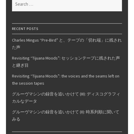
Search
curves,
for:
Pt.
17
RECENT POSTS
Charles Mingus “Pre-Bird” と、テープの「切れ端」に残され
た声
Revisiting “Tijuana Moods”: セッションテープに残された声
と継ぎ目
Revisiting “Tijuana Moods”: the voices and the seams left on
the session tapes
グルーヴマシンの録音を追いかけて (III): ディスコグラフィ
カルなデータ
グルーヴマシンの録音を追いかけて (II): 時系列順に聞いて
みる