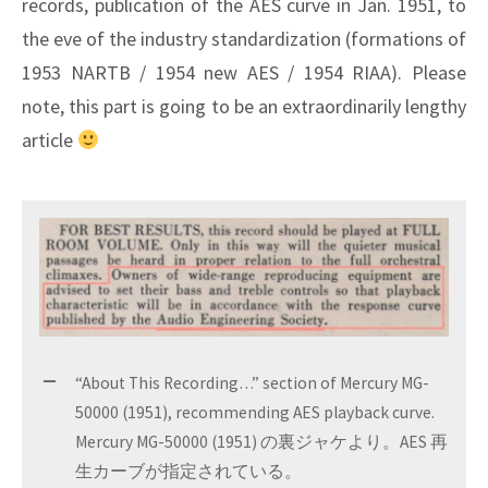
records, publication of the AES curve in Jan. 1951, to
the eve of the industry standardization (formations of
1953 NARTB / 1954 new AES / 1954 RIAA). Please
note, this part is going to be an extraordinarily lengthy
article
“About This Recording…” section of Mercury MG-
50000 (1951), recommending AES playback curve.
Mercury MG-50000 (1951) の裏ジャケより。AES 再
生カーブが指定されている。