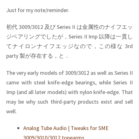
Just for my note/reminder.
初代 3009/3012 及び Series II は金属性のナイフエッ
ジベアリングでしたが，Series II Imp 以降は一貫し
てナイロンナイフエッジなので，この様な 3rd
party 製が存在する，と．
The very early models of 3009/3012 as well as Series II
came with steel knife-edge bearings, while Series II
Imp (and all later models) with nylon knife-edge. That
may be why such third-party products exist and sell
well.
Analog Tube Audio | Tweaks for SME
3009/3010/3012 tonearms