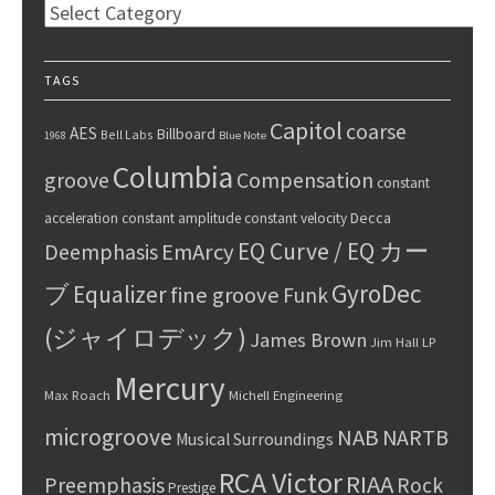
Categories
TAGS
Capitol
coarse
AES
Billboard
Bell Labs
1968
Blue Note
Columbia
groove
Compensation
constant
Decca
acceleration
constant amplitude
constant velocity
EQ Curve / EQ カー
Deemphasis
EmArcy
GyroDec
ブ
Equalizer
fine groove
Funk
(ジャイロデック)
James Brown
Jim Hall
LP
Mercury
Max Roach
Michell Engineering
microgroove
NAB
NARTB
Musical Surroundings
RCA Victor
RIAA
Preemphasis
Rock
Prestige