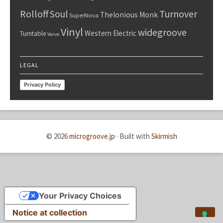
Rolloff
Turnover
Soul
Thelonious Monk
SuperNova
Vinyl
widegroove
Western Electric
Turntable
Verve
LEGAL
Privacy Policy
© 2026
microgroove.jp
·
Built with
Skirmish
Your Privacy Choices
Notice at collection