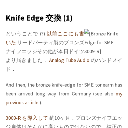
Knife
Edge
交
Knife Edge 交換 (1)
換
(2)
ということで (?)
以前ここにも書
いた
サードパーティ製のブロンズ
ナイフエッジその他が本日ドイツ
より届きました．
Analog Tube Audio
のハンドメイ
ド．
And then, the bronze knife-edge for SME tonearm has
been arrived long way from Germany (see also
my
previous article
.).
3009-R を導入して
約10ヶ月．ブロンズナイフエッ
ジ自体はそんなに高いものではないので，純正の