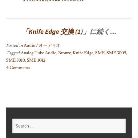
「
Knife Edge 交換 (1)
」に続く…
Posted in
Audio / オーディオ
Tagged
Analog Tube Audio
,
Bronze
,
Knife Edge
,
SME
,
SME 3009
,
SME 3010
,
SME 3012
4 Comments
on
Bronze
knife-
edge
bearing
for
SME
Search
3009/3010/3012
for: