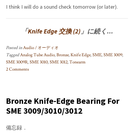
I think I will do a sound check tomorrow (or later).
「
Knife Edge 交換 (2)
」に続く…
Posted in
Audio / オーディオ
Tagged
Analog Tube Audio
,
Bronze
,
Knife Edge
,
SME
,
SME 3009
,
SME 3009R
,
SME 3010
,
SME 3012
,
Tonearm
2 Comments
on
Knife
Edge
交
Bronze Knife-Edge Bearing For
換
SME 3009/3010/3012
(1)
備忘録．