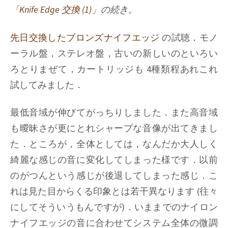
(3)
「
Knife Edge 交換 (1)
」の続き。
&
Connection
先日交換したブロンズナイフエッジ
の試聴．モノ
Plate
交
ーラル盤，ステレオ盤，古いの新しいのといろい
換
ろとりまぜて，カートリッジも 4種類程あれこれ
試してみました．
最低音域が伸びてがっちりしました．また高音域
も曖昧さが更にとれシャープな音像が出てきまし
た．ところが，全体としては，なんだか大人しく
綺麗な感じの音に変化してしまった様です．以前
のがつんという感じが後退してしまった感じ．こ
れは見た目からくる印象とは若干異なります (往々
にしてそういうもんですが)．いままでのナイロン
ナイフエッジの音に合わせてシステム全体の微調