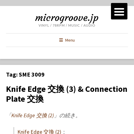
microgroove.jp
VINYL / 78RPM / MUSIC / AUDIO
Menu
Tag:
SME 3009
Knife Edge 交換 (3) & Connection
Plate 交換
「
Knife Edge 交換 (2)
」の続き。
Knife Edge 交換 (2)
：