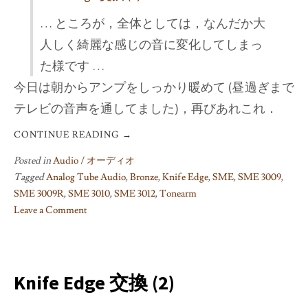
… ところが，全体としては，なんだか大
人しく綺麗な感じの音に変化してしまっ
た様です …
今日は朝からアンプをしっかり暖めて (昼過ぎまで
テレビの音声を通してました)，再びあれこれ．
CONTINUE READING
→
Posted in
Audio / オーディオ
Tagged
Analog Tube Audio
,
Bronze
,
Knife Edge
,
SME
,
SME 3009
,
SME 3009R
,
SME 3010
,
SME 3012
,
Tonearm
Leave a Comment
on
Knife
Edge
交
Knife Edge 交換 (2)
換