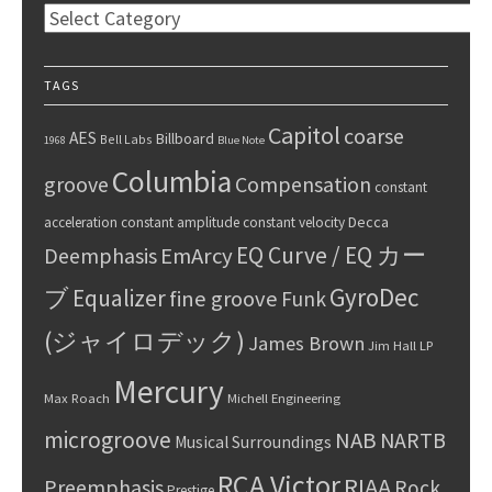
Categories
TAGS
Capitol
coarse
AES
Billboard
Bell Labs
1968
Blue Note
Columbia
groove
Compensation
constant
Decca
acceleration
constant amplitude
constant velocity
EQ Curve / EQ カー
Deemphasis
EmArcy
GyroDec
ブ
Equalizer
fine groove
Funk
(ジャイロデック)
James Brown
Jim Hall
LP
Mercury
Max Roach
Michell Engineering
microgroove
NAB
NARTB
Musical Surroundings
RCA Victor
RIAA
Preemphasis
Rock
Prestige