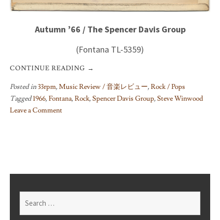
Autumn ’66 / The Spencer Davis Group
(Fontana TL-5359)
CONTINUE READING
→
Posted in
33rpm
,
Music Review / 音楽レビュー
,
Rock / Pops
Tagged
1966
,
Fontana
,
Rock
,
Spencer Davis Group
,
Steve Winwood
Leave a Comment
on
Autumn
’66
/
The
Spencer
Davis
Search
Group
for: