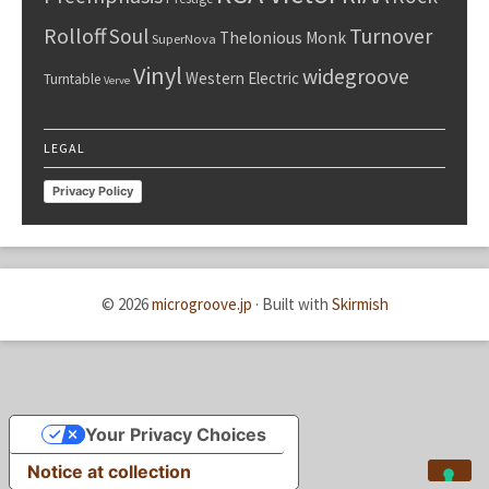
Rolloff
Turnover
Soul
Thelonious Monk
SuperNova
Vinyl
widegroove
Western Electric
Turntable
Verve
LEGAL
Privacy Policy
© 2026
microgroove.jp
·
Built with
Skirmish
Your Privacy Choices
Notice at collection