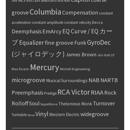
AES
Billboard
Bell Labs
1968
Blue Note
Columbia
groove
Compensation
constant
Decca
acceleration
constant amplitude
constant velocity
EQ Curve / EQ カー
Deemphasis
EmArcy
GyroDec
ブ
Equalizer
fine groove
Funk
(ジャイロデック)
James Brown
Jim Hall
LP
Mercury
Max Roach
Michell Engineering
microgroove
NAB
NARTB
Musical Surroundings
RCA Victor
RIAA
Preemphasis
Rock
Prestige
Rolloff
Turnover
Soul
Thelonious Monk
SuperNova
Vinyl
widegroove
Western Electric
Turntable
Verve