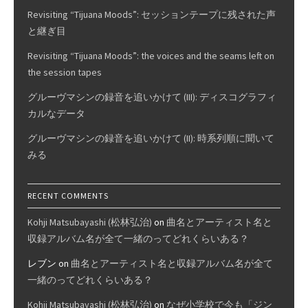
Revisiting “Tijuana Moods”: セッションテープに残された声
と継ぎ目
Revisiting “Tijuana Moods”: the voices and the seams left on
the session tapes
グルーヴマシンの録音を追いかけて (III): ディスコグラフィ
カルなデータ
グルーヴマシンの録音を追いかけて (II): 時系列順に聞いて
みる
RECENT COMMENTS
Kohji Matsubayashi (松林弘治)
on
曲名とアーティスト名と
収録アルバム名が全て一緒のってどれくらいある？
レブン
on
曲名とアーティスト名と収録アルバム名が全て
一緒のってどれくらいある？
Kohji Matsubayashi (松林弘治)
on
なぜ小学校で今も「ジン