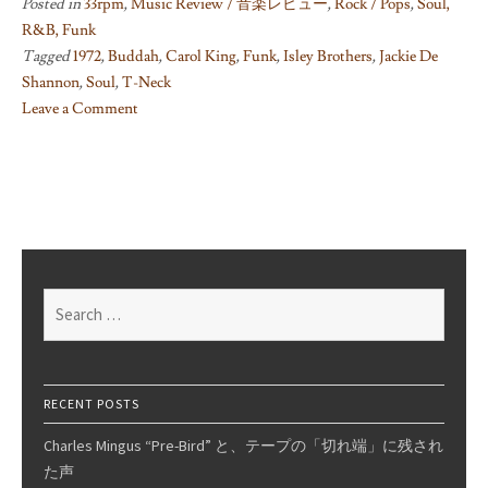
Posted in
33rpm
,
Music Review / 音楽レビュー
,
Rock / Pops
,
Soul,
R&B, Funk
Tagged
1972
,
Buddah
,
Carol King
,
Funk
,
Isley Brothers
,
Jackie De
Shannon
,
Soul
,
T-Neck
Leave a Comment
on
Brother,
Brother,
Brother
/
The
Isley
Search
Brothers
for:
RECENT POSTS
Charles Mingus “Pre-Bird” と、テープの「切れ端」に残され
た声