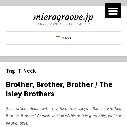
microgroove.jp
VINYL / 78RPM / MUSIC / AUDIO
Menu
Tag:
T-Neck
Brother, Brother, Brother / The
Isley Brothers
(this article deals with my favourite Isleys album, “Brother,
Brother, Brother”. English version of this article (probably) will not
be available.)