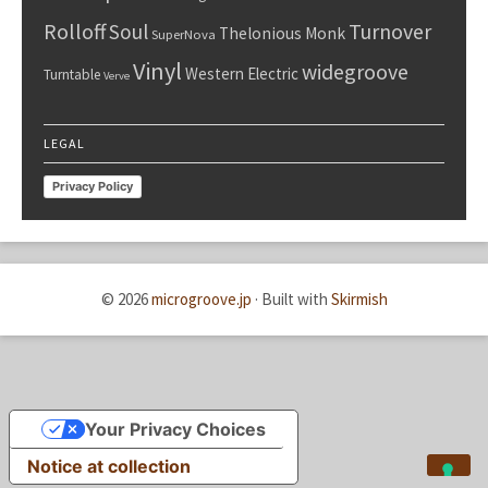
Rolloff
Turnover
Soul
Thelonious Monk
SuperNova
Vinyl
widegroove
Western Electric
Turntable
Verve
LEGAL
Privacy Policy
© 2026
microgroove.jp
·
Built with
Skirmish
Your Privacy Choices
Notice at collection