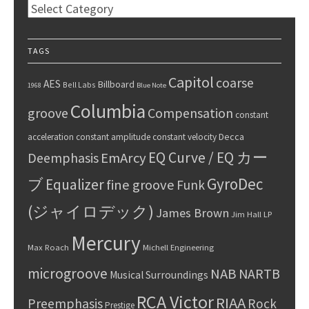
Categories
TAGS
Capitol
coarse
AES
Billboard
Bell Labs
1968
Blue Note
Columbia
groove
Compensation
constant
Decca
acceleration
constant amplitude
constant velocity
EQ Curve / EQ カー
Deemphasis
EmArcy
GyroDec
ブ
Equalizer
fine groove
Funk
(ジャイロデック)
James Brown
Jim Hall
LP
Mercury
Max Roach
Michell Engineering
microgroove
NAB
NARTB
Musical Surroundings
RCA Victor
RIAA
Preemphasis
Rock
Prestige