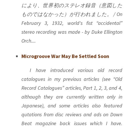
により、世界初のステレオ録音（意図した
ものではなかった）が行われました。 / On
February 3, 1932, world's fist “accidental”
stereo recording was made - by Duke Ellington
Orch....
Microgroove War May Be Settled Soon
I have introduced various old record
catalogues in my previous articles (see “Old
Record Catalogues” articles, Part 1, 2, 3, and 4,
although they are currently written only in
Japanese), and some articles also featured
qutations from disc reviews and ads on Down
Beat magazine back issues which I have.