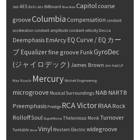
Capitol
coarse
AES
Billboard
Bell Labs
1968
Blue Note
Columbia
groove
Compensation
constant
Decca
acceleration
constant amplitude
constant velocity
EQ Curve / EQ カー
Deemphasis
EmArcy
GyroDec
ブ
Equalizer
fine groove
Funk
(ジャイロデック)
James Brown
Jim Hall
LP
Mercury
Max Roach
Michell Engineering
microgroove
NAB
NARTB
Musical Surroundings
RCA Victor
RIAA
Preemphasis
Rock
Prestige
Rolloff
Turnover
Soul
Thelonious Monk
SuperNova
Vinyl
widegroove
Western Electric
Turntable
Verve