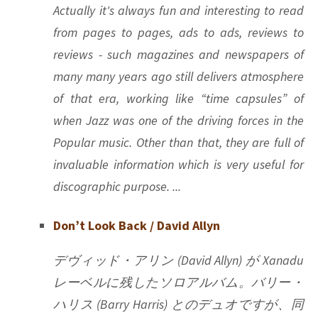
Actually it's always fun and interesting to read
from pages to pages, ads to ads, reviews to
reviews - such magazines and newspapers of
many many years ago still delivers atmosphere
of that era, working like “time capsules” of
when Jazz was one of the driving forces in the
Popular music. Other than that, they are full of
invaluable information which is very useful for
discographic purpose. ...
Don’t Look Back / David Allyn
デヴィッド・アリン (David Allyn) が Xanadu
レーベルに残したソロアルバム。バリー・
ハリス (Barry Harris) とのデュオですが、同