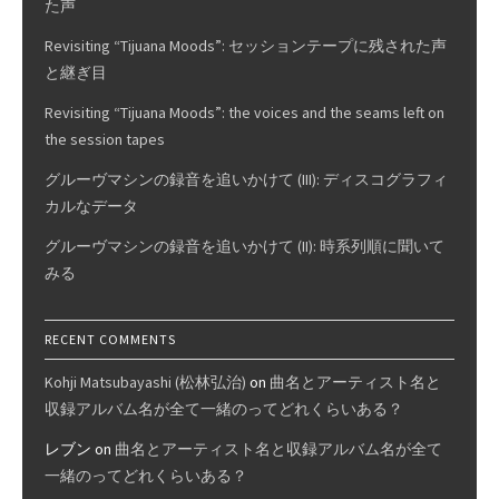
た声
Revisiting “Tijuana Moods”: セッションテープに残された声
と継ぎ目
Revisiting “Tijuana Moods”: the voices and the seams left on
the session tapes
グルーヴマシンの録音を追いかけて (III): ディスコグラフィ
カルなデータ
グルーヴマシンの録音を追いかけて (II): 時系列順に聞いて
みる
RECENT COMMENTS
Kohji Matsubayashi (松林弘治)
on
曲名とアーティスト名と
収録アルバム名が全て一緒のってどれくらいある？
レブン
on
曲名とアーティスト名と収録アルバム名が全て
一緒のってどれくらいある？