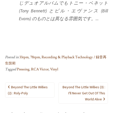
じデュオアルバムでもトニー・ベネット
(Tony Bennett) とビル・エヴァンス (Bill
Evans) のものとは異なる雰囲気です。...
Posted in
33rpm
,
78rpm
,
Recording & Playback Technology / 録音再
生技術
Tagged
Pressing
,
RCA Victor
,
Vinyl
Post
Beyond The Little Willies
Beyond The Little Willies (3) :
navigation
(2) : Roly-Poly
I'll Never Get Out Of This
World Alive