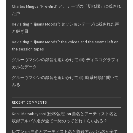
Charles Mingus “Pre-Bird” と、テープの「切れ端」に残され
い
た声
(1):
VINYL
Revisiting “Tijuana Moods”: セッションテープに残された声
ME,
と継ぎ目
PLEASE
Revisiting “Tijuana Moods”: the voices and the seams left on
the session tapes
グルーヴマシンの録音を追いかけて (III): ディスコグラフィ
カルなデータ
グルーヴマシンの録音を追いかけて (II): 時系列順に聞いて
みる
RECENT COMMENTS
Kohji Matsubayashi (松林弘治)
on
曲名とアーティスト名と
収録アルバム名が全て一緒のってどれくらいある？
レブン
on
曲名とアーティスト名と収録アルバム名が全て