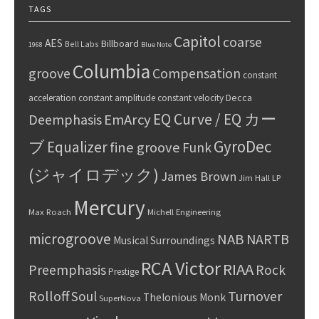
TAGS
Capitol
coarse
AES
Billboard
Bell Labs
1968
Blue Note
Columbia
groove
Compensation
constant
Decca
acceleration
constant amplitude
constant velocity
EQ Curve / EQ カー
Deemphasis
EmArcy
GyroDec
ブ
Equalizer
fine groove
Funk
(ジャイロデック)
James Brown
Jim Hall
LP
Mercury
Max Roach
Michell Engineering
microgroove
NAB
NARTB
Musical Surroundings
RCA Victor
RIAA
Preemphasis
Rock
Prestige
Rolloff
Turnover
Soul
Thelonious Monk
SuperNova