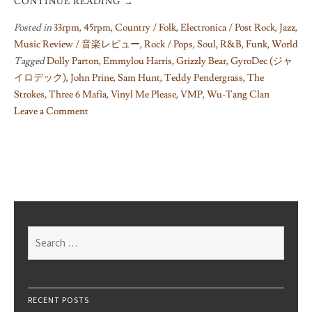
CONTINUE READING
→
Posted in
33rpm
,
45rpm
,
Country / Folk
,
Electronica / Post Rock
,
Jazz
,
Music Review / 音楽レビュー
,
Rock / Pops
,
Soul, R&B, Funk
,
World
Tagged
Dolly Parton
,
Emmylou Harris
,
Grizzly Bear
,
GyroDec (ジャ
イロデック)
,
John Prine
,
Sam Hunt
,
Teddy Pendergrass
,
The
Strokes
,
Three 6 Mafia
,
Vinyl Me Please
,
VMP
,
Wu-Tang Clan
Leave a Comment
on
レ
コ
ー
ド
サ
ブ
Search
ス
for:
ク
は
楽
RECENT POSTS
し