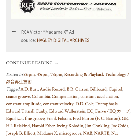
RCA Victor “Madame X” Ad
source:
HAGLEY DIGITAL ARCHIVES
CONTINUE READING
→
Posted in
33rpm
,
45rpm
,
78rpm
,
Recording & Playback Technology /
録音再生技術
Tagged
A.D. Burt
,
Audio Record
,
B.R. Carson
,
Billboard
,
Capitol
,
coarse groove
,
Columbia
,
Compensation
,
constant acceleration
,
constant amplitude
,
constant velocity
,
D.D. Cole
,
Deemphasis
,
Edward Tatnall Canby
,
Edward Wallerstein
,
EQ Curve / EQ カーブ
,
Equalizer
,
fine groove
,
Frank Folsom
,
Fred Barton (F. C. Barton)
,
GE
,
H.I. Reiskind
,
Harold Faber
,
Irving Kolodin
,
Jim Conkling
,
Joe Csida
,
Joseph B. Elliott
,
Madame X
,
microgroove
,
NAB
,
NARTB
,
Nat