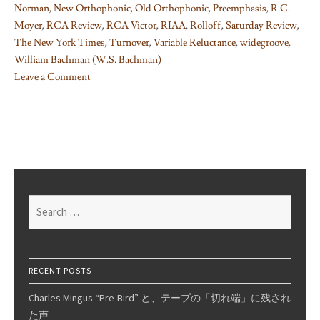
Norman
,
New Orthophonic
,
Old Orthophonic
,
Preemphasis
,
R.C.
Moyer
,
RCA Review
,
RCA Victor
,
RIAA
,
Rolloff
,
Saturday Review
,
The New York Times
,
Turnover
,
Variable Reluctance
,
widegroove
,
William Bachman (W.S. Bachman)
Leave a Comment
on
Things
I
learned
on
Phono
EQ
Search
curves,
for:
Pt.13
RECENT POSTS
Charles Mingus “Pre-Bird” と、テープの「切れ端」に残され
た声