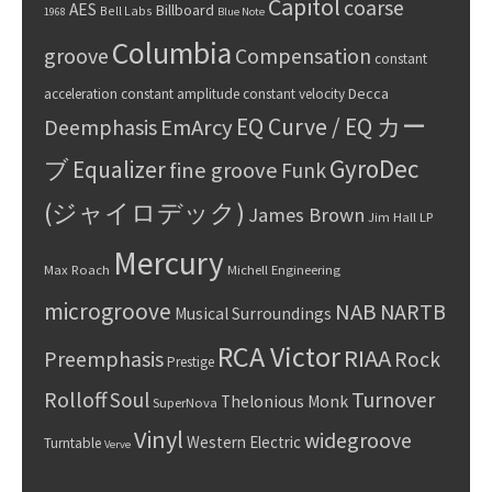
Capitol
coarse
AES
Billboard
Bell Labs
1968
Blue Note
Columbia
groove
Compensation
constant
Decca
acceleration
constant amplitude
constant velocity
EQ Curve / EQ カー
Deemphasis
EmArcy
GyroDec
ブ
Equalizer
fine groove
Funk
(ジャイロデック)
James Brown
Jim Hall
LP
Mercury
Max Roach
Michell Engineering
microgroove
NAB
NARTB
Musical Surroundings
RCA Victor
RIAA
Preemphasis
Rock
Prestige
Rolloff
Turnover
Soul
Thelonious Monk
SuperNova
Vinyl
widegroove
Western Electric
Turntable
Verve