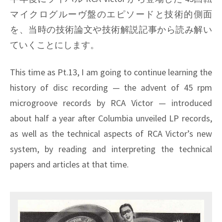
マイクログルーヴ盤のエピソードと技術的側面
を、当時の技術論文や技術解説記事から読み解い
ていくことにします。
This time as Pt.13, I am going to continue learning the
history of disc recording — the advent of 45 rpm
microgroove records by RCA Victor — introduced
about half a year after Columbia unveiled LP records,
as well as the technical aspects of RCA Victor’s new
system, by reading and interpreting the technical
papers and articles at that time.