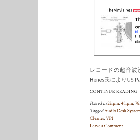
The Vinyl Press
10 p
Th
on
His
nks
レコードの超音波洗浄の
Henes氏によりUS 
CONTINUE READING
Posted in
33rpm
,
45rpm
,
78
Tagged
Audio Desk Syste
Cleaner
,
VPI
Leave a Comment
on