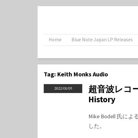
Home
Blue Note Japan LP Releases
Tag:
Keith Monks Audio
超音波レコード洗
2022/01/05
History
Mike Bodell
した。