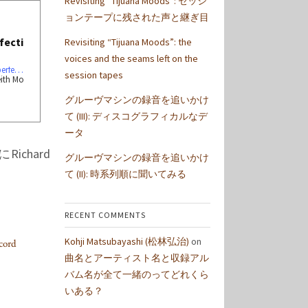
Revisiting “Tijuana Moods”: セッシ
ョンテープに残された声と継ぎ目
fecti
Revisiting “Tijuana Moods”: the
voices and the seams left on the
https://thevinylpress.com/the-curious-case-of-record-cleaning-in-the-quest-for-sonic-perfection/
session tapes
eith Mo
グルーヴマシンの録音を追いかけ
て (III): ディスコグラフィカルなデ
ータ
ichard
グルーヴマシンの録音を追いかけ
て (II): 時系列順に聞いてみる
RECENT COMMENTS
Kohji Matsubayashi (松林弘治)
on
cord
曲名とアーティスト名と収録アル
バム名が全て一緒のってどれくら
いある？