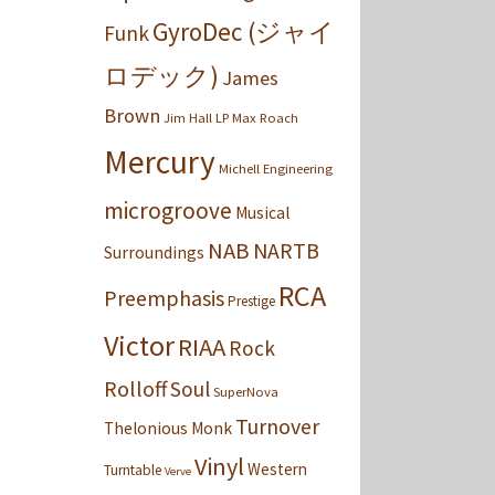
GyroDec (ジャイ
Funk
ロデック)
James
Brown
Jim Hall
LP
Max Roach
Mercury
Michell Engineering
microgroove
Musical
NAB
NARTB
Surroundings
RCA
Preemphasis
Prestige
Victor
RIAA
Rock
Rolloff
Soul
SuperNova
Turnover
Thelonious Monk
Vinyl
Western
Turntable
Verve