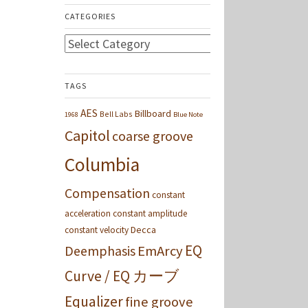
CATEGORIES
Categories
TAGS
AES
Billboard
Bell Labs
1968
Blue Note
Capitol
coarse groove
Columbia
Compensation
constant
acceleration
constant amplitude
Decca
constant velocity
EQ
Deemphasis
EmArcy
Curve / EQ カーブ
Equalizer
fine groove