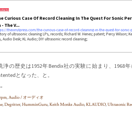
ockets
e Curious Case Of Record Cleaning In The Quest For Sonic Per
 - The V...
tory of ultrasonic cleaning LPs, records; Richard W. Henes; patent; Percy Wilson; K
, Audio Desk; KL Audio; DIY ultrasonic record cleaning;
歴史は1952年Bendix社の実験に始まり、1968年にR
Patentedとなった、と。
→
rpm
,
Audio / オーディオ
me
,
Degritter
,
HumminGuru
,
Keith Monks Audio
,
KLAUDIO
,
Ultrasonic Re