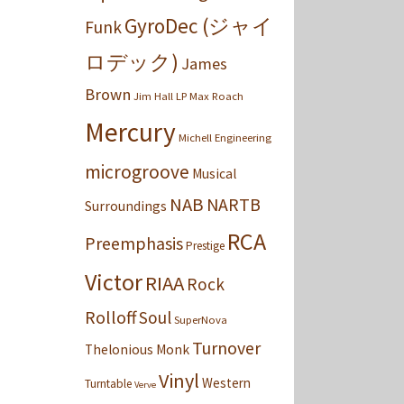
GyroDec (ジャイ
Funk
ロデック)
James
Brown
Jim Hall
LP
Max Roach
Mercury
Michell Engineering
microgroove
Musical
NAB
NARTB
Surroundings
RCA
Preemphasis
Prestige
Victor
RIAA
Rock
Rolloff
Soul
SuperNova
Turnover
Thelonious Monk
Vinyl
Western
Turntable
Verve