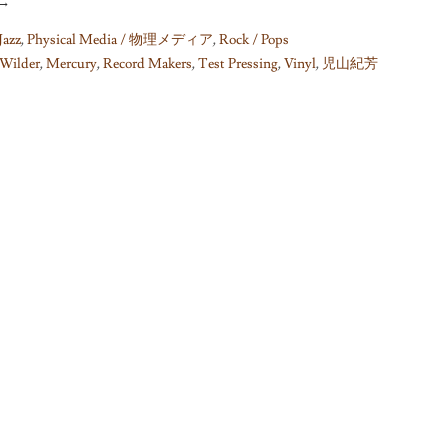
→
Jazz
,
Physical Media / 物理メディア
,
Rock / Pops
Wilder
,
Mercury
,
Record Makers
,
Test Pressing
,
Vinyl
,
児山紀芳