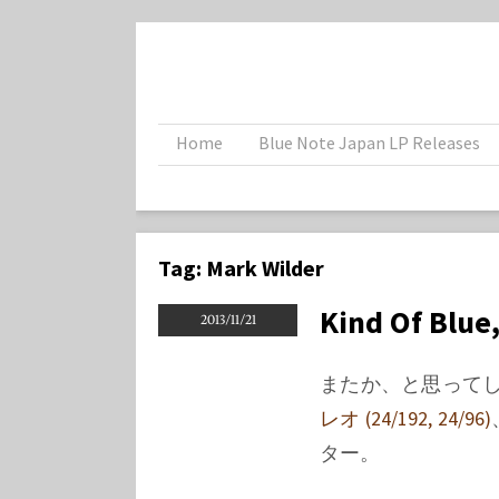
Home
Blue Note Japan LP Releases
Tag:
Mark Wilder
Kind Of Blue
2013/11/21
またか、と思ってし
レオ (24/192, 24/96)
ター。