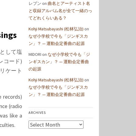
レブン
on
曲名とアーティスト名
と収録アルバム名が全て一緒のっ
てどれくらいある？
Kohji Matsubayashi (松林弘治)
on
sings
なぜ小学校で今も「ジンギスカ
ン」？ — 運動会定番曲の起源
として塩
MIDORI
on
なぜ小学校で今も「ジ
ルレコード)
ンギスカン」？ — 運動会定番曲
の起源
リケート
Kohji Matsubayashi (松林弘治)
on
なぜ小学校で今も「ジンギスカ
ン」？ — 運動会定番曲の起源
e records)
nce (radio
ARCHIVES
was like a
Archives
ulties.