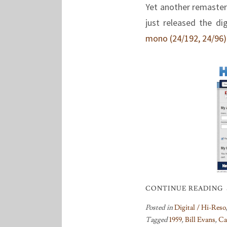
Yet another remaster?
just released the d
mono (24/192, 24/96)
CONTINUE READING
Posted in
Digital / Hi-Reso
Tagged
1959
,
Bill Evans
,
Ca