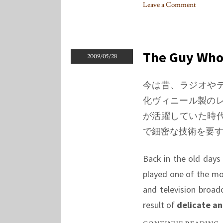
Leave a Comment
on
Kind
Of
Blue,
The Guy Who 
2009/05/28
Remastered,
Again
今は昔、ラジオや
化ヴィニール製のレコー
が活躍していた時
で細密な技術を要
Back in the old days
played one of the mos
and television broadc
result of
delicate an