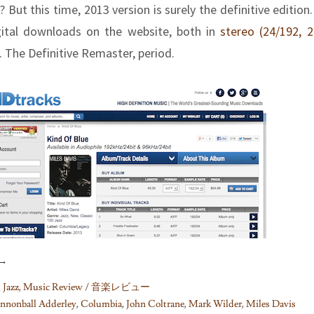
 But this time, 2013 version is surely the definitive edition
igital downloads on the website, both in
stereo (24/192, 2
. The Definitive Remaster, period.
→
,
Jazz
,
Music Review / 音楽レビュー
nnonball Adderley
,
Columbia
,
John Coltrane
,
Mark Wilder
,
Miles Davis