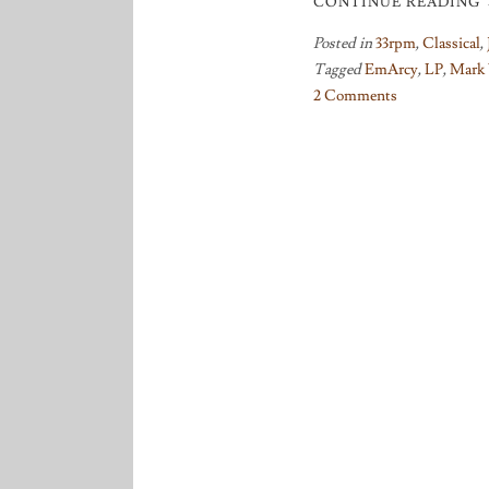
CONTINUE READING
Posted in
33rpm
,
Classical
,
Tagged
EmArcy
,
LP
,
Mark 
2 Comments
on
The
Guy
Who
Saved
Invaluable
EmArcy
Test
Pressings