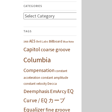
CATEGORIES
Categories
TAGS
AES
Billboard
Bell Labs
1968
Blue Note
Capitol
coarse groove
Columbia
Compensation
constant
acceleration
constant amplitude
Decca
constant velocity
EQ
Deemphasis
EmArcy
Curve / EQ カーブ
Equalizer
fine groove