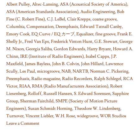
Albert Pulley
,
Altec-Lansing
,
ASA (Acoustical Society of America)
,
ASA (American Standards Association)
,
Audio Engineering
,
Bob
Fine (C. Robert Fine)
,
C.J. LeBel
,
Clair Krepps
,
coarse groove
,
Columbia
,
Compensation
,
Deemphasis
,
Edward Tatnall Canby
,
Emory Cook
,
EQ Curve / EQ カーブ
,
Equalizer
,
fine groove
,
Frank E.
Shelly Jr.
,
Fred Van Eps
,
Frederick Vinton Hunt
,
G.E. Stewart
,
George
M. Nixon
,
Georgia Saliba
,
Gordon Edwards
,
Harry Bryant
,
Howard A.
Chinn
,
IRE (Institute of Radio Engineers)
,
Isabel Capps
,
J.P.
Maxfield
,
James Bayless
,
John B. Colvin
,
John Hillard
,
Lawrence
Scully
,
Les Paul
,
microgroove
,
NAB
,
NARTB
,
Norman C. Pickering
,
Preemphasis
,
Radio magazine
,
Radio Recorders
,
Ralph Schlegel
,
RCA
Victor
,
RIAA
,
RMA (Radio Manufacturers Association)
,
Robert
Liesenberg
,
Rolloff
,
Russell Hansen
,
S. Edward Sorensen
,
Sapphire
Group
,
Sherman Fairchild
,
SMPE (Society of Motion Picture
Engineers)
,
Susan Schmidt Horning
,
Theodore W. Lindenberg
,
Turnover
,
Vincent Liebler
,
W.H. Rose
,
widegroove
,
WOR Studios
Leave a Comment
on
Things