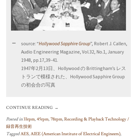
source: “
Hollywood Sapphire Group
”, Robert J. Callen,
Audio Engineering Magazine, Vol.32, No.1, January
1948, pp.17,39-41.
1947年2月13日、Hollywood の Brittingham’s レス
トランで模様された、Hollywood Sapphire Group
の初会合の写真
CONTINUE READING
→
Posted in
33rpm
,
45rpm
,
78rpm
,
Recording & Playback Technology /
録音再生技術
Tagged
AES
,
AIEE (American Institute of Electrical Engineers)
,