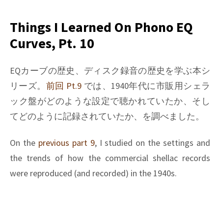
I
learned
Things I Learned On Phono EQ
on
Curves, Pt. 10
Phono
EQ
curves,
EQカーブの歴史、ディスク録音の歴史を学ぶ本シ
Pt.
リーズ。
前回 Pt.9
では、1940年代に市販用シェラ
16
ック盤がどのような設定で聴かれていたか、そし
てどのように記録されていたか、を調べました。
On the
previous part 9
, I studied on the settings and
the trends of how the commercial shellac records
were reproduced (and recorded) in the 1940s.