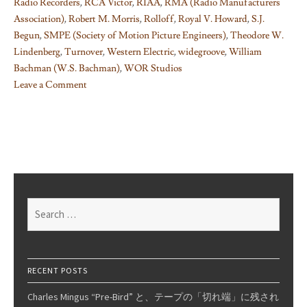
Radio Recorders
,
RCA Victor
,
RIAA
,
RMA (Radio Manufacturers
Association)
,
Robert M. Morris
,
Rolloff
,
Royal V. Howard
,
S.J.
Begun
,
SMPE (Society of Motion Picture Engineers)
,
Theodore W.
Lindenberg
,
Turnover
,
Western Electric
,
widegroove
,
William
Bachman (W.S. Bachman)
,
WOR Studios
Leave a Comment
on
Things
I
learned
on
Phono
EQ
Search
curves,
for:
Pt.
10
RECENT POSTS
Charles Mingus “Pre-Bird” と、テープの「切れ端」に残され