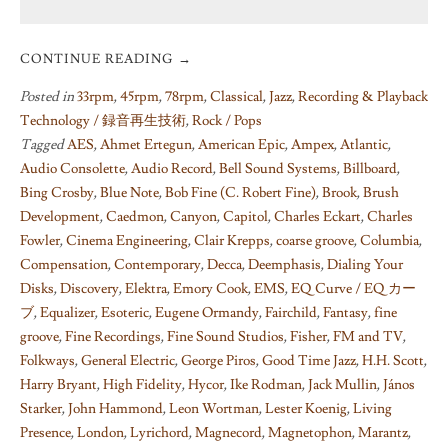
CONTINUE READING
→
Posted in
33rpm
,
45rpm
,
78rpm
,
Classical
,
Jazz
,
Recording & Playback
Technology / 録音再生技術
,
Rock / Pops
Tagged
AES
,
Ahmet Ertegun
,
American Epic
,
Ampex
,
Atlantic
,
Audio Consolette
,
Audio Record
,
Bell Sound Systems
,
Billboard
,
Bing Crosby
,
Blue Note
,
Bob Fine (C. Robert Fine)
,
Brook
,
Brush
Development
,
Caedmon
,
Canyon
,
Capitol
,
Charles Eckart
,
Charles
Fowler
,
Cinema Engineering
,
Clair Krepps
,
coarse groove
,
Columbia
,
Compensation
,
Contemporary
,
Decca
,
Deemphasis
,
Dialing Your
Disks
,
Discovery
,
Elektra
,
Emory Cook
,
EMS
,
EQ Curve / EQ カー
ブ
,
Equalizer
,
Esoteric
,
Eugene Ormandy
,
Fairchild
,
Fantasy
,
fine
groove
,
Fine Recordings
,
Fine Sound Studios
,
Fisher
,
FM and TV
,
Folkways
,
General Electric
,
George Piros
,
Good Time Jazz
,
H.H. Scott
,
Harry Bryant
,
High Fidelity
,
Hycor
,
Ike Rodman
,
Jack Mullin
,
János
Starker
,
John Hammond
,
Leon Wortman
,
Lester Koenig
,
Living
Presence
,
London
,
Lyrichord
,
Magnecord
,
Magnetophon
,
Marantz
,