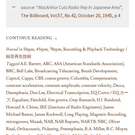
source: “
MacArthur Cuts Radio Rep In Japanese Area
”,
The Billboard, Vol.57, No.42, October 20, 1945, p.4
CONTINUE READING
→
Posted in
33rpm
,
45rpm
,
78rpm
,
Recording & Playback Technology /
録音再生技術
Tagged
A.E. Barrett
,
ABC
,
ASA (American Standards Association)
,
BBC
,
Bell Labs
,
Broadcasting Telecasting
,
Brush Development
,
Capitol
,
Capps
,
CBS
,
coarse groove
,
Columbia
,
Compensation
,
constant acceleration
,
constant amplitude
,
constant velocity
,
Decca
,
Deemphasis
,
Don Lee
,
Electrical Transcription
,
EQ Curve / EQ カー
ブ
,
Equalizer
,
Fairchild
,
fine groove
,
Gray Research
,
H.I. Reiskind
,
Howard A. Chinn
,
IRE (Institute of Radio Engineers)
,
James
Michael Baxter
,
James Rockwell
,
Long Playing
,
Magnetic Recording
,
microgroove
,
Muzak
,
NAB
,
NAB Reports
,
NARTB
,
NBC
,
Oliver
Read
,
Orthacoustic
,
Pickering
,
Preemphasis
,
R.A. Miller
,
R.C. Moyer
,