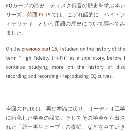
curves,
EQカーブの歴史、ディスク録音の歴史を学ぶ本シ
Pt.
リーズ。
前回 Pt.15
では、こぼれ話的に「ハイ・フ
17
ィデリティ」という用語の歴史について調べてみ
ました。
On the
previous part 15
, I studied on the history of the
term “High Fidelity (Hi-Fi)” as a side story, before I
continue studying more on the history of disc
recording and recording / reproducing EQ curves.
今回の Pt.16 は、再び本論に戻り、オーディオ工学
に特化した学会の設立、そしてその学会から出さ
れた「統一再生カーブ」の提唱、などをみていき