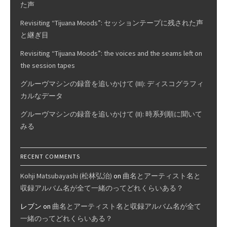
た声
Revisiting “Tijuana Moods”: セッションテープに残された声
と継ぎ目
Revisiting “Tijuana Moods”: the voices and the seams left on
the session tapes
グルーヴマシンの録音を追いかけて (III): ディスコグラフィ
カルなデータ
グルーヴマシンの録音を追いかけて (II): 時系列順に聞いて
みる
RECENT COMMENTS
Kohji Matsubayashi (松林弘治)
on
曲名とアーティスト名と
収録アルバム名が全て一緒のってどれくらいある？
レブン
on
曲名とアーティスト名と収録アルバム名が全て
一緒のってどれくらいある？