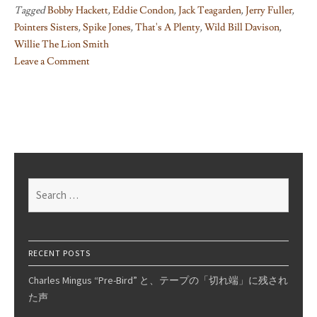
Tagged
Bobby Hackett
,
Eddie Condon
,
Jack Teagarden
,
Jerry Fuller
,
Pointers Sisters
,
Spike Jones
,
That's A Plenty
,
Wild Bill Davison
,
Willie The Lion Smith
Leave a Comment
on
That’s
A
Plenty!
(Part
2)
Search
for:
RECENT POSTS
Charles Mingus “Pre-Bird” と、テープの「切れ端」に残され
た声