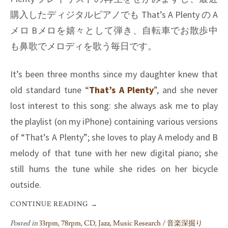
購入したディジタルピアノでも
That’s A Plenty
の A
メロ Bメロを嬉々として弾き、自転車でお散歩中
も鼻歌でメロディを歌う毎日です。
It’s been three months since my daughter knew that
old standard tune “
That’s A Plenty
”, and she never
lost interest to this song: she always ask me to play
the playlist (on my iPhone) containing various versions
of “That’s A Plenty”; she loves to play A melody and B
melody of that tune with her new digital piano; she
still hums the tune while she rides on her bicycle
outside.
CONTINUE READING
→
Posted in
33rpm
,
78rpm
,
CD
,
Jazz
,
Music Research / 音楽深掘り