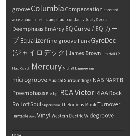
Columbia
groove
Compensation
constant
Decca
acceleration
constant amplitude
constant velocity
EQ Curve / EQ カー
Deemphasis
EmArcy
GyroDec
ブ
Equalizer
fine groove
Funk
(ジャイロデック)
James Brown
Jim Hall
LP
Mercury
Max Roach
Michell Engineering
microgroove
NAB
NARTB
Musical Surroundings
RCA Victor
RIAA
Preemphasis
Rock
Prestige
Rolloff
Turnover
Soul
Thelonious Monk
SuperNova
Vinyl
widegroove
Western Electric
Turntable
Verve
LEGAL