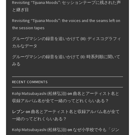
Revisiting “Tijuana Moods”: セッションテープに残された声
と継ぎ目
Revisiting “Tijuana Moods”: the voices and the seams left on
the session tapes
グルーヴマシンの録音を追いかけて (III): ディスコグラフィ
カルなデータ
グルーヴマシンの録音を追いかけて (II): 時系列順に聞いて
みる
RECENT COMMENTS
Kohji Matsubayashi (松林弘治)
on
曲名とアーティスト名と
収録アルバム名が全て一緒のってどれくらいある？
レブン
on
曲名とアーティスト名と収録アルバム名が全て
一緒のってどれくらいある？
Kohji Matsubayashi (松林弘治)
on
なぜ小学校で今も「ジン