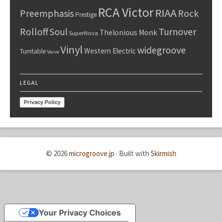
RCA Victor
RIAA
Preemphasis
Rock
Prestige
Rolloff
Turnover
Soul
Thelonious Monk
SuperNova
Vinyl
widegroove
Western Electric
Turntable
Verve
LEGAL
Privacy Policy
© 2026
microgroove.jp
·
Built with
Skirmish
Your Privacy Choices