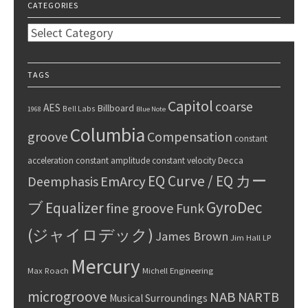
CATEGORIES
Categories
TAGS
Capitol
coarse
AES
Billboard
Bell Labs
1968
Blue Note
Columbia
groove
Compensation
constant
Decca
acceleration
constant amplitude
constant velocity
EQ Curve / EQ カー
Deemphasis
EmArcy
GyroDec
ブ
Equalizer
fine groove
Funk
(ジャイロデック)
James Brown
Jim Hall
LP
Mercury
Max Roach
Michell Engineering
microgroove
NAB
NARTB
Musical Surroundings