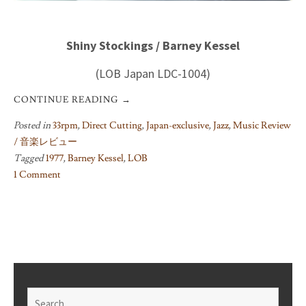
Shiny Stockings / Barney Kessel
(LOB Japan LDC-1004)
CONTINUE READING
→
Posted in
33rpm
,
Direct Cutting
,
Japan-exclusive
,
Jazz
,
Music Review
/ 音楽レビュー
Tagged
1977
,
Barney Kessel
,
LOB
1 Comment
on
Shiny
Stockings
/
Barney
Kessel
Search