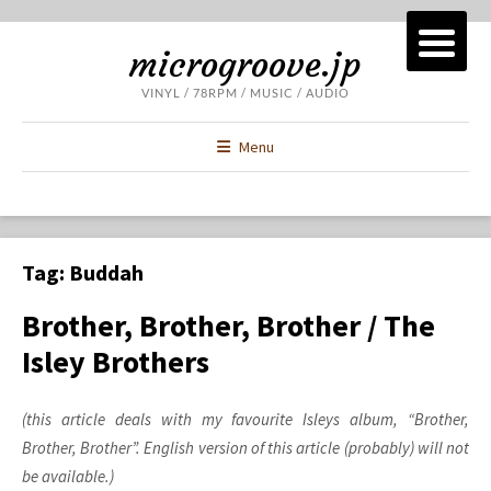
microgroove.jp
VINYL / 78RPM / MUSIC / AUDIO
Menu
Tag:
Buddah
Brother, Brother, Brother / The
Isley Brothers
(this article deals with my favourite Isleys album, “Brother,
Brother, Brother”. English version of this article (probably) will not
be available.)