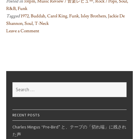
Posted in
33rpm
,
Music Review / 音楽レビュー
,
Rock / Pops
,
Soul,
R&B, Funk
Tagged
1972
,
Buddah
,
Carol King
,
Funk
,
Isley Brothers
,
Jackie De
Shannon
,
Soul
,
T-Neck
Leave a Comment
on
Brother,
Brother,
Brother
/
The
Isley
Search
Brothers
for:
RECENT POSTS
Charles Mingus “Pre-Bird” と、テープの「切れ端」に残され
た声