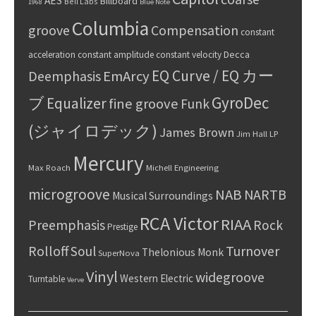
AES
Billboard
Bell Labs
1968
Blue Note
Columbia
groove
Compensation
constant
Decca
acceleration
constant amplitude
constant velocity
EQ Curve / EQ カー
Deemphasis
EmArcy
GyroDec
ブ
Equalizer
fine groove
Funk
(ジャイロデック)
James Brown
Jim Hall
LP
Mercury
Max Roach
Michell Engineering
microgroove
NAB
NARTB
Musical Surroundings
RCA Victor
RIAA
Preemphasis
Rock
Prestige
Rolloff
Turnover
Soul
Thelonious Monk
SuperNova
Vinyl
widegroove
Western Electric
Turntable
Verve