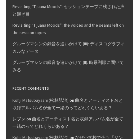
Revisiting “Tijuana Moods”: セッションテープに残された声
と継ぎ目
Revisiting “Tijuana Moods”: the voices and the seams left on
the session tapes
グルーヴマシンの録音を追いかけて (III): ディスコグラフィ
カルなデータ
グルーヴマシンの録音を追いかけて (II): 時系列順に聞いて
みる
RECENT COMMENTS
Kohji Matsubayashi (松林弘治)
on
曲名とアーティスト名と
収録アルバム名が全て一緒のってどれくらいある？
レブン
on
曲名とアーティスト名と収録アルバム名が全て
一緒のってどれくらいある？
Kohji Matsubayashi (松林弘治)
on
なぜ小学校で今も「ジン