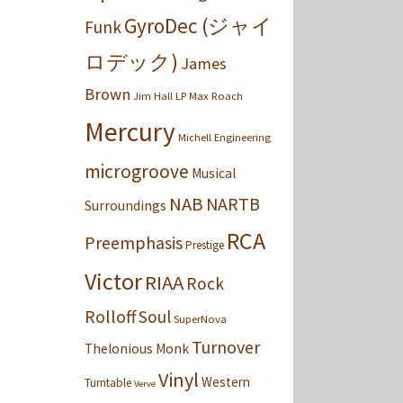
GyroDec (ジャイ
Funk
ロデック)
James
Brown
Jim Hall
LP
Max Roach
Mercury
Michell Engineering
microgroove
Musical
NAB
NARTB
Surroundings
RCA
Preemphasis
Prestige
Victor
RIAA
Rock
Rolloff
Soul
SuperNova
Turnover
Thelonious Monk
Vinyl
Western
Turntable
Verve