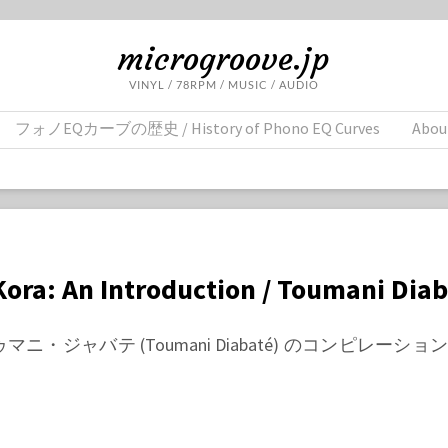
microgroove.jp
VINYL / 78RPM / MUSIC / AUDIO
フォノEQカーブの歴史 / History of Phono EQ Curves
Abou
Kora: An Introduction / Toumani Dia
・ジャバテ (Toumani Diabaté) のコンピレーション