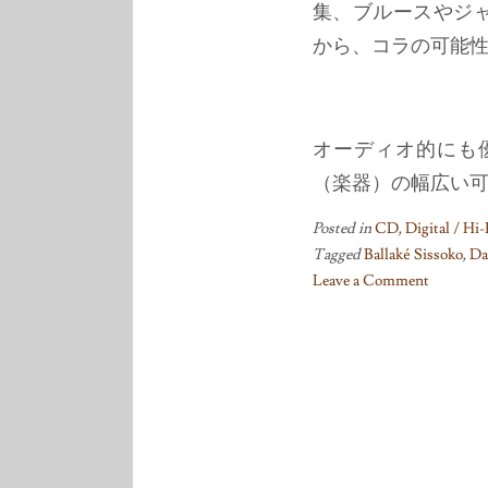
集、ブルースやジ
から、コラの可能
オーディオ的にも
（楽器）の幅広い
Posted in
CD
,
Digital / Hi
Tagged
Ballaké Sissoko
,
Da
Leave a Comment
on
King
of
the
Kora:
An
Introduction