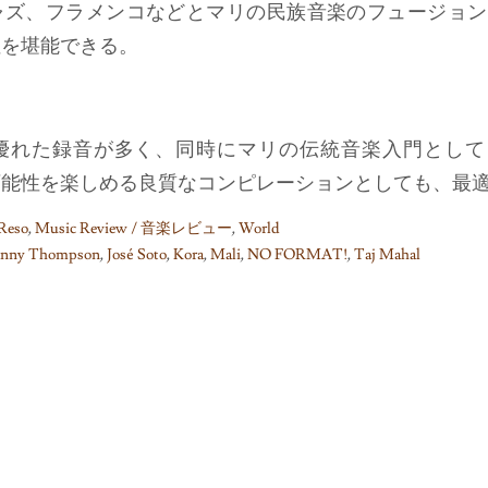
ャズ、フラメンコなどとマリの民族音楽のフュージョン
性を堪能できる。
優れた録音が多く、同時にマリの伝統音楽入門として
可能性を楽しめる良質なコンピレーションとしても、最
-Reso
,
Music Review / 音楽レビュー
,
World
nny Thompson
,
José Soto
,
Kora
,
Mali
,
NO FORMAT!
,
Taj Mahal