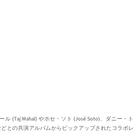
(Taj Mahal) やホセ・ソト (José Soto)、ダニー
mpson) などとの共演アルバムからピックアップされたコラボ