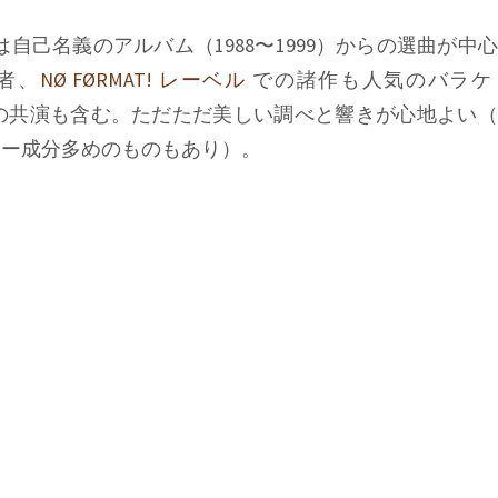
目は自己名義のアルバム（1988〜1999）からの選曲が中
者、
NØ FØRMAT! レーベル
での諸作も人気のバラケ
ssoko) との共演も含む。ただただ美しい調べと響きが心地よ
コー成分多めのものもあり）。