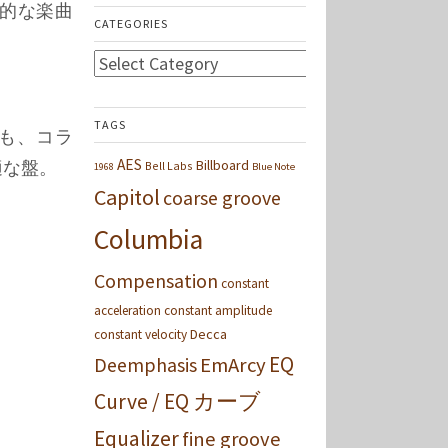
的な楽曲
CATEGORIES
Categories
TAGS
も、コラ
AES
適な盤。
Billboard
Bell Labs
1968
Blue Note
Capitol
coarse groove
Columbia
Compensation
constant
acceleration
constant amplitude
Decca
constant velocity
EQ
Deemphasis
EmArcy
Curve / EQ カーブ
Equalizer
fine groove