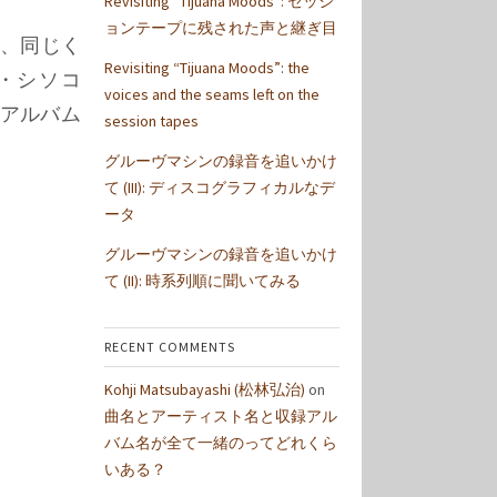
Revisiting “Tijuana Moods”: セッシ
ョンテープに残された声と継ぎ目
心、同じく
Revisiting “Tijuana Moods”: the
・シソコ
voices and the seams left on the
い（アルバム
session tapes
グルーヴマシンの録音を追いかけ
て (III): ディスコグラフィカルなデ
ータ
グルーヴマシンの録音を追いかけ
て (II): 時系列順に聞いてみる
RECENT COMMENTS
Kohji Matsubayashi (松林弘治)
on
曲名とアーティスト名と収録アル
バム名が全て一緒のってどれくら
いある？