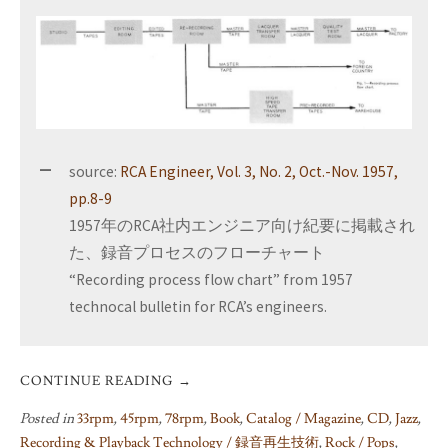
source:
RCA Engineer, Vol. 3, No. 2, Oct.-Nov. 1957,
pp.8-9
1957年のRCA社内エンジニア向け紀要に掲載され
た、録音プロセスのフローチャート
“Recording process flow chart” from 1957
technocal bulletin for RCA’s engineers.
CONTINUE READING
→
Posted in
33rpm
,
45rpm
,
78rpm
,
Book
,
Catalog / Magazine
,
CD
,
Jazz
,
Recording & Playback Technology / 録音再生技術
,
Rock / Pops
,