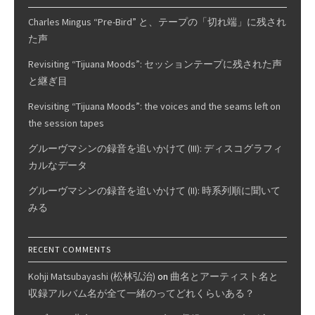
Charles Mingus “Pre-Bird” と、テープの「切れ端」に残され
た声
Revisiting “Tijuana Moods”: セッションテープに残された声
と継ぎ目
Revisiting “Tijuana Moods”: the voices and the seams left on
the session tapes
グルーヴマシンの録音を追いかけて (III): ディスコグラフィ
カルなデータ
グルーヴマシンの録音を追いかけて (II): 時系列順に聞いて
みる
RECENT COMMENTS
Kohji Matsubayashi (松林弘治)
on
曲名とアーティスト名と
収録アルバム名が全て一緒のってどれくらいある？