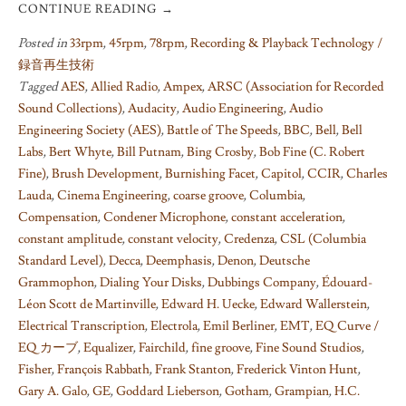
CONTINUE READING
→
Posted in
33rpm
,
45rpm
,
78rpm
,
Recording & Playback Technology /
録音再生技術
Tagged
AES
,
Allied Radio
,
Ampex
,
ARSC (Association for Recorded
Sound Collections)
,
Audacity
,
Audio Engineering
,
Audio
Engineering Society (AES)
,
Battle of The Speeds
,
BBC
,
Bell
,
Bell
Labs
,
Bert Whyte
,
Bill Putnam
,
Bing Crosby
,
Bob Fine (C. Robert
Fine)
,
Brush Development
,
Burnishing Facet
,
Capitol
,
CCIR
,
Charles
Lauda
,
Cinema Engineering
,
coarse groove
,
Columbia
,
Compensation
,
Condener Microphone
,
constant acceleration
,
constant amplitude
,
constant velocity
,
Credenza
,
CSL (Columbia
Standard Level)
,
Decca
,
Deemphasis
,
Denon
,
Deutsche
Grammophon
,
Dialing Your Disks
,
Dubbings Company
,
Édouard-
Léon Scott de Martinville
,
Edward H. Uecke
,
Edward Wallerstein
,
Electrical Transcription
,
Electrola
,
Emil Berliner
,
EMT
,
EQ Curve /
EQ カーブ
,
Equalizer
,
Fairchild
,
fine groove
,
Fine Sound Studios
,
Fisher
,
François Rabbath
,
Frank Stanton
,
Frederick Vinton Hunt
,
Gary A. Galo
,
GE
,
Goddard Lieberson
,
Gotham
,
Grampian
,
H.C.