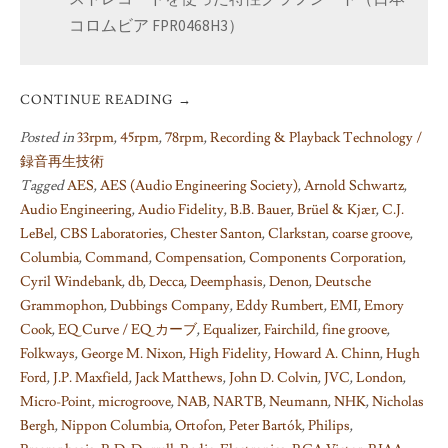
コロムビア FPR0468H3）
CONTINUE READING
→
Posted in
33rpm
,
45rpm
,
78rpm
,
Recording & Playback Technology /
録音再生技術
Tagged
AES
,
AES (Audio Engineering Society)
,
Arnold Schwartz
,
Audio Engineering
,
Audio Fidelity
,
B.B. Bauer
,
Brüel & Kjær
,
C.J.
LeBel
,
CBS Laboratories
,
Chester Santon
,
Clarkstan
,
coarse groove
,
Columbia
,
Command
,
Compensation
,
Components Corporation
,
Cyril Windebank
,
db
,
Decca
,
Deemphasis
,
Denon
,
Deutsche
Grammophon
,
Dubbings Company
,
Eddy Rumbert
,
EMI
,
Emory
Cook
,
EQ Curve / EQ カーブ
,
Equalizer
,
Fairchild
,
fine groove
,
Folkways
,
George M. Nixon
,
High Fidelity
,
Howard A. Chinn
,
Hugh
Ford
,
J.P. Maxfield
,
Jack Matthews
,
John D. Colvin
,
JVC
,
London
,
Micro-Point
,
microgroove
,
NAB
,
NARTB
,
Neumann
,
NHK
,
Nicholas
Bergh
,
Nippon Columbia
,
Ortofon
,
Peter Bartók
,
Philips
,