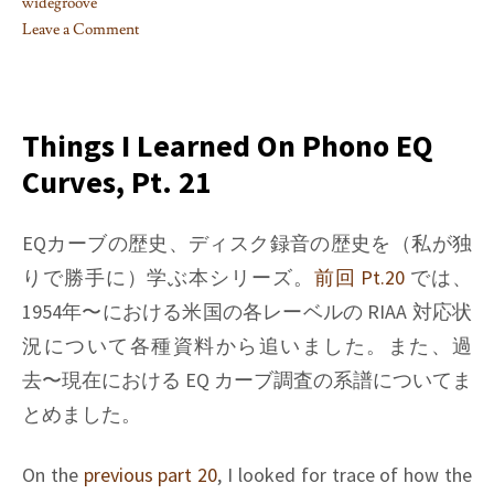
widegroove
Leave a Comment
on
Things
I
learned
Things I Learned On Phono EQ
on
Curves, Pt. 21
Phono
EQ
curves,
EQカーブの歴史、ディスク録音の歴史を（私が独
Pt.
りで勝手に）学ぶ本シリーズ。
前回 Pt.20
では、
24
1954年〜における米国の各レーベルの RIAA 対応状
況について各種資料から追いました。また、過
去〜現在における EQ カーブ調査の系譜についてま
とめました。
On the
previous part 20
, I looked for trace of how the