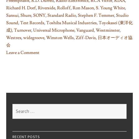
Preemphasis
,
R.D. Durrell
,
Radio-Electronics
,
RCA Victor
,
RIAA
,
Richard H. Dorf
,
Riverside
,
Rolloff
,
Ron Mason
,
S. Young White
,
Sansui
,
Shure
,
SONY
,
Standard Radio
,
Stephen F. Temmer
,
Studio
Sound
,
Test Records
,
Toshiba Musical Industries
,
Toyokasei (東洋化
成)
,
Turnover
,
Universal Microphone
,
Vanguard
,
Westminster
,
Westrex
,
widegroove
,
Winston Wells
,
Ziff-Davis
,
日本オーディオ協
会
Leave a Comment
on
Things
I
learned
on
Phono
EQ
Search
curves,
for:
Pt.
21
RECENT POSTS