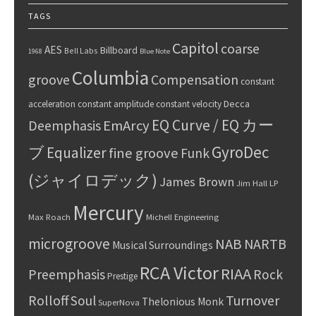
TAGS
Capitol
coarse
AES
Billboard
Bell Labs
1968
Blue Note
Columbia
groove
Compensation
constant
Decca
acceleration
constant amplitude
constant velocity
EQ Curve / EQ カー
Deemphasis
EmArcy
GyroDec
ブ
Equalizer
fine groove
Funk
(ジャイロデック)
James Brown
Jim Hall
LP
Mercury
Max Roach
Michell Engineering
microgroove
NAB
NARTB
Musical Surroundings
RCA Victor
RIAA
Preemphasis
Rock
Prestige
Rolloff
Turnover
Soul
Thelonious Monk
SuperNova