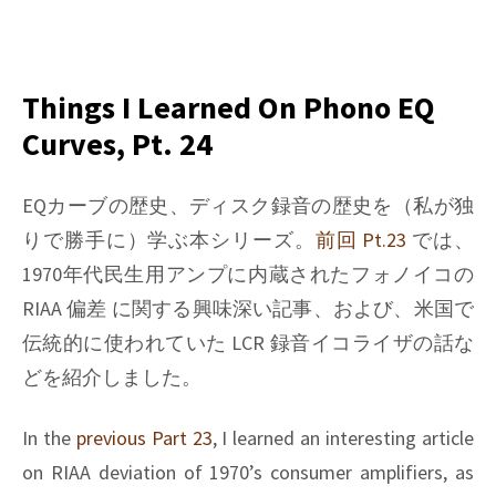
on
Things
I
learned
Things I Learned On Phono EQ
on
Curves, Pt. 24
Phono
EQ
curves,
EQカーブの歴史、ディスク録音の歴史を（私が独
Pt.
りで勝手に）学ぶ本シリーズ。
前回 Pt.23
では、
25
1970年代民生用アンプに内蔵されたフォノイコの
RIAA 偏差 に関する興味深い記事、および、米国で
伝統的に使われていた LCR 録音イコライザの話な
どを紹介しました。
In the
previous Part 23
, I learned an interesting article
on RIAA deviation of 1970’s consumer amplifiers, as