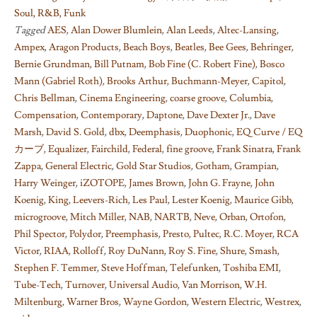
Soul, R&B, Funk
Tagged
AES
,
Alan Dower Blumlein
,
Alan Leeds
,
Altec-Lansing
,
Ampex
,
Aragon Products
,
Beach Boys
,
Beatles
,
Bee Gees
,
Behringer
,
Bernie Grundman
,
Bill Putnam
,
Bob Fine (C. Robert Fine)
,
Bosco
Mann (Gabriel Roth)
,
Brooks Arthur
,
Buchmann-Meyer
,
Capitol
,
Chris Bellman
,
Cinema Engineering
,
coarse groove
,
Columbia
,
Compensation
,
Contemporary
,
Daptone
,
Dave Dexter Jr.
,
Dave
Marsh
,
David S. Gold
,
dbx
,
Deemphasis
,
Duophonic
,
EQ Curve / EQ
カーブ
,
Equalizer
,
Fairchild
,
Federal
,
fine groove
,
Frank Sinatra
,
Frank
Zappa
,
General Electric
,
Gold Star Studios
,
Gotham
,
Grampian
,
Harry Weinger
,
iZOTOPE
,
James Brown
,
John G. Frayne
,
John
Koenig
,
King
,
Leevers-Rich
,
Les Paul
,
Lester Koenig
,
Maurice Gibb
,
microgroove
,
Mitch Miller
,
NAB
,
NARTB
,
Neve
,
Orban
,
Ortofon
,
Phil Spector
,
Polydor
,
Preemphasis
,
Presto
,
Pultec
,
R.C. Moyer
,
RCA
Victor
,
RIAA
,
Rolloff
,
Roy DuNann
,
Roy S. Fine
,
Shure
,
Smash
,
Stephen F. Temmer
,
Steve Hoffman
,
Telefunken
,
Toshiba EMI
,
Tube-Tech
,
Turnover
,
Universal Audio
,
Van Morrison
,
W.H.
Miltenburg
,
Warner Bros
,
Wayne Gordon
,
Western Electric
,
Westrex
,