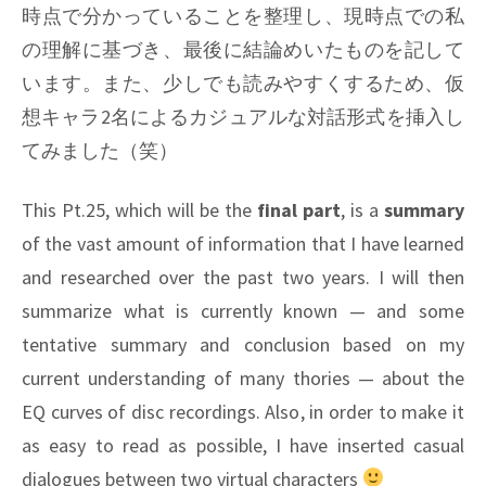
時点で分かっていることを整理し、現時点での私
の理解に基づき、最後に結論めいたものを記して
います。また、少しでも読みやすくするため、仮
想キャラ2名によるカジュアルな対話形式を挿入し
てみました（笑）
This Pt.25, which will be the
final part
, is a
summary
of the vast amount of information that I have learned
and researched over the past two years. I will then
summarize what is currently known — and some
tentative summary and conclusion based on my
current understanding of many thories — about the
EQ curves of disc recordings. Also, in order to make it
as easy to read as possible, I have inserted casual
dialogues between two virtual characters