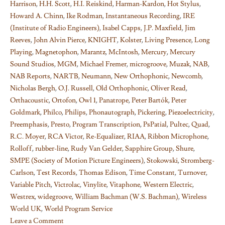
Harrison
,
H.H. Scott
,
H.I. Reiskind
,
Harman-Kardon
,
Hot Stylus
,
Howard A. Chinn
,
Ike Rodman
,
Instantaneous Recording
,
IRE
(Institute of Radio Engineers)
,
Isabel Capps
,
J.P. Maxfield
,
Jim
Reeves
,
John Alvin Pierce
,
KNIGHT
,
Kolster
,
Living Presence
,
Long
Playing
,
Magnetophon
,
Marantz
,
McIntosh
,
Mercury
,
Mercury
Sound Studios
,
MGM
,
Michael Fremer
,
microgroove
,
Muzak
,
NAB
,
NAB Reports
,
NARTB
,
Neumann
,
New Orthophonic
,
Newcomb
,
Nicholas Bergh
,
O.J. Russell
,
Old Orthophonic
,
Oliver Read
,
Orthacoustic
,
Ortofon
,
Owl 1
,
Panatrope
,
Peter Bartók
,
Peter
Goldmark
,
Philco
,
Philips
,
Phonautograph
,
Pickering
,
Piezoelectricity
,
Preemphasis
,
Presto
,
Program Transcription
,
PsPatial
,
Pultec
,
Quad
,
R.C. Moyer
,
RCA Victor
,
Re-Equalizer
,
RIAA
,
Ribbon Microphone
,
Rolloff
,
rubber-line
,
Rudy Van Gelder
,
Sapphire Group
,
Shure
,
SMPE (Society of Motion Picture Engineers)
,
Stokowski
,
Stromberg-
Carlson
,
Test Records
,
Thomas Edison
,
Time Constant
,
Turnover
,
Variable Pitch
,
Victrolac
,
Vinylite
,
Vitaphone
,
Western Electric
,
Westrex
,
widegroove
,
William Bachman (W.S. Bachman)
,
Wireless
World UK
,
World Program Service
Leave a Comment