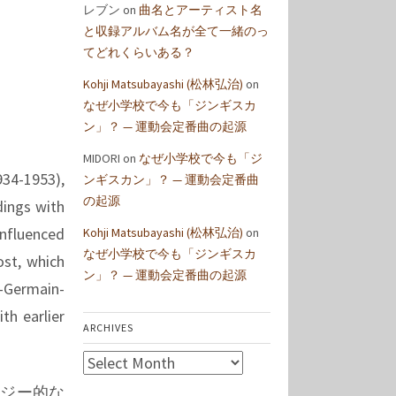
レブン
on
曲名とアーティスト名
と収録アルバム名が全て一緒のっ
てどれくらいある？
Kohji Matsubayashi (松林弘治)
on
なぜ小学校で今も「ジンギスカ
ン」？ — 運動会定番曲の起源
MIDORI
on
なぜ小学校で今も「ジ
934-1953),
ンギスカン」？ — 運動会定番曲
の起源
dings with
influenced
Kohji Matsubayashi (松林弘治)
on
なぜ小学校で今も「ジンギスカ
ost, which
ン」？ — 運動会定番曲の起源
t-Germain-
th earlier
ARCHIVES
Archives
ロジー的な