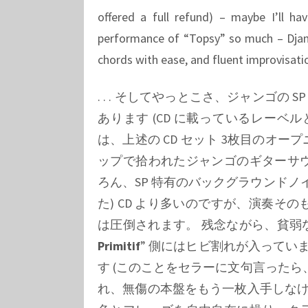
offered a full refund) – maybe I’ll ha
performance of “Topsy” so much – Djan
chords with ease, and fluent improvisatio
. . . そしてやっとこさ、ジャンゴの
あります (CD に載っているレーベ
は、上述の CD セット 3枚目のオ
ップで拾われたジャンゴのギターサ
ろん、SP 特有のバックグラウンドノ
た) CD より多いのですが、演奏
は圧倒されます。 残念ながら、貧弱
Primitif
”
側にはヒビ割れが入っていま
す (このことをセラーに文句言った
れ、無傷の本盤をもう一枚入手しな