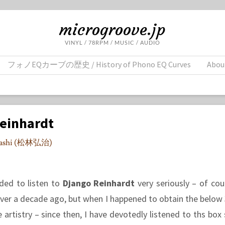
microgroove.jp
VINYL / 78RPM / MUSIC / AUDIO
フォノEQカーブの歴史 / History of Phono EQ Curves
Abou
Reinhardt
ayashi (松林弘治)
ded to listen to
Django Reinhardt
very seriously – of cou
over a decade ago, but when I happened to obtain the below 
artistry – since then, I have devotedly listened to ths box