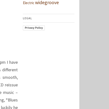
widegroove
Electric
LEGAL
Privacy Policy
rpm I have
 different
s smooth,
CD reissue
re music –
ng, “Blues
luckily he