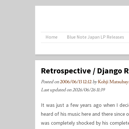
Home
Blue Note Japan LP Releases
Retrospective / Django 
Posted on
2006/06/13 12:12
by
Kohji Matsub
Last updated on
2026/06/26 11:39
It was just a few years ago when I deci
heard of his music here and there since 
was completely shocked by his complete 