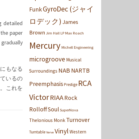
GyroDec (ジャイ
Funk
ロデック)
James
g detailed
Brown
 the paper
Jim Hall
LP
Max Roach
 gradually
Mercury
Michell Engineering
microgroove
Musical
ジにもなる
NAB
NARTB
Surroundings
れているの
RCA
Preemphasis
Prestige
す。これを
Victor
RIAA
Rock
Rolloff
Soul
SuperNova
Turnover
Thelonious Monk
Vinyl
Western
Turntable
Verve