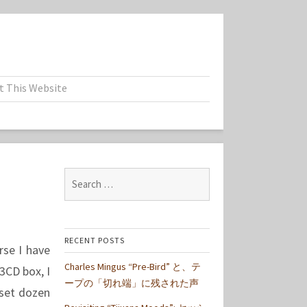
t This Website
Search
for:
RECENT POSTS
rse I have
Charles Mingus “Pre-Bird” と、テ
3CD box, I
ープの「切れ端」に残された声
 set dozen