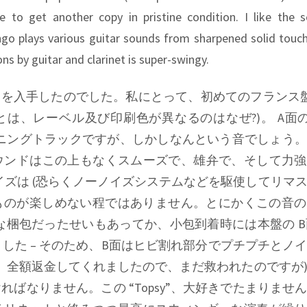
ve to get another copy in pristine condition. I like the
go plays various guitar sounds from sharpened solid touc
ns by guitar and clarinet is super-swingy.
 SP を入手したのでした。私にとって、初めてのフランス盤 
ルとは、レーベル及び印刷色が異なるのはなぜ?)。 A面
ープニングトラックですが、しかしなんという音でしょう
ウンドはこの上もなくスムーズで、雄弁で、そして力強
イズは (恐らくノーノイズシステムなどを駆使してリマ
そのものが楽しめない程ではありません。とにかくこの音
な梱包だったせいもあってか、小包到着時には本盤の 
した – そのため、B面はヒビ割れ部分でプチプチとノ
ら、全額返金してくれましたので、まだ救われたのですが
ければなりません。この
“Topsy”
、大好きでたまりませ