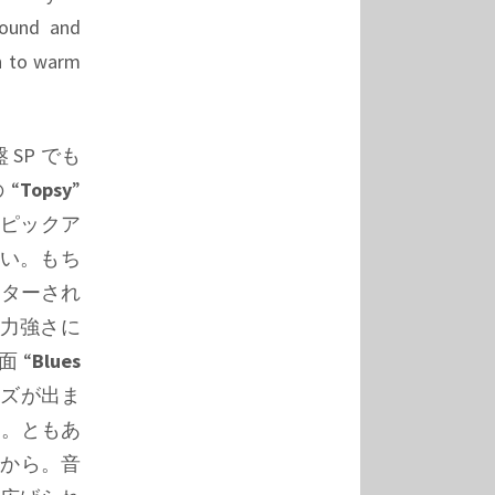
 sound and
h to warm
SP でも
の
“
Topsy
”
。ピックア
い。もち
スターされ
の力強さに
B面
“
Blues
イズが出ま
)。ともあ
んから。音