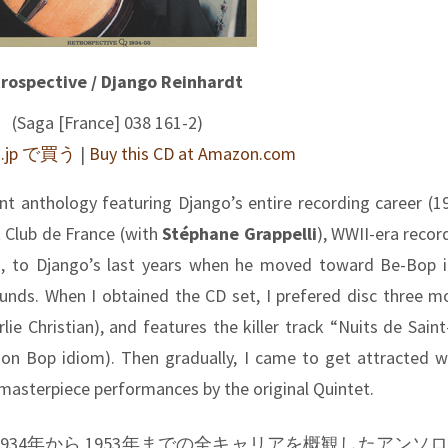
rospective / Django Reinhardt
(Saga [France] 038 161-2)
o.jp で買う
|
Buy this CD at Amazon.com
lent anthology featuring Django’s entire recording career (1
t Club de France (with
Stéphane Grappelli
), WWII-era recor
II, to Django’s last years when he moved toward Be-Bop 
ounds. When I obtained the CD set, I prefered disc three m
lie Christian), and features the killer track
“Nuits de Sain
n Bop idiom). Then gradually, I came to get attracted wi
masterpiece performances by the original Quintet.
、1934年から 1953年までの全キャリアを概観したアンソ