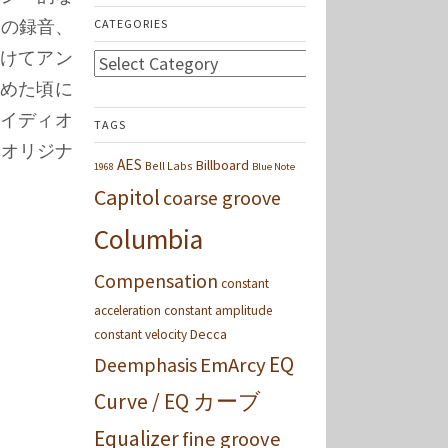
の録音、
CATEGORIES
けてアン
Categories
めた頃に
イディオ
TAGS
にオリジナ
AES
Billboard
Bell Labs
1968
Blue Note
Capitol
coarse groove
Columbia
Compensation
constant
acceleration
constant amplitude
Decca
constant velocity
EQ
Deemphasis
EmArcy
Curve / EQ カーブ
Equalizer
fine groove