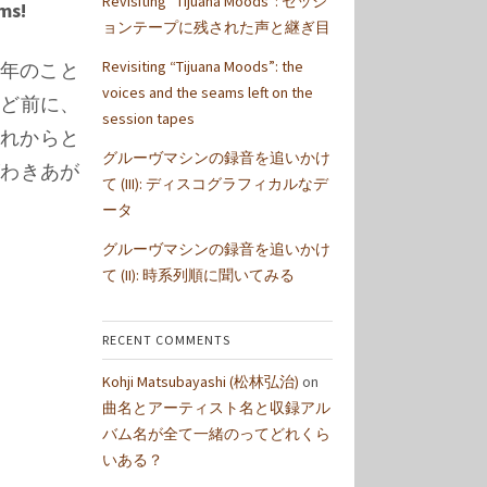
Revisiting “Tijuana Moods”: セッシ
pms!
ョンテープに残された声と継ぎ目
Revisiting “Tijuana Moods”: the
数年のこと
voices and the seams left on the
ほど前に、
session tapes
それからと
グルーヴマシンの録音を追いかけ
がわきあが
て (III): ディスコグラフィカルなデ
ータ
グルーヴマシンの録音を追いかけ
て (II): 時系列順に聞いてみる
RECENT COMMENTS
Kohji Matsubayashi (松林弘治)
on
曲名とアーティスト名と収録アル
バム名が全て一緒のってどれくら
いある？