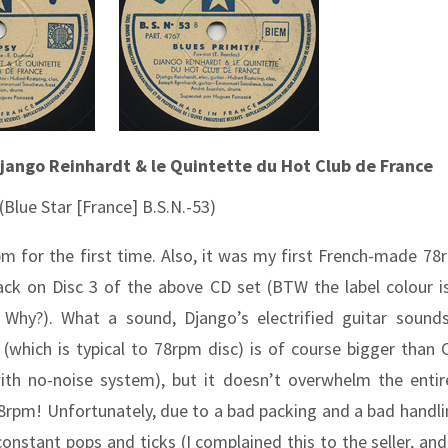
 Django Reinhardt & le Quintette du Hot Club de France
(Blue Star [France] B.S.N.-53)
8rpm for the first time. Also, it was my first French-made 78
ack on Disc 3 of the above CD set (BTW the label colour is
Why?). What a sound, Django’s electrified guitar sound
which is typical to 78rpm disc) is of course bigger than 
ith no-noise system), but it doesn’t overwhelm the enti
rpm! Unfortunately, due to a bad packing and a bad handli
onstant pops and ticks (I complained this to the seller, and 