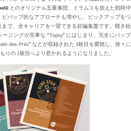
elli
とのオリジナル五重奏団、ドラムスを加えた戦時中
、ビバップ的なアプローチも増やし、ピックアップをつ
音まで、全キャリアを一望できる好編集盤です。聴き始
レージングが見事な
“Topsy”
にはじまり、完全にバップ
main-des-Prés”
などが収録された 3枚目を愛聴し、徐々
もりの 1枚目へより惹かれるようになりました。