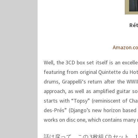
Rét
Amazon.c
Well, the 3CD box set itself is an excel
featuring from original Quintette du Ho
drums,
Grappelli
‘s return after the WW
approach, as well as amplified guitar s
starts with “Topsy” (reminiscent of Char
des-Prés”
(Django’s new horizon based o
works on disc one, which contains many 
話は戻って、この 3枚組 CD セット