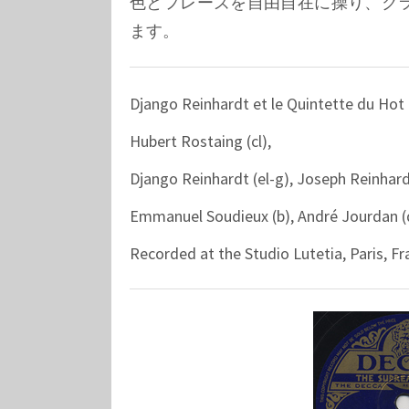
色とフレーズを自由自在に操り、ク
ます。
Django Reinhardt et le Quintette du Hot 
Hubert Rostaing (cl),
Django Reinhardt (el-g), Joseph Reinhard
Emmanuel Soudieux (b), André Jourdan (
Recorded at the Studio Lutetia, Paris, Fr