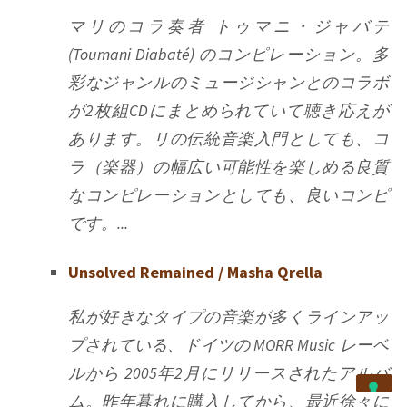
マリのコラ奏者 トゥマニ・ジャバテ
(Toumani Diabaté) のコンピレーション。多
彩なジャンルのミュージシャンとのコラボ
が2枚組CDにまとめられていて聴き応えが
あります。リの伝統音楽入門としても、コ
ラ（楽器）の幅広い可能性を楽しめる良質
なコンピレーションとしても、良いコンピ
です。...
Unsolved Remained / Masha Qrella
私が好きなタイプの音楽が多くラインアッ
プされている、ドイツの MORR Music レーベ
ルから 2005年2月にリリースされたアルバ
ム。昨年暮れに購入してから、最近徐々に