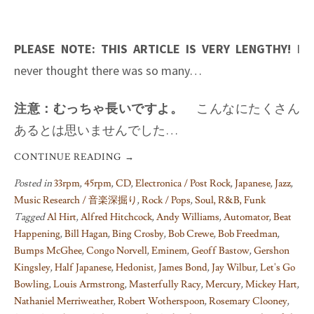
PLEASE NOTE: THIS ARTICLE IS VERY LENGTHY!
I
never thought there was so many…
注意：むっちゃ長いですよ。
こんなにたくさん
あるとは思いませんでした…
CONTINUE READING
→
Posted in
33rpm
,
45rpm
,
CD
,
Electronica / Post Rock
,
Japanese
,
Jazz
,
Music Research / 音楽深掘り
,
Rock / Pops
,
Soul, R&B, Funk
Tagged
Al Hirt
,
Alfred Hitchcock
,
Andy Williams
,
Automator
,
Beat
Happening
,
Bill Hagan
,
Bing Crosby
,
Bob Crewe
,
Bob Freedman
,
Bumps McGhee
,
Congo Norvell
,
Eminem
,
Geoff Bastow
,
Gershon
Kingsley
,
Half Japanese
,
Hedonist
,
James Bond
,
Jay Wilbur
,
Let's Go
Bowling
,
Louis Armstrong
,
Masterfully Racy
,
Mercury
,
Mickey Hart
,
Nathaniel Merriweather
,
Robert Wotherspoon
,
Rosemary Clooney
,