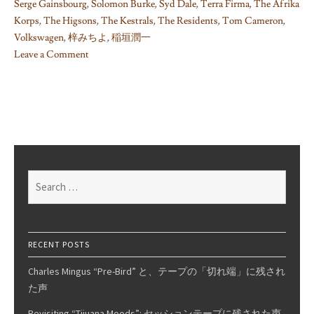
Serge Gainsbourg
,
Solomon Burke
,
Syd Dale
,
Terra Firma
,
The Afrika
Korps
,
The Higsons
,
The Kestrals
,
The Residents
,
Tom Cameron
,
Volkswagen
,
梓みちよ
,
稲垣潤一
Leave a Comment
on
(Too
Long)
List
of
“Music
To
Search
(…)
for:
By”
Records
RECENT POSTS
Charles Mingus “Pre-Bird” と、テープの「切れ端」に残され
た声
Revisiting “Tijuana Moods”: セッションテープに残された声