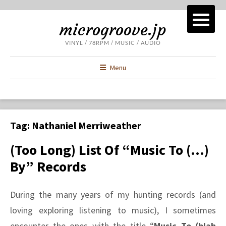
microgroove.jp
VINYL / 78RPM / MUSIC / AUDIO
Menu
Tag:
Nathaniel Merriweather
(Too Long) List Of “Music To (…)
By” Records
During the many years of my hunting records (and
loving exploring listening to music), I sometimes
encounter the ones with the title “
Music To (blah