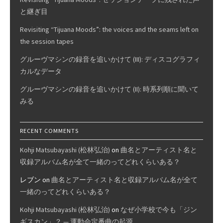
と継ぎ目
Revisiting “Tijuana Moods”: the voices and the seams left on
the session tapes
グルーヴマシンの録音を追いかけて (III): ディスコグラフィ
カルなデータ
グルーヴマシンの録音を追いかけて (II): 時系列順に聞いて
みる
RECENT COMMENTS
Kohji Matsubayashi (松林弘治)
on
曲名とアーティスト名と
収録アルバム名が全て一緒のってどれくらいある？
レブン
on
曲名とアーティスト名と収録アルバム名が全て
一緒のってどれくらいある？
Kohji Matsubayashi (松林弘治)
on
なぜ小学校で今も「ジン
ギスカン」？ — 運動会定番曲の起源