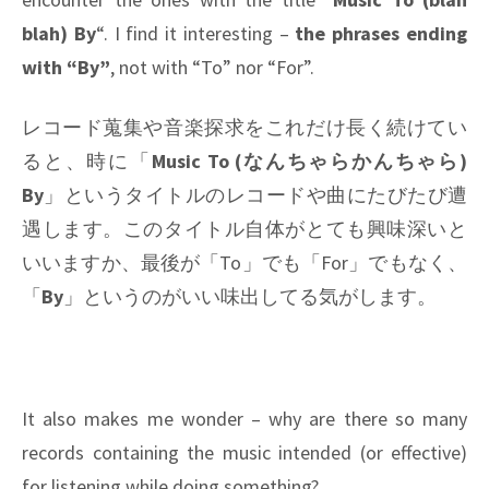
blah) By
“. I find it interesting –
the phrases ending
with “By”
, not with “To” nor “For”.
レコード蒐集や音楽探求をこれだけ長く続けてい
ると、時に「
Music To (なんちゃらかんちゃら)
By
」というタイトルのレコードや曲にたびたび遭
遇します。このタイトル自体がとても興味深いと
いいますか、最後が「To」でも「For」でもなく、
「
By
」というのがいい味出してる気がします。
It also makes me wonder – why are there so many
records containing the music intended (or effective)
for listening while doing something?