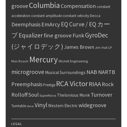
Columbia
groove
Compensation
constant
Decca
acceleration
constant amplitude
constant velocity
EQ Curve / EQ カー
Deemphasis
EmArcy
GyroDec
ブ
Equalizer
fine groove
Funk
(ジャイロデック)
James Brown
Jim Hall
LP
Mercury
Max Roach
Michell Engineering
microgroove
NAB
NARTB
Musical Surroundings
RCA Victor
RIAA
Preemphasis
Rock
Prestige
Rolloff
Turnover
Soul
Thelonious Monk
SuperNova
Vinyl
widegroove
Western Electric
Turntable
Verve
LEGAL