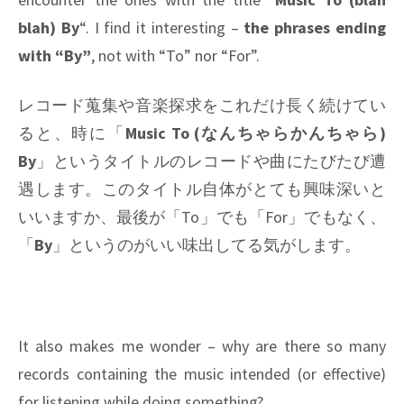
blah) By
“. I find it interesting –
the phrases ending
with “By”
, not with “To” nor “For”.
レコード蒐集や音楽探求をこれだけ長く続けてい
ると、時に「
Music To (なんちゃらかんちゃら)
By
」というタイトルのレコードや曲にたびたび遭
遇します。このタイトル自体がとても興味深いと
いいますか、最後が「To」でも「For」でもなく、
「
By
」というのがいい味出してる気がします。
It also makes me wonder – why are there so many
records containing the music intended (or effective)
for listening while doing something?