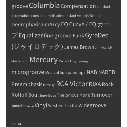
Columbia
groove
Compensation
constant
Decca
acceleration
constant amplitude
constant velocity
EQ Curve / EQ カー
Deemphasis
EmArcy
GyroDec
ブ
Equalizer
fine groove
Funk
(ジャイロデック)
James Brown
Jim Hall
LP
Mercury
Max Roach
Michell Engineering
microgroove
NAB
NARTB
Musical Surroundings
RCA Victor
RIAA
Preemphasis
Rock
Prestige
Rolloff
Turnover
Soul
Thelonious Monk
SuperNova
Vinyl
widegroove
Western Electric
Turntable
Verve
LEGAL