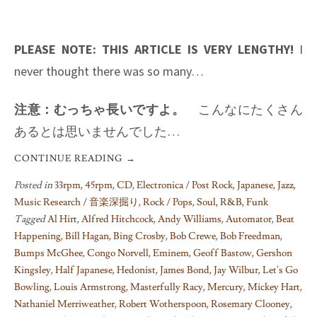
PLEASE NOTE: THIS ARTICLE IS VERY LENGTHY!
I
never thought there was so many…
注意：むっちゃ長いですよ。
こんなにたくさん
あるとは思いませんでした…
CONTINUE READING
→
Posted in
33rpm
,
45rpm
,
CD
,
Electronica / Post Rock
,
Japanese
,
Jazz
,
Music Research / 音楽深掘り
,
Rock / Pops
,
Soul, R&B, Funk
Tagged
Al Hirt
,
Alfred Hitchcock
,
Andy Williams
,
Automator
,
Beat
Happening
,
Bill Hagan
,
Bing Crosby
,
Bob Crewe
,
Bob Freedman
,
Bumps McGhee
,
Congo Norvell
,
Eminem
,
Geoff Bastow
,
Gershon
Kingsley
,
Half Japanese
,
Hedonist
,
James Bond
,
Jay Wilbur
,
Let's Go
Bowling
,
Louis Armstrong
,
Masterfully Racy
,
Mercury
,
Mickey Hart
,
Nathaniel Merriweather
,
Robert Wotherspoon
,
Rosemary Clooney
,