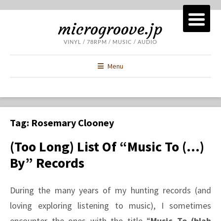
microgroove.jp
VINYL / 78RPM / MUSIC / AUDIO
Menu
Tag:
Rosemary Clooney
(Too Long) List Of “Music To (…)
By” Records
During the many years of my hunting records (and
loving exploring listening to music), I sometimes
encounter the ones with the title “
Music To (blah