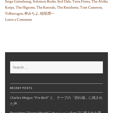
Serge Gainsbourg
,
Solomon Burke
,
Syd Dale
,
Terra Firma
,
The Afrika
Korps
,
The Higsons
,
The Kestrals
,
The Residents
,
Tom Cameron
,
Volkswagen
,
梓みちよ
,
稲垣潤一
Leave a Comment
on
(Too
Long)
List
of
“Music
To
Search
(…)
for:
By”
Records
RECENT POSTS
Charles Mingus “Pre-Bird” と、テープの「切れ端」に残され
た声
Revisiting “Tijuana Moods”: セッションテープに残された声