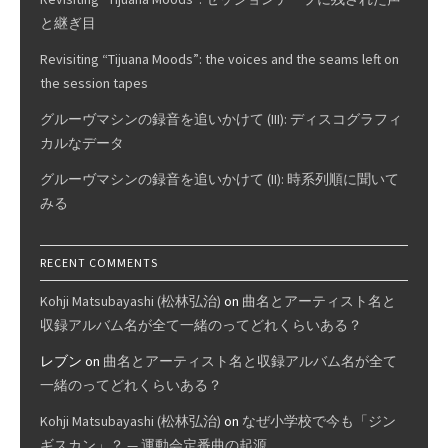
と継ぎ目
Revisiting “Tijuana Moods”: the voices and the seams left on
the session tapes
グルーヴマシンの録音を追いかけて (III): ディスコグラフィ
カルなデータ
グルーヴマシンの録音を追いかけて (II): 時系列順に聞いて
みる
RECENT COMMENTS
Kohji Matsubayashi (松林弘治)
on
曲名とアーティスト名と
収録アルバム名が全て一緒のってどれくらいある？
レブン
on
曲名とアーティスト名と収録アルバム名が全て
一緒のってどれくらいある？
Kohji Matsubayashi (松林弘治)
on
なぜ小学校で今も「ジン
ギスカン」？ — 運動会定番曲の起源