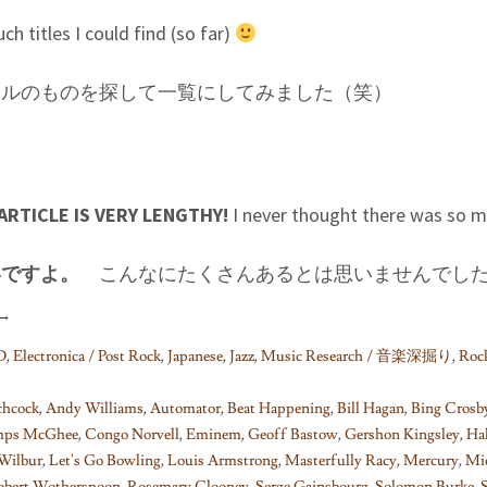
uch titles I could find (so far)
トルのものを探して一覧にしてみました（笑）
ARTICLE IS VERY LENGTHY!
I never thought there was so
いですよ。
こんなにたくさんあるとは思いませんでし
→
D
,
Electronica / Post Rock
,
Japanese
,
Jazz
,
Music Research / 音楽深掘り
,
Rock
chcock
,
Andy Williams
,
Automator
,
Beat Happening
,
Bill Hagan
,
Bing Crosb
ps McGhee
,
Congo Norvell
,
Eminem
,
Geoff Bastow
,
Gershon Kingsley
,
Hal
 Wilbur
,
Let's Go Bowling
,
Louis Armstrong
,
Masterfully Racy
,
Mercury
,
Mi