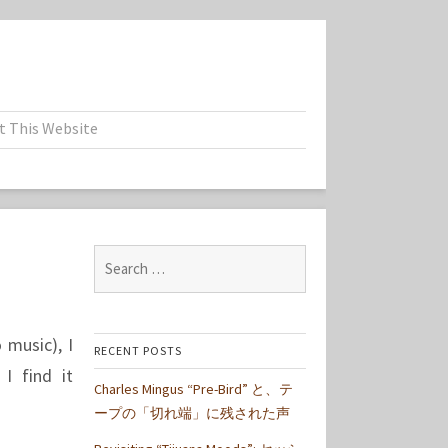
t This Website
Search
for:
 music), I
RECENT POSTS
. I find it
Charles Mingus “Pre-Bird” と、テ
ープの「切れ端」に残された声