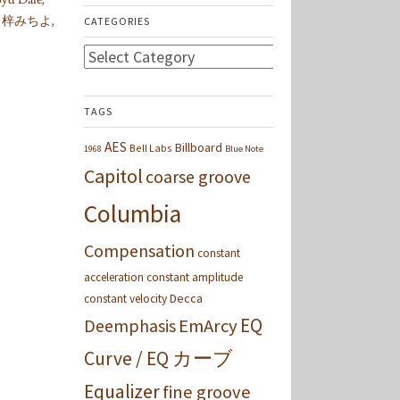
Syd Dale
,
,
梓みちよ
,
CATEGORIES
Categories
TAGS
AES
Billboard
Bell Labs
1968
Blue Note
Capitol
coarse groove
Columbia
Compensation
constant
acceleration
constant amplitude
Decca
constant velocity
EQ
Deemphasis
EmArcy
Curve / EQ カーブ
Equalizer
fine groove