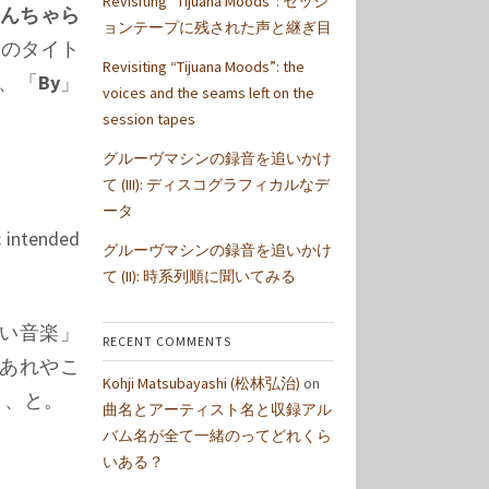
Revisiting “Tijuana Moods”: セッシ
 (なんちゃら
ョンテープに残された声と継ぎ目
このタイト
Revisiting “Tijuana Moods”: the
く、「
By
」
voices and the seams left on the
session tapes
グルーヴマシンの録音を追いかけ
て (III): ディスコグラフィカルなデ
ータ
c intended
グルーヴマシンの録音を追いかけ
て (II): 時系列順に聞いてみる
い音楽」
RECENT COMMENTS
あれやこ
Kohji Matsubayashi (松林弘治)
on
う、と。
曲名とアーティスト名と収録アル
バム名が全て一緒のってどれくら
いある？