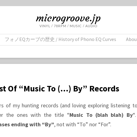
microgroove.jp
VINYL / 78RPM / MUSIC / AUDIO
フォノEQカーブの歴史 / History of Phono EQ Curves
Abou
ist Of “Music To (…) By” Records
s of my hunting records (and loving exploring listening to
r the ones with the title “
Music To (blah blah) By
“
ases ending with “By”
, not with “To” nor “For”.