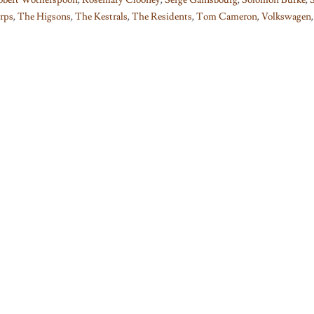
obert Wotherspoon
,
Rosemary Clooney
,
Serge Gainsbourg
,
Solomon Burke
,
rps
,
The Higsons
,
The Kestrals
,
The Residents
,
Tom Cameron
,
Volkswagen