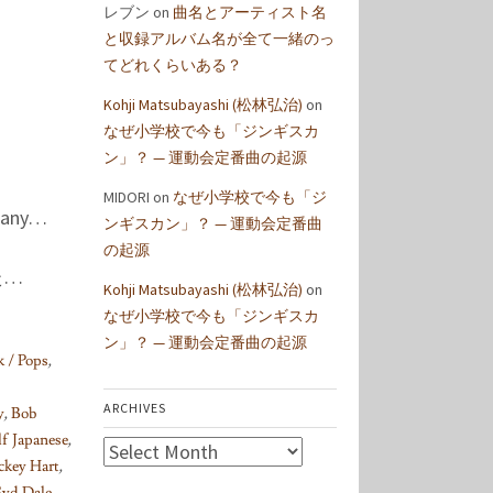
レブン
on
曲名とアーティスト名
と収録アルバム名が全て一緒のっ
てどれくらいある？
Kohji Matsubayashi (松林弘治)
on
なぜ小学校で今も「ジンギスカ
ン」？ — 運動会定番曲の起源
MIDORI
on
なぜ小学校で今も「ジ
 many…
ンギスカン」？ — 運動会定番曲
の起源
た…
Kohji Matsubayashi (松林弘治)
on
なぜ小学校で今も「ジンギスカ
ン」？ — 運動会定番曲の起源
 / Pops
,
ARCHIVES
y
,
Bob
f Japanese
,
Archives
ckey Hart
,