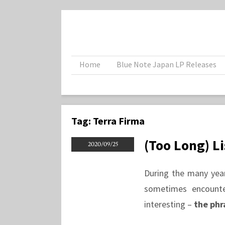
Home
Blue Note Japan LP Releases
Tag:
Terra Firma
(Too Long) L
2020/09/25
During the many year
sometimes encounte
interesting –
the phr