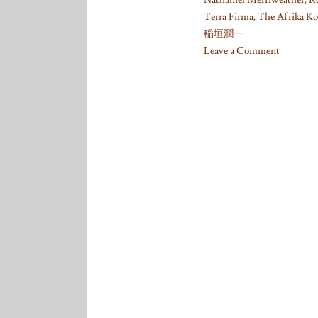
Nathaniel Merriweather
,
R
Terra Firma
,
The Afrika Ko
稲垣潤一
Leave a Comment
on
(Too
Long)
List
of
“Music
To
(…)
By”
Records