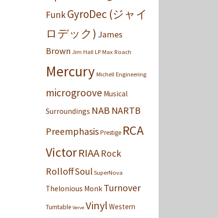
GyroDec (ジャイ
Funk
ロデック)
James
Brown
Jim Hall
LP
Max Roach
Mercury
Michell Engineering
microgroove
Musical
NAB
NARTB
Surroundings
RCA
Preemphasis
Prestige
Victor
RIAA
Rock
Rolloff
Soul
SuperNova
Turnover
Thelonious Monk
Vinyl
Western
Turntable
Verve