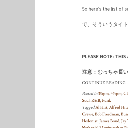
So here’s the list of s
で、そういうタイ
PLEASE NOTE: THIS 
注意：むっちゃ長
CONTINUE READING
Posted in
33rpm
,
45rpm
,
C
Soul, R&B, Funk
Tagged
Al Hirt
,
Alfred Hit
Crewe
,
Bob Freedman
,
Bum
Hedonist
,
James Bond
,
Jay