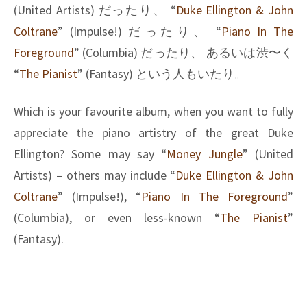
(United Artists)
だったり、
“
Duke Ellington & John
Coltrane
” (Impulse!)
だったり、
“
Piano In The
Foreground
” (Columbia)
だったり、 あるいは渋〜く
“
The Pianist
” (Fantasy)
という人もいたり。
Which is your favourite album, when you want to fully
appreciate the piano artistry of the great Duke
Ellington? Some may say “
Money Jungle
” (United
Artists) – others may include “
Duke Ellington & John
Coltrane
” (Impulse!), “
Piano In The Foreground
”
(Columbia), or even less-known “
The Pianist
”
(Fantasy).