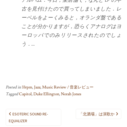
古を見付けたので買ってしまいました．レ
ーベルをよーくみると，オランダ盤である
ことが分かりますが，恐らくアナログはヨ
ーロッパでのみリリースされたのでしょ
う．...
Posted in
33rpm
,
Jazz
,
Music Review / 音楽レビュー
Tagged
Capitol
,
Duke Ellington
,
Norah Jones
Post
ESOTERIC SOUND RE-
「北酒場」は演歌か
navigation
EQUALIZER