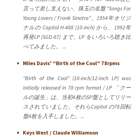
言って差し支えない、珠玉の名盤 “Songs For
Young Lovers / Frank Sinatra”。1954年オリジ
ナルの Capitol H-488 (10-inch) から、1992年
再発LP (SGD-87) まで、LP をいろいろ聴き比
べてみました。 ...
Miles Davis’ “Birth of the Cool” 78rpms
"Birth of the Cool" (10-inch/12-inch LP) was
initially released in 78 rpm format / LP 「クー
ルの誕生」は、当初4枚のSP盤としてリリー
スされていました。それらCapitol の78回転
盤4枚を入手しました。...
Keys West / Claude Williamson