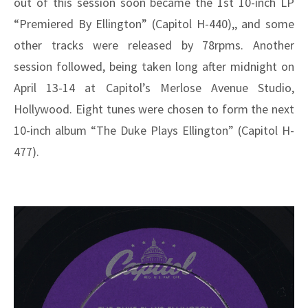
out of this session soon became the 1st 10-inch LP
“Premiered By Ellington” (Capitol H-440),, and some
other tracks were released by 78rpms. Another
session followed, being taken long after midnight on
April 13-14 at Capitol’s Merlose Avenue Studio,
Hollywood. Eight tunes were chosen to form the next
10-inch album “The Duke Plays Ellington” (Capitol H-
477).