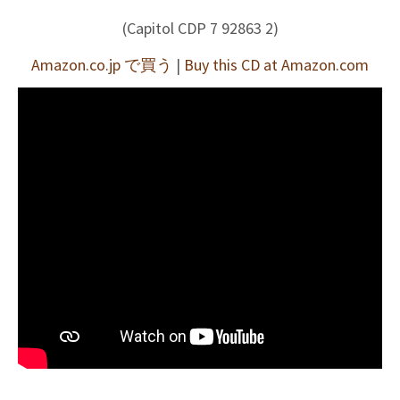
(Capitol CDP 7 92863 2)
Amazon.co.jp で買う
|
Buy this CD at Amazon.com