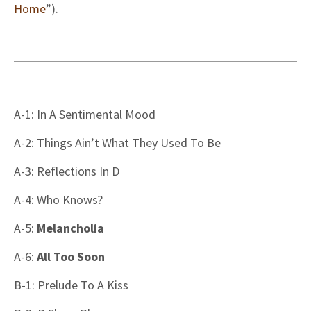
Home
”).
A-1: In A Sentimental Mood
A-2: Things Ain’t What They Used To Be
A-3: Reflections In D
A-4: Who Knows?
A-5:
Melancholia
A-6:
All Too Soon
B-1: Prelude To A Kiss