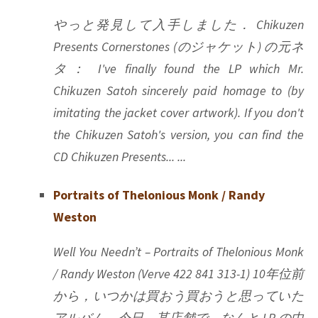
やっと発見して入手しました． Chikuzen
Presents Cornerstones (のジャケット) の元ネ
タ： I've finally found the LP which Mr.
Chikuzen Satoh sincerely paid homage to (by
imitating the jacket cover artwork). If you don't
the Chikuzen Satoh's version, you can find the
CD Chikuzen Presents... ...
Portraits of Thelonious Monk / Randy
Weston
Well You Needn’t – Portraits of Thelonious Monk
/ Randy Weston (Verve 422 841 313-1) 10年位前
から，いつかは買おう買おうと思っていた
アルバム．今日，某店舗で，なんと LP の中