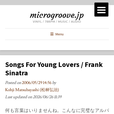
microgroove.jp
VINYL / 78RPM / MUSIC / AUDIO
Menu
Songs For Young Lovers / Frank
Sinatra
Posted on
2006/05/29 14:56
by
Kohji Matsubayashi (松林弘治)
Last updated on
2026/06/26 11:39
何も言葉はいりませんね。こんなに完璧なアルバ