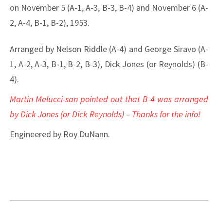
on November 5 (A-1, A-3, B-3, B-4) and November 6 (A-
2, A-4, B-1, B-2), 1953.
Arranged by Nelson Riddle (A-4) and George Siravo (A-
1, A-2, A-3, B-1, B-2, B-3), Dick Jones (or Reynolds) (B-
4).
Martin Melucci-san pointed out that B-4 was arranged
by Dick Jones (or Dick Reynolds) – Thanks for the info!
Engineered by Roy DuNann.