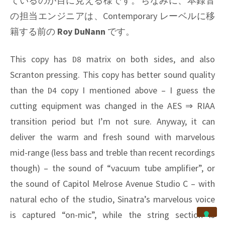
ているのが目に見える様です。ちなみに、本録音
の担当エンジニアは、
Contemporary
レーベルに移
籍する前の
Roy DuNann
です。
This copy has
matrix on both sides, and also
D8
Scranton pressing. This copy has better sound quality
than the
copy I mentioned above – I guess the
D4
cutting equipment was changed in the AES ⇒ RIAA
transition period but I’m not sure. Anyway, it can
deliver the warm and fresh sound with marvelous
mid-range (less bass and treble than recent recordings
though) – the sound of “vacuum tube amplifier”, or
the sound of Capitol Melrose Avenue Studio C – with
natural echo of the studio, Sinatra’s marvelous voice
is captured “on-mic”, while the string section is