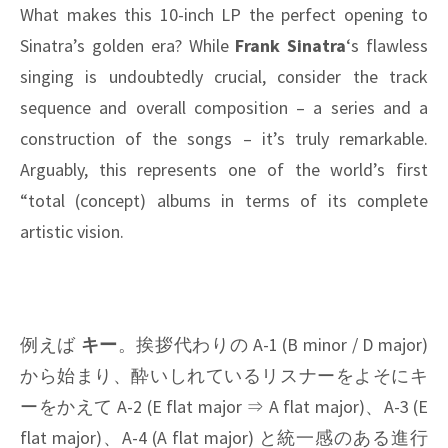
What makes this 10-inch LP the perfect opening to
Sinatra’s golden era? While
Frank Sinatra
‘s flawless
singing is undoubtedly crucial, consider the track
sequence and overall composition – a series and a
construction of the songs – it’s truly remarkable.
Arguably, this represents one of the world’s first
“total (concept) albums in terms of its complete
artistic vision.
例えば
キー
。挨拶代わりの A-1 (B minor / D major)
から始まり、酔いしれているリスナーをよそにキ
ーをかえて A-2 (E flat major ⇒ A flat major)、A-3 (E
flat major)、A-4 (A flat major) と統一感のある進行