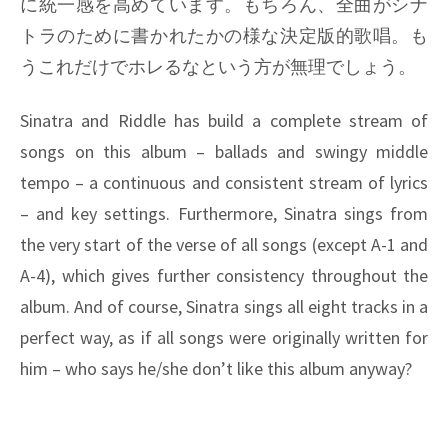
に統一感を高めています。もちろん、全曲がシナ
トラのために書かれたかの様な決定版的歌唱。も
うこれだけでホレるなという方が無理でしょう。
Sinatra and Riddle has build a complete stream of
songs on this album – ballads and swingy middle
tempo – a continuous and consistent stream of lyrics
– and key settings. Furthermore, Sinatra sings from
the very start of the verse of all songs (except A-1 and
A-4), which gives further consistency throughout the
album. And of course, Sinatra sings all eight tracks in a
perfect way, as if all songs were originally written for
him – who says he/she don’t like this album anyway?