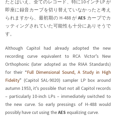
たとはいえ、全てのレコード、特に10インチLP が
即座に録音カーブを切り替えていなかったと考え
られますから、最初期の H-488 が
AES
カーブでカ
ッティングされていた可能性も十分にありそうで
す。
Although Capitol had already adopted the new
recording curve equivalent to RCA Victor’s New
Orthophonic (later adopted as the RIAA Standards)
for their “
Full Dimensional Sound, A Study in High
Fidelity
” (Capitol SAL-9020) sampler LP box around
autumn 1953, it’s possible that not all Capitol records
– particularly 10-inch LPs – immediately switched to
the new curve. So early pressings of H-488 would
possibly have cut using the
AES
equalizing curve.