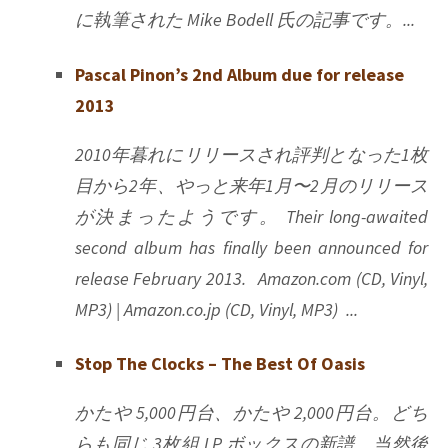
に執筆された Mike Bodell 氏の記事です。...
Pascal Pinon’s 2nd Album due for release
2013
2010年暮れにリリースされ評判となった1枚
目から2年、やっと来年1月〜2月のリリース
が決まったようです。 Their long-awaited
second album has finally been announced for
release February 2013. Amazon.com (CD, Vinyl,
MP3) | Amazon.co.jp (CD, Vinyl, MP3) ...
Stop The Clocks – The Best Of Oasis
かたや 5,000円台、かたや 2,000円台。どち
らも同じ 3枚組 LP ボックスの新譜。当然後