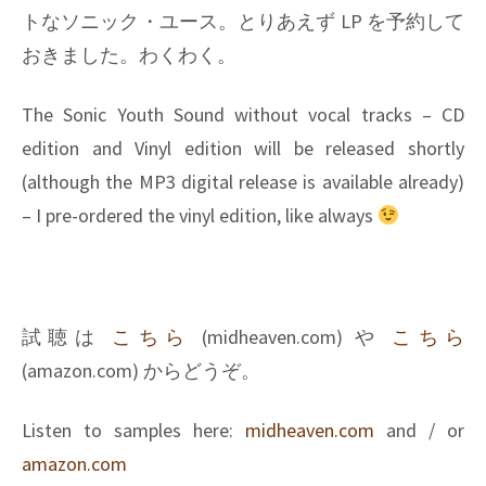
トなソニック・ユース。とりあえず LP を予約して
おきました。わくわく。
The Sonic Youth Sound without vocal tracks – CD
edition and Vinyl edition will be released shortly
(although the MP3 digital release is available already)
– I pre-ordered the vinyl edition, like always
試聴は
こちら
(midheaven.com) や
こちら
(amazon.com) からどうぞ。
Listen to samples here:
midheaven.com
and / or
amazon.com