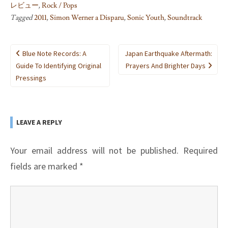
レビュー
,
Rock / Pops
Tagged
2011
,
Simon Werner a Disparu
,
Sonic Youth
,
Soundtrack
Post
Blue Note Records: A
Japan Earthquake Aftermath:
navigation
Guide To Identifying Original
Prayers And Brighter Days
Pressings
LEAVE A REPLY
Your email address will not be published.
Required
fields are marked
*