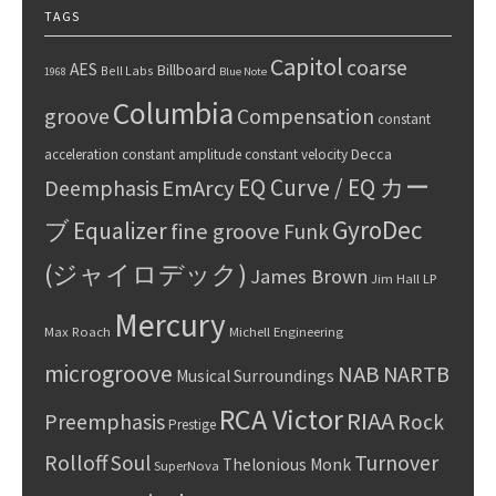
TAGS
Capitol
coarse
AES
Billboard
Bell Labs
1968
Blue Note
Columbia
groove
Compensation
constant
Decca
acceleration
constant amplitude
constant velocity
EQ Curve / EQ カー
Deemphasis
EmArcy
GyroDec
ブ
Equalizer
fine groove
Funk
(ジャイロデック)
James Brown
Jim Hall
LP
Mercury
Max Roach
Michell Engineering
microgroove
NAB
NARTB
Musical Surroundings
RCA Victor
RIAA
Preemphasis
Rock
Prestige
Rolloff
Turnover
Soul
Thelonious Monk
SuperNova