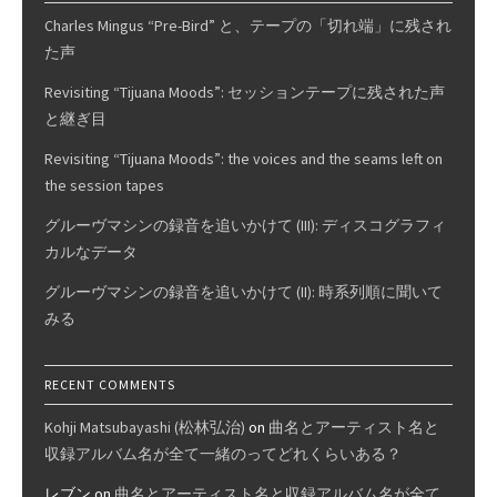
Charles Mingus “Pre-Bird” と、テープの「切れ端」に残され
た声
Revisiting “Tijuana Moods”: セッションテープに残された声
と継ぎ目
Revisiting “Tijuana Moods”: the voices and the seams left on
the session tapes
グルーヴマシンの録音を追いかけて (III): ディスコグラフィ
カルなデータ
グルーヴマシンの録音を追いかけて (II): 時系列順に聞いて
みる
RECENT COMMENTS
Kohji Matsubayashi (松林弘治)
on
曲名とアーティスト名と
収録アルバム名が全て一緒のってどれくらいある？
レブン
on
曲名とアーティスト名と収録アルバム名が全て