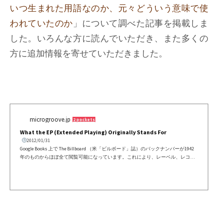
いつ生まれた用語なのか、元々どういう意味で使
われていたのか
」について調べた記事を掲載しま
した。いろんな方に読んでいただき、また多くの
方に追加情報を寄せていただきました。
microgroove.jp
2 pockets
What the EP (Extended Playing) Originally Stands For
2012/01/31
Google Books 上で The Billboard （米「ビルボード」誌）のバックナンバーが1942
年のものからほぼ全て閲覧可能になっています。これにより、レーベル、レコー
ド製造、アーティストの動向など、当時のレコード業界のさまざまな側面の歴史
を調査するのが格段に楽になりました。これまでは、図書館のような施設で閲覧
したり、目星をつけた号を古本屋やオンラインオークションで購入するしかなか
ったのですから、コンピュータ上でネットワーク越しに検索しながら目当ての記
事を閲覧できるというのは、隔世の感があります。Almost all back...