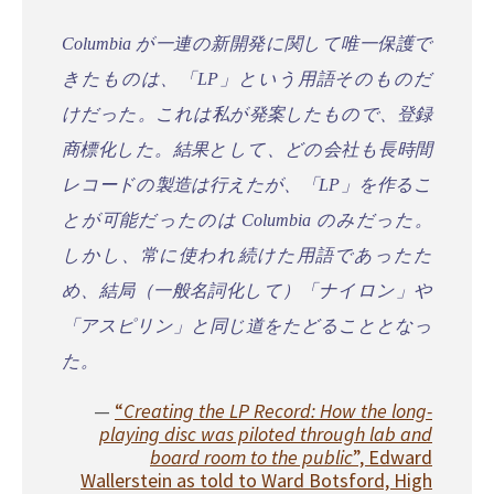
Columbia が一連の新開発に関して唯一保護で
きたものは、「LP」という用語そのものだ
けだった。これは私が発案したもので、登録
商標化した。結果として、どの会社も長時間
レコードの製造は行えたが、「LP」を作るこ
とが可能だったのは Columbia のみだった。
しかし、常に使われ続けた用語であったた
め、結局（一般名詞化して）「ナイロン」や
「アスピリン」と同じ道をたどることとなっ
た。
“
Creating the LP Record: How the long-
playing disc was piloted through lab and
board room to the public
”, Edward
Wallerstein as told to Ward Botsford, High