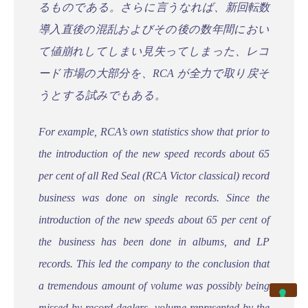
るものである。さらに言うなれば、新回転数
導入直後の混乱およびその後の数年間におい
て値崩れしてしまい見失ってしまった、レコ
ード市場の大部分を、RCA が全力で取り戻そ
うとする試みでもある。
For example, RCA’s own statistics show that prior to
the introduction of the new speed records about 65
per cent of all Red Seal (RCA Victor classical) record
business was done on single records. Since the
introduction of the new speeds about 65 per cent of
the business has been done in albums, and LP
records. This led the company to the conclusion that
a tremendous amount of volume was possibly being