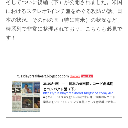
そしてついに後編（下）が公開されました。米国
におけるステレオ7インチ盤をめぐる攻防の話、日
本の状況、その他の国（特に南米）の状況など、
時系列で非常に整理されており、こちらも必見で
す！
tuesdaybreakheart.blogspot.com
2 users
1 pocket
33 1/3計画 — 日本の45回転レコード創成期
とコンパクト盤（下）
https://tuesdaybreakheart.blogspot.com/2023/06/33-1345.html
■その1 アメリカでは 1950年代末以降、米国のレコード
業界において7インチシングル盤にとっては地味に迷走の
10年でした。「地味に」というのは、業界からは新たな
提案を続けていたものの、市場はその提案を受け入れず
ゆえにまったく新風は吹かず、それらのこと自体が歴史
の中に埋もれたまま...