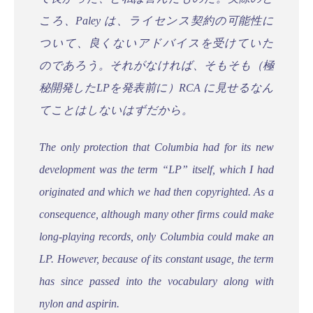
ころ、Paley は、ライセンス契約の可能性に
ついて、良くないアドバイスを受けていた
のであろう。それがなければ、そもそも（極
秘開発したLPを発表前に）RCA に見せるなん
てことはしないはずだから。
The only protection that Columbia had for its new
development was the term “LP” itself, which I had
originated and which we had then copyrighted. As a
consequence, although many other firms could make
long-playing records, only Columbia could make an
LP. However, because of its constant usage, the term
has since passed into the vocabulary along with
nylon and aspirin.