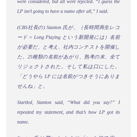
were considered, but all were rejected. “I guess the
LP isn’t going to have a name after all,” I said.
(CBS社長の) Stanton 氏が、（長時間再生レコ
ード = Long Playing という新開発には）名前
が必要だ、と考え、社内コンテストを開催し
た。25種類の名前があがり、熟考の末、全て
リジェクトされた。そして私は口にした。
「どうやら LP には名前がつきそうにありま
せんね」と。
Startled, Stanton said, “What did you say?” I
repeated my statement, and that’s how LP got its
name.