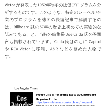
Victor が発表した1952年秋冬の販促プログラムを分
析するものです。このような、特定のレーベル/企
業のプログラムを誌面の長編記事で解説するの
は、Billboard 誌の57年の歴史上初めての実験的な
試みである、と、当時の編集長 Joe Csida 氏の巻頭
言も掲載されています。Csida 氏はのちに Capitol
や RCA Victor に移籍、A&R などを務めた人物で
す。
Los Angeles Times
Joseph Csida; Recording Executive, Billboard
Magazine Editor
https://www.latimes.com/archives/la-xpm-1996-06-25-mn-18252-story.html
Joseph Csida, 83, a music and recording executive who was a