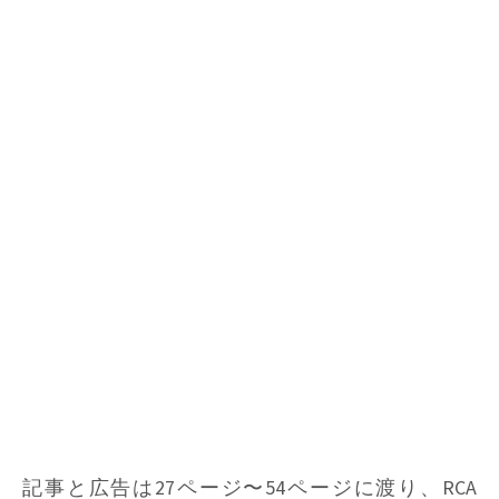
記事と広告は27ページ〜54ページに渡り、RCA