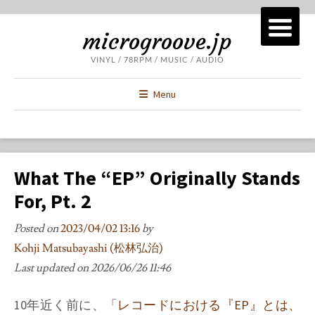
microgroove.jp
VINYL / 78RPM / MUSIC / AUDIO
Menu
What The “EP” Originally Stands
For, Pt. 2
Posted on
2023/04/02 13:16
by
Kohji Matsubayashi (松林弘治)
Last updated on
2026/06/26 11:46
10年近く前に、「
レコードにおける『EP』とは、