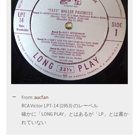
from:
aucfan
RCA Victor LPT-14 (1953) のレーベル
確かに「LONG PLAY」とはあるが「LP」とは書か
れていない