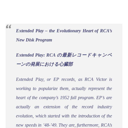
Extended Play – the Evolutionary Heart of RCA’s
New Disk Program
Extended Play: RCA の最新レコードキャンペ
ーンの発展における心臓部
Extended Play, or EP records, as RCA Victor is
working to popularize them, actually represent the
heart of the company’s 1952 fall program. EP’s are
actually an extension of the record industry
evolution, which started with the introduction of the
new speeds in ’48-’49. They are, furthermore, RCA’s