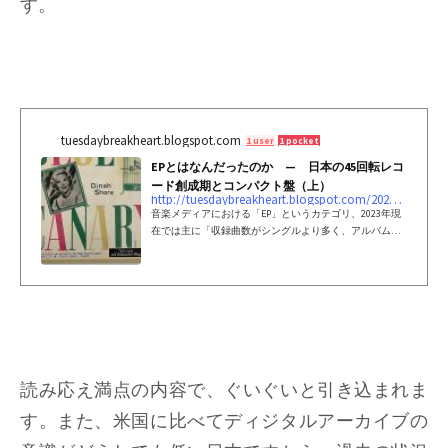
す。
tuesdaybreakheart.blogspot.com
1 user
1 pocket
EPとはなんだったのか — 日本の45回転レコ
ード創成期とコンパクト盤（上）
http://tuesdaybreakheart.blogspot.com/2023/03/ep45.html
音楽メディアにおける「EP」というカテゴリ、2023年現
在では主に「収録曲数がシングルより多く、アルバムよ
り少ない」作品を指すことが多いと思います。 この「E
P」、1950年代にビニール製レコードの一種としてアメリ
カで開発・発売されて以降、音楽メディアの変化や、勘
違いからくる誤用...
読み応え満点の内容で、ぐいぐいと引き込まれま
す。また、米国に比べてディジタルアーカイブの