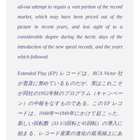
all-out attempt to regain a vast portion of the record
market, which may have been priced out of the
picture in recent years, and lost sight of to a
considerable degree during the hectic days of the
introduction of the new speed records, and the years
which followed.
Extended Play (EP) レコードは、RCA Victor 社
が普及に努めているものだが、実はこれこそ
が同社の1952年秋のプログラム（キャンペー
ン）の中核をなすものである。この EP レコ
ードは、1948年〜1949年にかけて起こった、
新しい回転数（33 1/3回転と45回転）の導入に
始まる、レコード産業の進化の延長線上にあ