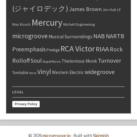
(ジャイロデック)
James Brown
Jim Hall
LP
Mercury
Max Roach
Michell Engineering
microgroove
NAB
NARTB
Musical Surroundings
RCA Victor
RIAA
Preemphasis
Rock
Prestige
Rolloff
Turnover
Soul
Thelonious Monk
SuperNova
Vinyl
widegroove
Western Electric
Turntable
Verve
LEGAL
Privacy Policy
© 2026
microgroove.jp
·
Built with
Skirmish