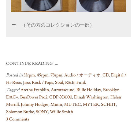
（その方のコレクションの一部）
CONTINUE READING
→
Posted in
33rpm
,
45rpm
,
78rpm
,
Audio / オーディオ
,
CD
,
Digital /
Hi-Reso
,
Jazz
,
Rock / Pops
,
Soul, R&B, Funk
Tagged
Aretha Franklin
,
Aurorasound
,
Billie Holiday
,
Brooklyn
DAC+
,
BusPower Pro2
,
CDP-X3000
,
Dinah Washington
,
Helen
Merrill
,
Johnny Hodges
,
Mimir
,
MUTEC
,
MYTEK
,
SCHIIT
,
Solomon Burke
,
SONY
,
Willie Smith
3 Comments
on
Schiit