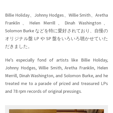
Billie Holiday、Johnny Hodges、Willie Smith、Aretha
Franklin、Helen Merrill、Dinah Washington、
Solomon Burke などを特に愛好されており、自慢の
オリジナル盤 LP や SP 盤をいろいろ聴かせていた
だきました。
He’s especially fond of artists like Billie Holiday,
Johnny Hodges, Willie Smith, Aretha Franklin, Helen
Merrill, Dinah Washington, and Solomon Burke, and he
treated me to a parade of prized and treasured LPs
and 78 rpm records of original pressings.