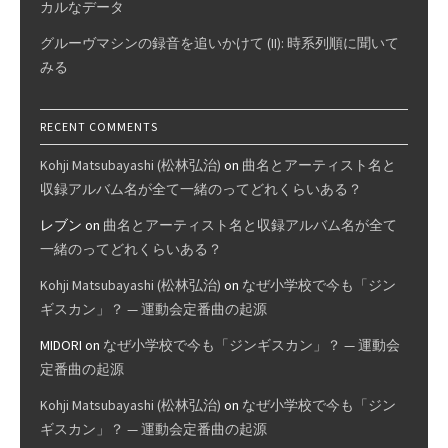
カルなデータ
グルーヴマシンの録音を追いかけて (II): 時系列順に聞いて
みる
RECENT COMMENTS
Kohji Matsubayashi (松林弘治)
on
曲名とアーティスト名と
収録アルバム名が全て一緒のってどれくらいある？
レブン
on
曲名とアーティスト名と収録アルバム名が全て
一緒のってどれくらいある？
Kohji Matsubayashi (松林弘治)
on
なぜ小学校で今も「ジン
ギスカン」？ — 運動会定番曲の起源
MIDORI
on
なぜ小学校で今も「ジンギスカン」？ — 運動会
定番曲の起源
Kohji Matsubayashi (松林弘治)
on
なぜ小学校で今も「ジン
ギスカン」？ — 運動会定番曲の起源