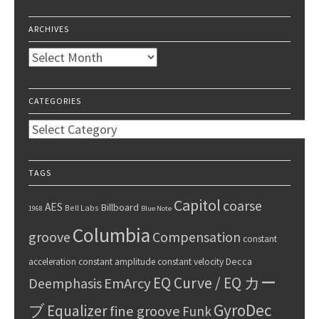
ARCHIVES
Archives
CATEGORIES
Categories
TAGS
Capitol
coarse
AES
Billboard
Bell Labs
1968
Blue Note
Columbia
groove
Compensation
constant
Decca
acceleration
constant amplitude
constant velocity
EQ Curve / EQ カー
Deemphasis
EmArcy
GyroDec
ブ
Equalizer
fine groove
Funk