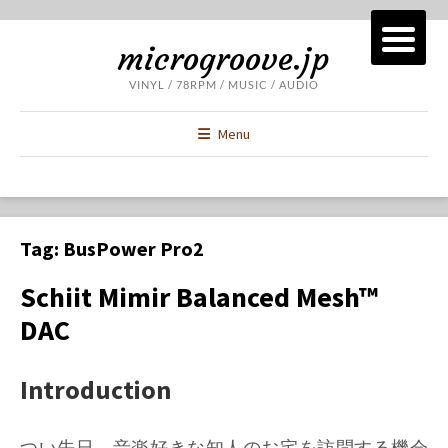
microgroove.jp
VINYL / 78RPM / MUSIC / AUDIO
Menu
Tag:
BusPower Pro2
Schiit Mimir Balanced Mesh™
DAC
Introduction
つい先日、音楽好きな知人のお宅を訪問する機会