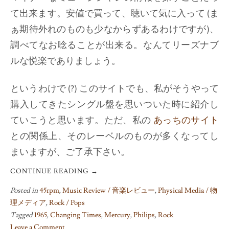
て出来ます。安値で買って、聴いて気に入って (ま
ぁ期待外れのものも少なからずあるわけですが)、
調べてなお唸ることが出来る。なんてリーズナブ
ルな悦楽でありましょう。
というわけで (?) このサイトでも、私がそうやって
購入してきたシングル盤を思いついた時に紹介し
ていこうと思います。ただ、私の
あっちのサイト
との関係上、そのレーベルのものが多くなってし
まいますが、ご了承下さい。
CONTINUE READING
→
Posted in
45rpm
,
Music Review / 音楽レビュー
,
Physical Media / 物
理メディア
,
Rock / Pops
Tagged
1965
,
Changing Times
,
Mercury
,
Philips
,
Rock
Leave a Comment