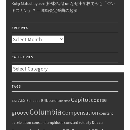
Kohji Matsubayashi (松林弘治)
on
なぜ小学校で今も「ジン
ギスカン」？ — 運動会定番曲の起源
ARCHIVES
Archives
CATEGORIES
Categories
TAGS
Capitol
coarse
AES
Billboard
Bell Labs
1968
Blue Note
Columbia
groove
Compensation
constant
Decca
acceleration
constant amplitude
constant velocity