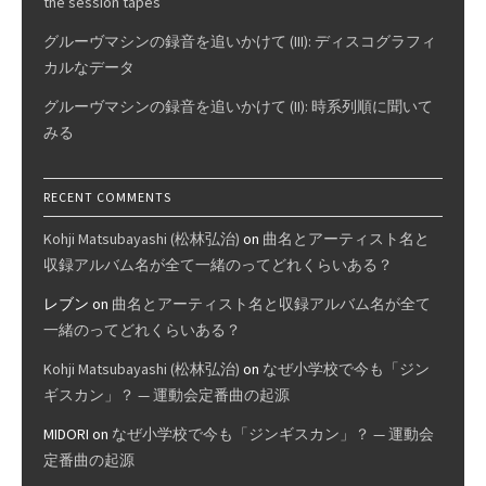
the session tapes
グルーヴマシンの録音を追いかけて (III): ディスコグラフィ
カルなデータ
グルーヴマシンの録音を追いかけて (II): 時系列順に聞いて
みる
RECENT COMMENTS
Kohji Matsubayashi (松林弘治)
on
曲名とアーティスト名と
収録アルバム名が全て一緒のってどれくらいある？
レブン
on
曲名とアーティスト名と収録アルバム名が全て
一緒のってどれくらいある？
Kohji Matsubayashi (松林弘治)
on
なぜ小学校で今も「ジン
ギスカン」？ — 運動会定番曲の起源
MIDORI
on
なぜ小学校で今も「ジンギスカン」？ — 運動会
定番曲の起源