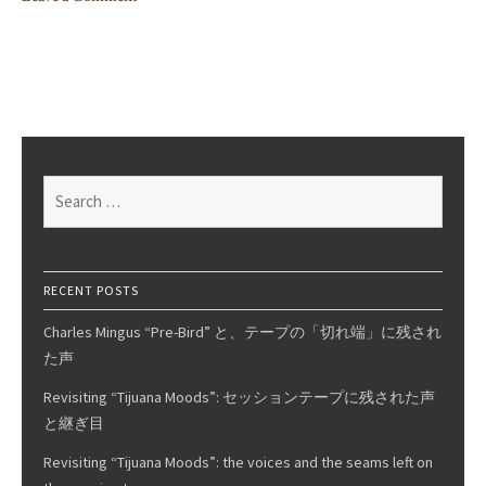
on
Less-
known
45rpm,
Pt.1
–
The
Search
Changing
for:
Times
RECENT POSTS
Charles Mingus “Pre-Bird” と、テープの「切れ端」に残され
た声
Revisiting “Tijuana Moods”: セッションテープに残された声
と継ぎ目
Revisiting “Tijuana Moods”: the voices and the seams left on