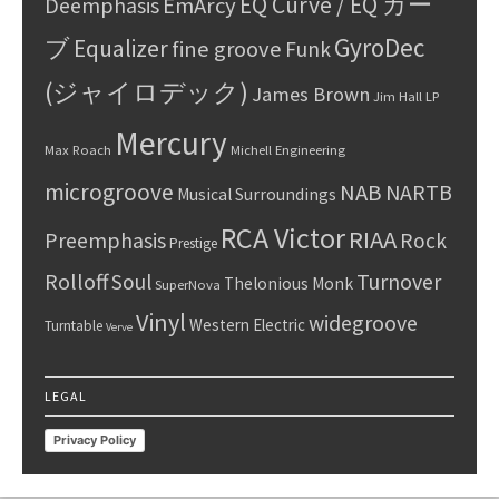
EQ Curve / EQ カー
Deemphasis
EmArcy
GyroDec
ブ
Equalizer
fine groove
Funk
(ジャイロデック)
James Brown
Jim Hall
LP
Mercury
Max Roach
Michell Engineering
microgroove
NAB
NARTB
Musical Surroundings
RCA Victor
RIAA
Preemphasis
Rock
Prestige
Rolloff
Turnover
Soul
Thelonious Monk
SuperNova
Vinyl
widegroove
Western Electric
Turntable
Verve
LEGAL
Privacy Policy