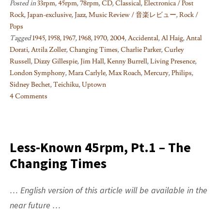
Posted in
33rpm
,
45rpm
,
78rpm
,
CD
,
Classical
,
Electronica / Post
Rock
,
Japan-exclusive
,
Jazz
,
Music Review / 音楽レビュー
,
Rock /
Pops
Tagged
1945
,
1958
,
1967
,
1968
,
1970
,
2004
,
Accidental
,
Al Haig
,
Antal
Dorati
,
Attila Zoller
,
Changing Times
,
Charlie Parker
,
Curley
Russell
,
Dizzy Gillespie
,
Jim Hall
,
Kenny Burrell
,
Living Presence
,
London Symphony
,
Mara Carlyle
,
Max Roach
,
Mercury
,
Philips
,
Sidney Bechet
,
Teichiku
,
Uptown
4 Comments
on
My
Best
5
Less-Known 45rpm, Pt.1 – The
Acquisitions
Changing Times
in
2005
… English version of this article will be available in the
near future …