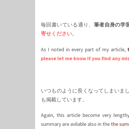
「
Pt.4 (Vitaphone、Program Tran
“
Pt.2 (earliest electrical record
振動トランスクリプション盤)
“
Pt.3 (Blumlein system, RCA and
「
Pt.5 (ベル研とストコフス
“
Pt.4 (Vitaphone, Program Transc
毎回書いている通り、
筆者自身の学
ブ)
」
“
Pt.5 (Bell Labs = Stokowski epi
寄せください
。
「
Pt.6 (アセテート録音機
“
Pt.6 (Instantaneous Recorders,
「
Pt.7 (圧電ピックアップ
“
Pt.7 (piezo-electric pickups, 
As I noted in every part of my article,
「
Pt.8 (1942年 NAB 標準規
“
Pt.8 (history of 1942 NAB Stan
please let me know if you find any mis
「
Pt.9 (大戦中〜戦後、LP
“
Pt.9 (various situations in the 
「
Pt.10 (1949年 NAB 標準
“
Pt.10 (history of 1949 NAB Sta
「
Pt.11 (1948年6月18日 Colu
“
Pt.11 (Jun. 18, 1948: the adve
「
Pt.12 (Columbia LP の技術
“
Pt.12 (technical background o
いつものように長くなってしまいま
「
Pt.13 (RCA Victor 4
“
Pt.13 (Jan. 10, 1949: the adven
も掲載しています。
「
Pt.14 (回転数競争と各レ
“
Pt.14 (1949-1950: “The Battle o
「
Pt.15 (「ハイ・フィデリ
Again, this article become very lengt
“
Pt.15 (History of the term “Hig
「
Pt.16 (「サファイア・グ
“
Pt.16 (“Sapphire Group” and “
summary are avilable also in the
the sum