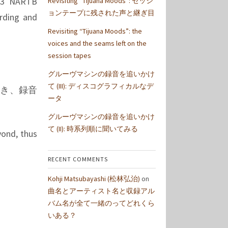
953 NARTB
Revisiting “Tijuana Moods”: セッシ
ョンテープに残された声と継ぎ目
rding and
Revisiting “Tijuana Moods”: the
voices and the seams left on the
session tapes
グルーヴマシンの録音を追いかけ
て (III): ディスコグラフィカルなデ
いき、録音
ータ
グルーヴマシンの録音を追いかけ
て (II): 時系列順に聞いてみる
yond, thus
RECENT COMMENTS
Kohji Matsubayashi (松林弘治)
on
曲名とアーティスト名と収録アル
バム名が全て一緒のってどれくら
いある？