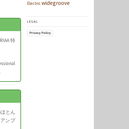
widegroove
Electric
LEGAL
Privacy Policy
AA 特
ssional
.
のほとん
、アンプ