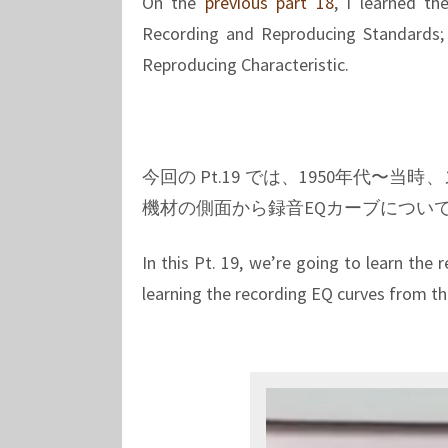
On the
previous part 18
, I learned t
Recording and Reproducing Standards;
Reproducing Characteristic.
今回の Pt.19 では、1950年代
機材の側面から録音EQカーブについ
In this Pt. 19, we’re going to learn th
learning the recording EQ curves from t