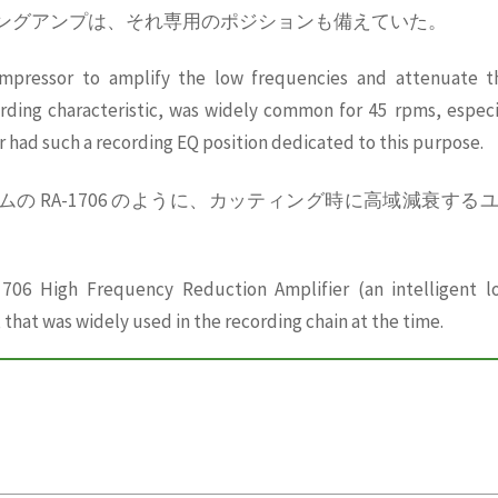
44 カッティングアンプは、それ専用のポジションも備えていた。
compressor to amplify the low frequencies and attenuate t
rding characteristic, was widely common for 45 rpms, especi
r had such a recording EQ position dedicated to this purpose.
音システムの RA-1706 のように、カッティング時に高域減衰する
06 High Frequency Reduction Amplifier (an intelligent l
that was widely used in the recording chain at the time.