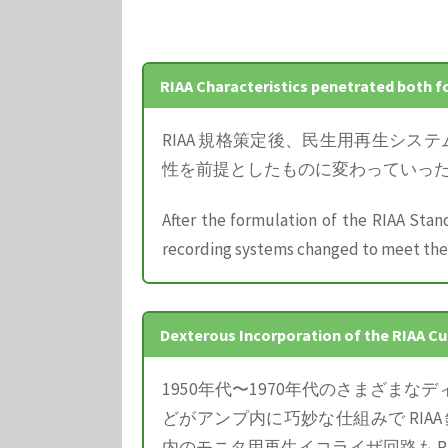
「
Pt.17 (RIAA以前の米国
“
Pt.17 (Survey of the EQ Curves 
「
Pt.18 (1953 NARTB / 195
and “
Pt.18 (History of the 1953
RIAA Characteristics penetrated both 
RIAA 規格策定後、民生用再生シス
性を前提としたものに変わっていっ
After the formulation of the RIAA Sta
recording systems changed to meet the 
Dexterous Incorporation of the RIAA Cu
1950年代〜1970年代のさまざま
どがアンプ内に巧妙な仕組みで RI
内のモニタ用再生イコライザ回路も RI