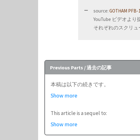
source:
GOTHAM PFB-1
YouTube ビデオよ
それぞれのスクリュ
Previous Parts / 過去の記事
本稿は以下の続きです。
Show more
「
Pt.0 (はじめに)
」
「
Pt.1 (定速度と定振幅、電
This article is a sequel to:
「
Pt.2 (世界初の電気録音、Brun
Show more
「
Pt.3 (Blumlein シ
“
Things I learned on Phono EQ cu
芽)
」
“
Pt.1 (constant velocity/amplitud