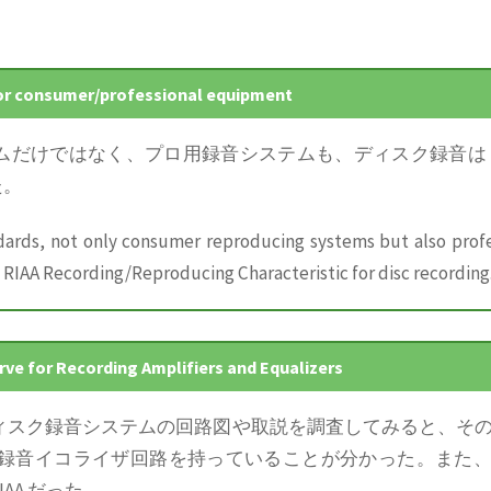
各レーベルの使用EQカーブ調査)
」
used by the U.S. labels before the RIAA formulation)
”,
4 改訂 AES / 1954 RIAA 規格策定の歴史)
」
 NARTB / 1954 new AES / 1954 RIAA Standards)
”.
for consumer/professional equipment
テムだけではなく、プロ用録音システムも、ディスク録音は RI
た。
ndards, not only consumer reproducing systems but also profe
RIAA Recording/Reproducing Characteristic for disc recording
rve for Recording Amplifiers and Equalizers
なディスク録音システムの回路図や取説を調査してみると、そ
AA 録音イコライザ回路を持っていることが分かった。また
AA だった。