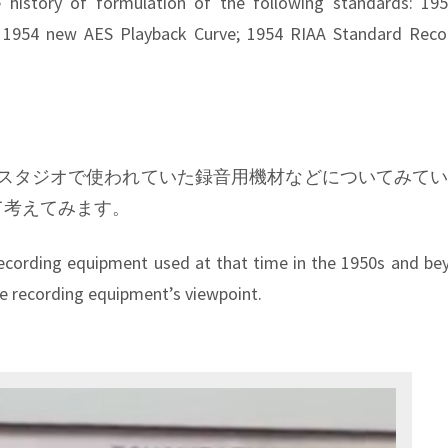
he history of formulation of the following standards: 1
 1954 new AES Playback Curve; 1954 RIAA Standard Reco
〜当時、スタジオで使われていた録音用機材などについてみて
て考えてみます。
e recording equipment used at that time in the 1950s and be
he recording equipment’s viewpoint.