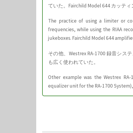
ていた。Fairchild Model 6
The practice of using a limiter or 
frequencies, while using the RIAA reco
jukeboxes. Fairchild Model 644 amplifie
その他、Westrex RA-1700 録
も広く使われていた。
Other example was the Westrex RA-17
equalizer unit for the RA-1700 System), 