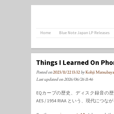
Home
Blue Note Japan LP Releases
Things I Learned On Pho
Posted on
2023/11/22 13:32
by
Kohji Matsuba
Last updated on
2026/06/26 11:46
EQカーブの歴史、ディスク録音の
AES / 1954 RIAA という、現