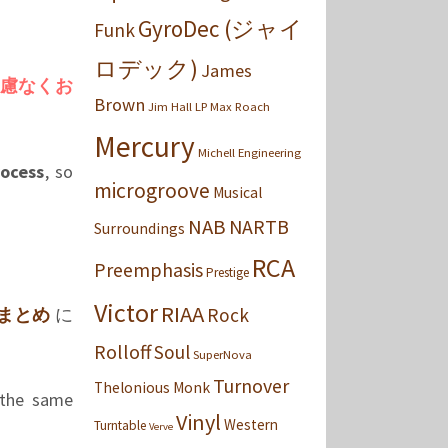
ctric 縦
GyroDec (ジャイ
Funk
sis)
”,
ロデック)
James
icカー
on)
”,
慮なくお
Brown
Jim Hall
LP
Max Roach
」
Mercury
Michell Engineering
rocess
, so
microgroove
Musical
NAB
NARTB
Surroundings
RCA
Preemphasis
Prestige
Victor
RIAA
まとめ
に
Rock
Rolloff
Soul
SuperNova
Turnover
Thelonious Monk
(the same
Vinyl
Western
Turntable
Verve