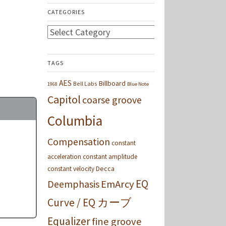
CATEGORIES
Categories
TAGS
AES
Billboard
Bell Labs
1968
Blue Note
Capitol
coarse groove
Columbia
Compensation
constant
acceleration
constant amplitude
Decca
constant velocity
EQ
Deemphasis
EmArcy
Curve / EQ カーブ
の萌
Equalizer
fine groove