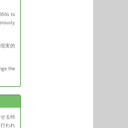
950s to
erously.
非現実的
ange the
させる特
く行われ