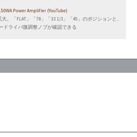
50WA Power Amplifier (YouTube)
り拡大。「FLAT」「78」「33 1/3」「45」のポジションと、
ードライバ微調整ノブが確認できる
気録音黎明期)
」
swick Light-ray、ラジオ業界の脅威)
」
ステム、当時のRCAやColumbia、民生用における高域プリファレンス
rves, Pt.0 (Intro)
”,
e, early years of electrical disc recording)
”,