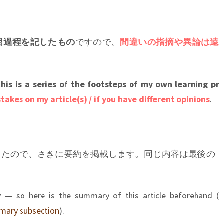
scription、Electrical Transcription、Bell Labs / Western Ele
ings, Brunswick Light-ray, Radio industry)
”,
」
 Columbia in the early 1930s, germination of treble pre-empha
キーのエピソード、横振動トランスクリプション、Orthacoust
ription, Electrical Transcriptions, Bell/WE Vertical Transcripti
習過程を記したもの
ですので、
間違いの指摘や異論は遠
sode, Lateral Transcription and Orthacoustic)
”,
のカッターヘッド特性、高調波歪の論文、超軽量ピックアップ)
 papers on distortion and lightweight pickup)
”,
とジュークボックス、定速度記録再生の試み)
」
jukebox, constant-amplitude recording)
”,
this is a series of the footsteps of my own learning p
格策定の歴史)
」
dards)
”,
takes on my article(s) / if you have different opinions
.
登場前夜の状況について)
」
1940s)
”,
規格策定の歴史)
」
ndards)
”,
mbia LP Microgroove レコード登場)
」
nt of Columbia Long Playing Microgroove Records)
”,
的背景)
」
f Columbia LP records)
”,
したので、さきに要約を掲載します。同じ内容は最後の
5回転システムの登場と技術的背景)
」
t of RCA Victor 45 rpm system, and its technical background)
”,
ーベルの参入状況)
」
f The Speeds” and the entry status of various labels)
”,
ティ」という用語の歴史)
」
hy — so here is the summary of this article beforehand 
h Fidelity”)
”,
ループ」と学会「AES」、AES再生カーブ)
」
Audio Engineering Society”; 1951 AES Curve)
”,
mary subsection
).