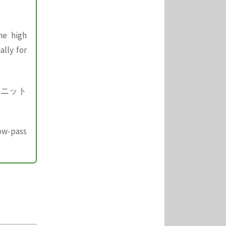
he high
ally for
ユニット
ow-pass