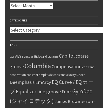
Archives
CATEGORIES
Categories
TAGS
Capitol
coarse
AES
Billboard
Bell Labs
1968
Blue Note
Columbia
groove
Compensation
constant
Decca
acceleration
constant amplitude
constant velocity
EQ Curve / EQ カー
Deemphasis
EmArcy
GyroDec
ブ
Equalizer
fine groove
Funk
(ジャイロデック)
James Brown
Jim Hall
LP