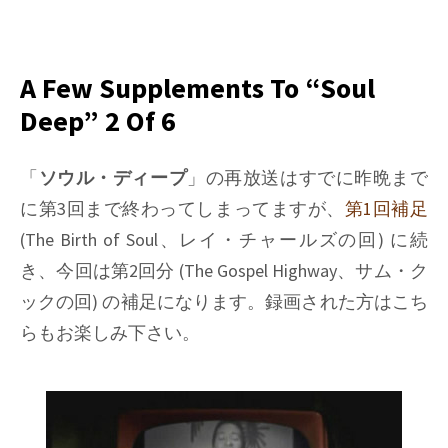
on
Things
I
learned
A Few Supplements To “Soul
on
Deep” 2 Of 6
Phono
EQ
curves,
「
ソウル・ディープ
」の再放送はすでに昨晩まで
Pt.14
に第3回まで終わってしまってますが、
第1回補足
(The Birth of Soul、レイ・チャールズの回) に続
き、今回は第2回分 (The Gospel Highway、サム・ク
ックの回) の補足になります。録画された方はこち
らもお楽しみ下さい。