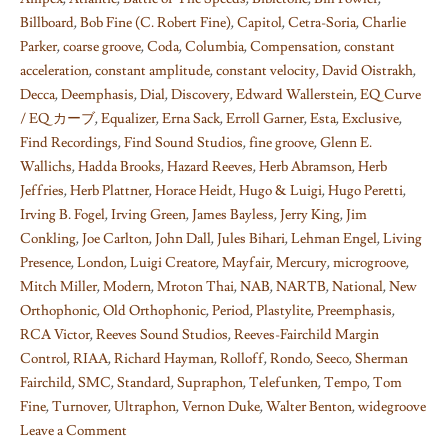
Billboard
,
Bob Fine (C. Robert Fine)
,
Capitol
,
Cetra-Soria
,
Charlie
Parker
,
coarse groove
,
Coda
,
Columbia
,
Compensation
,
constant
acceleration
,
constant amplitude
,
constant velocity
,
David Oistrakh
,
Decca
,
Deemphasis
,
Dial
,
Discovery
,
Edward Wallerstein
,
EQ Curve
/ EQ カーブ
,
Equalizer
,
Erna Sack
,
Erroll Garner
,
Esta
,
Exclusive
,
Find Recordings
,
Find Sound Studios
,
fine groove
,
Glenn E.
Wallichs
,
Hadda Brooks
,
Hazard Reeves
,
Herb Abramson
,
Herb
Jeffries
,
Herb Plattner
,
Horace Heidt
,
Hugo & Luigi
,
Hugo Peretti
,
Irving B. Fogel
,
Irving Green
,
James Bayless
,
Jerry King
,
Jim
Conkling
,
Joe Carlton
,
John Dall
,
Jules Bihari
,
Lehman Engel
,
Living
Presence
,
London
,
Luigi Creatore
,
Mayfair
,
Mercury
,
microgroove
,
Mitch Miller
,
Modern
,
Mroton Thai
,
NAB
,
NARTB
,
National
,
New
Orthophonic
,
Old Orthophonic
,
Period
,
Plastylite
,
Preemphasis
,
RCA Victor
,
Reeves Sound Studios
,
Reeves-Fairchild Margin
Control
,
RIAA
,
Richard Hayman
,
Rolloff
,
Rondo
,
Seeco
,
Sherman
Fairchild
,
SMC
,
Standard
,
Supraphon
,
Telefunken
,
Tempo
,
Tom
Fine
,
Turnover
,
Ultraphon
,
Vernon Duke
,
Walter Benton
,
widegroove
Leave a Comment