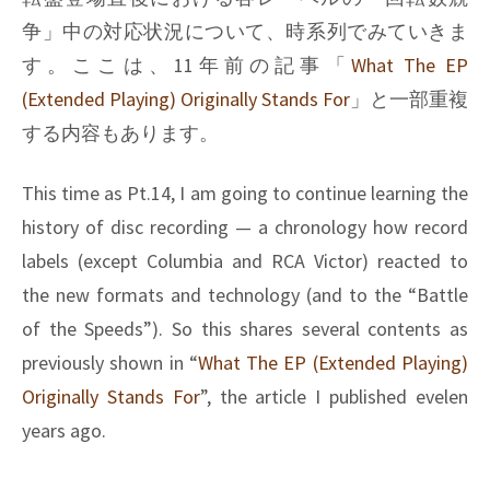
争」中の対応状況について、時系列でみていきま
す。ここは、11年前の記事「
What The EP
(Extended Playing) Originally Stands For
」と一部重複
する内容もあります。
This time as Pt.14, I am going to continue learning the
history of disc recording — a chronology how record
labels (except Columbia and RCA Victor) reacted to
the new formats and technology (and to the “Battle
of the Speeds”). So this shares several contents as
previously shown in “
What The EP (Extended Playing)
Originally Stands For
”, the article I published evelen
years ago.