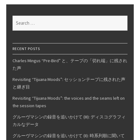
to
“Soul
Deep”
Search
2
for:
of
6
RECENT POSTS
Charles Mingus “Pre-Bird” と、テープの「切れ端」に残され
た声
Revisiting “Tijuana Moods”: セッションテープに残された声
と継ぎ目
Revisiting “Tijuana Moods”: the voices and the seams left on
the session tapes
グルーヴマシンの録音を追いかけて (III): ディスコグラフィ
カルなデータ
グルーヴマシンの録音を追いかけて (II): 時系列順に聞いて