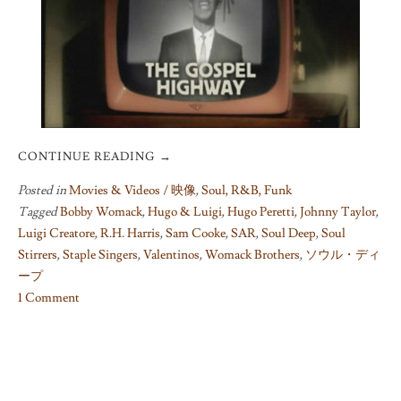
CONTINUE READING
→
Posted in
Movies & Videos / 映像
,
Soul, R&B, Funk
Tagged
Bobby Womack
,
Hugo & Luigi
,
Hugo Peretti
,
Johnny Taylor
,
Luigi Creatore
,
R.H. Harris
,
Sam Cooke
,
SAR
,
Soul Deep
,
Soul
Stirrers
,
Staple Singers
,
Valentinos
,
Womack Brothers
,
ソウル・ディ
ープ
1 Comment
on
A
few
supplements