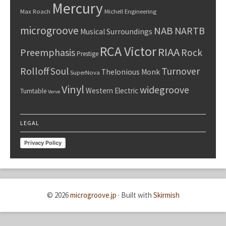
Mercury
Max Roach
Michell Engineering
microgroove
NAB
NARTB
Musical Surroundings
RCA Victor
RIAA
Preemphasis
Rock
Prestige
Rolloff
Turnover
Soul
Thelonious Monk
SuperNova
Vinyl
widegroove
Western Electric
Turntable
Verve
LEGAL
Privacy Policy
© 2026
microgroove.jp
·
Built with
Skirmish