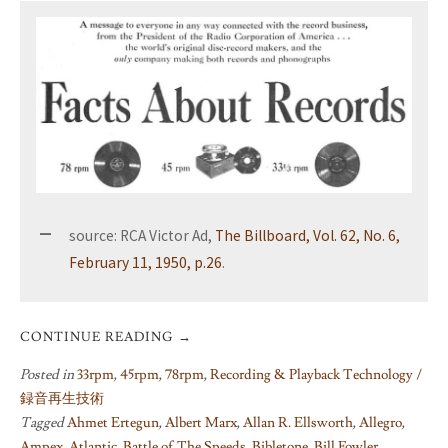
source: RCA Victor Ad,
The Billboard, Vol. 62, No. 6,
February 11, 1950, p.26
.
CONTINUE READING
→
Posted in
33rpm
,
45rpm
,
78rpm
,
Recording & Playback Technology /
録音再生技術
Tagged
Ahmet Ertegun
,
Albert Marx
,
Allan R. Ellsworth
,
Allegro
,
Ampex
,
Atlantic
,
Battle of The Speeds
,
Bibletone
,
Bill Fowler
,