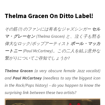
How
The
Funk
Thelma Gracen On Ditto Label!
Was
Won:
その筋 (?) のファンには有名なジャズシンガー
セル
The
マ・グレーセン
(Thelma Gracen)
と、泣く子も黙る
Simonger
&
偉大なロック/ポップアーティスト
ポール・マッカ
Funk
ートニー
(Paul McCartney)
。この二人を結ぶ意外な
Story,
繋がりについてご存知でしょうか?
Pt.
1
Thelma Gracen
(a very obscure female Jazz vocalist)
and
Paul McCartney
(needless to say the biggest icon
in the Rock/Pops history) – do you happen to know the
surprising link between these two artists?