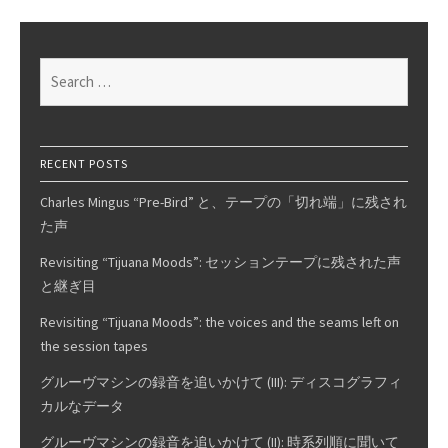
Ditto
Label!
Search
for:
RECENT POSTS
Charles Mingus “Pre-Bird” と、テープの「切れ端」に残され
た声
Revisiting “Tijuana Moods”: セッションテープに残された声
と継ぎ目
Revisiting “Tijuana Moods”: the voices and the seams left on
the session tapes
グルーヴマシンの録音を追いかけて (III): ディスコグラフィ
カルなデータ
グルーヴマシンの録音を追いかけて (II): 時系列順に聞いて