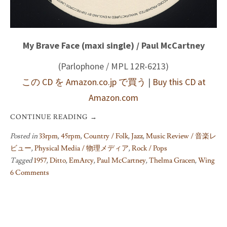
My Brave Face (maxi single) / Paul McCartney
(Parlophone / MPL 12R-6213)
この CD を Amazon.co.jp で買う
|
Buy this CD at
Amazon.com
CONTINUE READING
→
Posted in
33rpm
,
45rpm
,
Country / Folk
,
Jazz
,
Music Review / 音楽レ
ビュー
,
Physical Media / 物理メディア
,
Rock / Pops
Tagged
1957
,
Ditto
,
EmArcy
,
Paul McCartney
,
Thelma Gracen
,
Wing
6 Comments
on
Thelma
Gracen
on