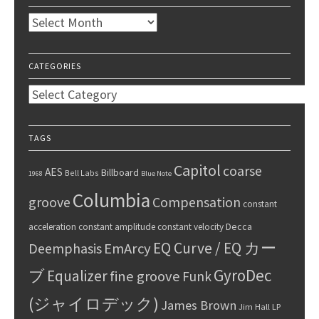
Archives
CATEGORIES
Categories
TAGS
Capitol
coarse
AES
Billboard
Bell Labs
1968
Blue Note
Columbia
groove
Compensation
constant
Decca
acceleration
constant amplitude
constant velocity
EQ Curve / EQ カー
Deemphasis
EmArcy
GyroDec
ブ
Equalizer
fine groove
Funk
(ジャイロデック)
James Brown
Jim Hall
LP