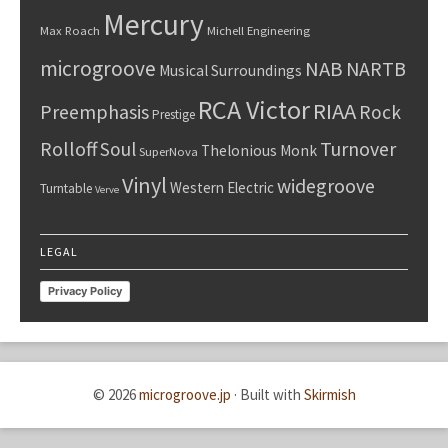
Mercury
Max Roach
Michell Engineering
microgroove
NAB
NARTB
Musical Surroundings
RCA Victor
RIAA
Preemphasis
Rock
Prestige
Rolloff
Turnover
Soul
Thelonious Monk
SuperNova
Vinyl
widegroove
Western Electric
Turntable
Verve
LEGAL
Privacy Policy
© 2026
microgroove.jp
·
Built with
Skirmish