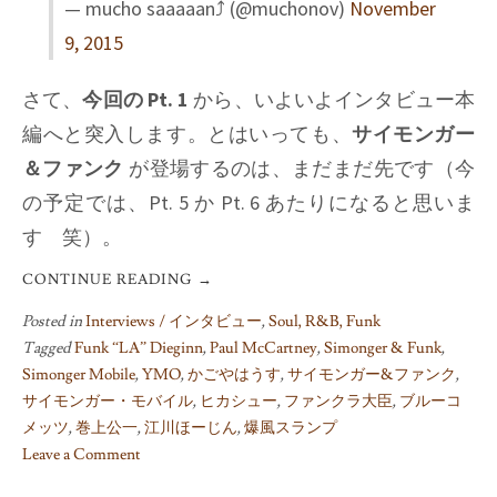
— mucho saaaaan⤴︎ (@muchonov)
November
9, 2015
さて、
今回の Pt. 1
から、いよいよインタビュー本
編へと突入します。とはいっても、
サイモンガー
＆ファンク
が登場するのは、まだまだ先です（今
の予定では、Pt. 5 か Pt. 6 あたりになると思いま
す 笑）。
CONTINUE READING
→
Posted in
Interviews / インタビュー
,
Soul, R&B, Funk
Tagged
Funk “LA” Dieginn
,
Paul McCartney
,
Simonger & Funk
,
Simonger Mobile
,
YMO
,
かごやはうす
,
サイモンガー&ファンク
,
サイモンガー・モバイル
,
ヒカシュー
,
ファンクラ大臣
,
ブルーコ
メッツ
,
巻上公一
,
江川ほーじん
,
爆風スランプ
Leave a Comment
on