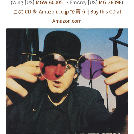
(Wing [US]
MGW-60005
⇒ EmArcy [US]
MG-36096
)
この CD を Amazon.co.jp で買う
|
Buy this CD at
Amazon.com