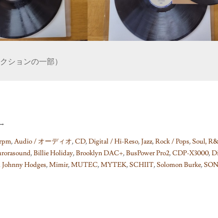
クションの一部）
→
rpm
,
Audio / オーディオ
,
CD
,
Digital / Hi-Reso
,
Jazz
,
Rock / Pops
,
Soul, R
rorasound
,
Billie Holiday
,
Brooklyn DAC+
,
BusPower Pro2
,
CDP-X3000
,
D
,
Johnny Hodges
,
Mimir
,
MUTEC
,
MYTEK
,
SCHIIT
,
Solomon Burke
,
SO