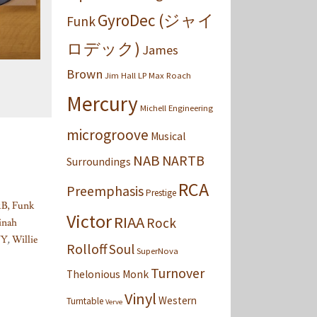
GyroDec (ジャイ
Funk
ロデック)
James
Brown
Jim Hall
LP
Max Roach
Mercury
Michell Engineering
microgroove
Musical
NAB
NARTB
Surroundings
RCA
Preemphasis
Prestige
&B, Funk
Victor
RIAA
Rock
inah
NY
,
Willie
Rolloff
Soul
SuperNova
Turnover
Thelonious Monk
Vinyl
Western
Turntable
Verve