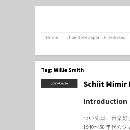
Home
Blue Note Japan LP Releases
Tag:
Willie Smith
Schiit Mimir
2025/06/26
Introduction
つい先日、音楽好
1940〜50 年代の