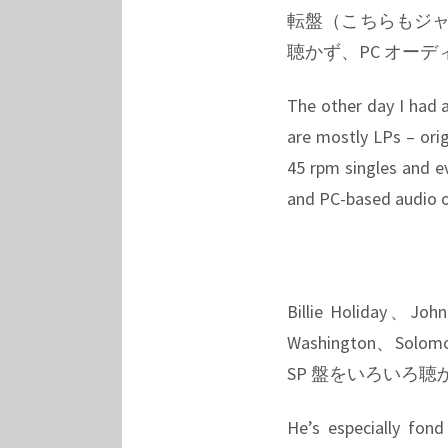
転盤（こちらもジャ
聴かず、PC オー
The other day I had a
are mostly LPs – orig
45 rpm singles and e
and PC-based audio o
Billie Holiday、Joh
Washington、S
SP 盤をいろいろ
He’s especially fond