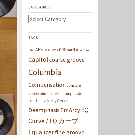
CATEGORIES
Categories
TAGS
AES
Billboard
Bell Labs
1968
Blue Note
Capitol
coarse groove
Columbia
Compensation
constant
acceleration
constant amplitude
Decca
constant velocity
EQ
Deemphasis
EmArcy
Curve / EQ カーブ
Equalizer
fine groove